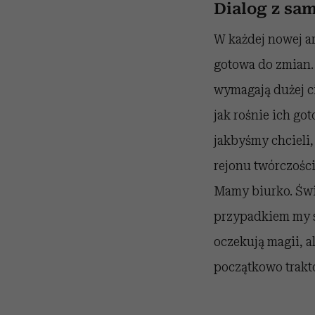
Dialog z sa
W każdej nowej ara
gotowa do zmian. 
wymagają dużej c
jak rośnie ich go
jakbyśmy chcieli,
rejonu twórczości
Mamy biurko. Świe
przypadkiem my s
oczekują magii, a
początkowo trakto