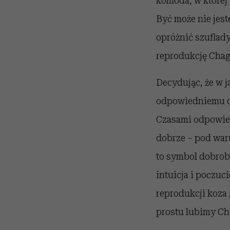
komoda, w której
Być może nie jes
opróżnić szuflady
reprodukcję Chag
Decydując, że w j
odpowiedniemu ob
Czasami odpowiedź
dobrze – pod waru
to symbol dobrob
intuicja i poczuc
reprodukcji koza 
prostu lubimy Cha