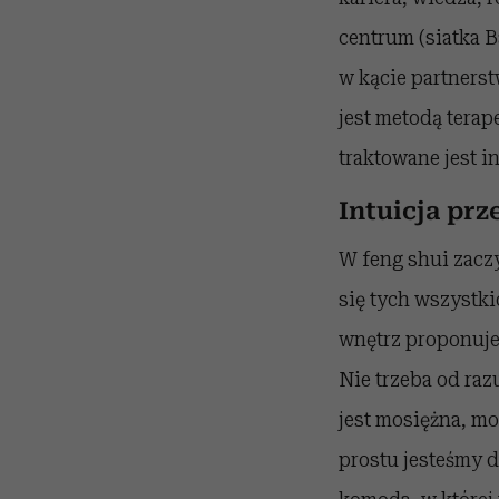
centrum (siatka B
w kącie partnerst
jest metodą tera
traktowane jest i
Intuicja pr
W feng shui zacz
się tych wszystki
wnętrz proponuje
Nie trzeba od raz
jest mosiężna, mo
prostu jesteśmy d