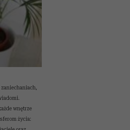
 zaniechaniach,
świadomi.
 każde wnętrze
sferom życia:
jaciele oraz