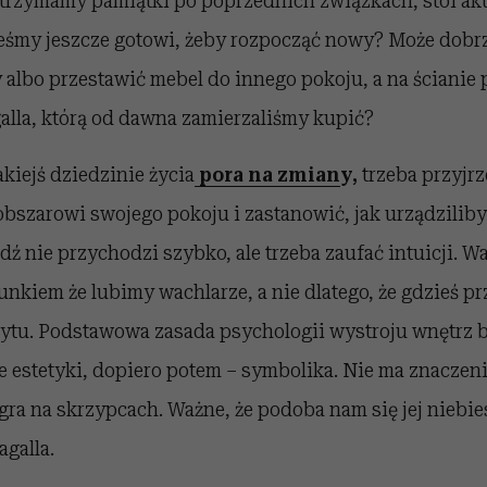
 trzymamy pamiątki po poprzednich związkach, stoi aku
teśmy jeszcze gotowi, żeby rozpocząć nowy? Może dobr
 albo przestawić mebel do innego pokoju, a na ścianie
alla, którą od dawna zamierzaliśmy kupić?
akiejś dziedzinie życia
pora na zmian
y,
trzeba przyjrz
szarowi swojego pokoju i zastanowić, jak urządzilib
 nie przychodzi szybko, ale trzeba zaufać intuicji. W
nkiem że lubimy wachlarze, a nie dlatego, że gdzieś pr
ytu. Podstawowa zasada psychologii wystroju wnętrz b
ie estetyki, dopiero potem – symbolika. Nie ma znaczeni
gra na skrzypcach. Ważne, że podoba nam się jej niebies
galla.