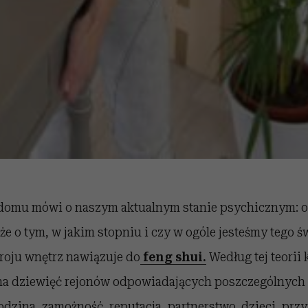
domu mówi o naszym aktualnym stanie psychicznym: o
że o tym, w jakim stopniu i czy w ogóle jesteśmy tego 
roju wnętrz nawiązuje do
feng shui.
Według tej teorii
na dziewięć rejonów odpowiadających poszczególnych 
rodzina, zamożność, reputacja, partnerstwo, dzieci, przy