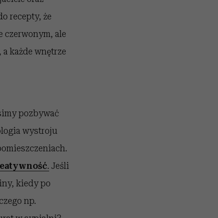
o recepty, że
ze czerwonym, ale
 a każde wnętrze
usimy pozbywać
logia wystroju
pomieszczeniach.
eatywność
.
Jeśli
iny, kiedy po
czego np.