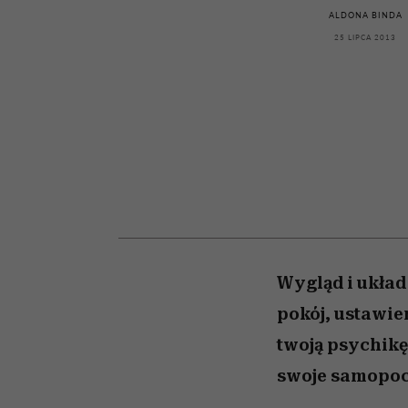
przekraczają swoje gra
powinien znać odpowi
kawę z Kasią Miller”, s.
weterynarz”
ALDONA BINDA
w seksie?
odc. 7]
25 LIPCA 2013
Wygląd i układ
pokój, ustawie
twoją psychikę
swoje samopoc