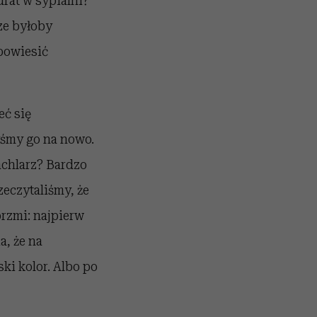
rat w sypialni?
ze byłoby
 powiesić
eć się
yśmy go na nowo.
achlarz? Bardzo
zeczytaliśmy, że
rzmi: najpierw
a, że na
ki kolor. Albo po