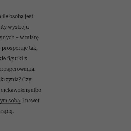
 ile osoba jest
nty wystroju
yjnych – w miarę
 prosperuje tak,
ie figurki z
 prosperowania.
skrzynia? Czy
 ciekawością albo
mym sobą.
I nawet
rapią.