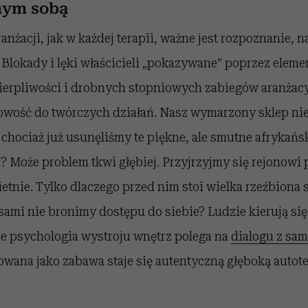
mym sobą
nżacji, jak w każdej terapii, ważne jest rozpoznanie, na
Blokady i lęki właścicieli „pokazywane” poprzez eleme
ierpliwości i drobnych stopniowych zabiegów aranżac
towość do twórczych działań. Nasz wymarzony sklep nie
 chociaż już usunęliśmy te piękne, ale smutne afrykańsk
? Może problem tkwi głębiej. Przyjrzyjmy się rejonowi
tnie. Tylko dlaczego przed nim stoi wielka rzeźbiona 
ami nie bronimy dostępu do siebie? Ludzie kierują się
le psychologia wystroju wnętrz polega na
dialogu z sa
wana jako zabawa staje się autentyczną głęboką autote