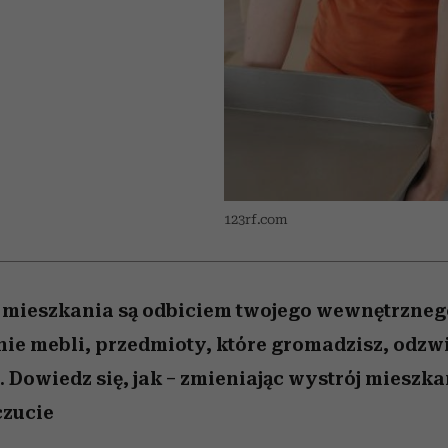
nice
edź
 5,
Wiemy, gdzie go kupić
zaskakujący faworyt
Miller s. 5, odc. 6]
sezon jesień–zima 2
123rf.com
 mieszkania są odbiciem twojego wewnętrzneg
nie mebli, przedmioty, które gromadzisz, odzwi
. Dowiedz się, jak – zmieniając wystrój mieszk
zucie