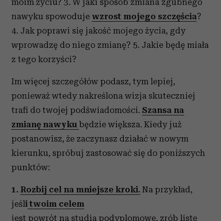
moim życiu? 3. W jaki sposób zmiana zgubnego
nawyku spowoduje
wzrost mojego szczęścia
?
4. Jak poprawi się jakość mojego życia, gdy
wprowadzę do niego zmianę? 5. Jakie będę miała
z tego korzyści?
Im więcej szczegółów podasz, tym lepiej,
ponieważ wtedy nakreślona wizja skuteczniej
trafi do twojej podświadomości.
Szansa na
zmianę nawyku
będzie większa. Kiedy już
postanowisz, że zaczynasz działać w nowym
kierunku, spróbuj zastosować się do poniższych
punktów:
1.
Rozbij cel na mniejsze kroki.
Na przykład,
jeśl
i
twoim celem
j
est powrót na studia podyplomowe, zrób listę