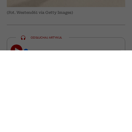
(Fot. Westend61 via Getty Images)
ODSŁUCHAJ ARTYKUŁ
00:00
05:42
Czy w twoim otoczeniu jest osoba, która
niemal każdą rozmowę prowadzi
podniesionym głosem, a ty nie wiesz, jak
do niej dotrzeć? Psycholodzy mają