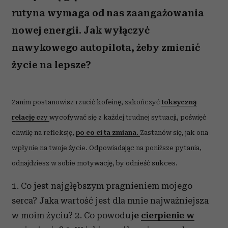
rutyna wymaga od nas zaangażowania
nowej energii. Jak wyłączyć
nawykowego autopilota, żeby zmienić
życie na lepsze?
Zanim postanowisz rzucić kofeinę, zakończyć
toksyczną
relację c
zy
wycofywać się z każdej trudnej sytuacji, poświęć
chwilę na refleksję,
po co ci ta zmiana.
Zastanów się, jak ona
wpłynie na twoje życie. Odpowiadając na poniższe pytania,
odnajdziesz w sobie motywację, by odnieść sukces.
1. Co jest najgłębszym pragnieniem mojego
serca? Jaka wartość jest dla mnie najważniejsza
w moim życiu? 2. Co powoduj
e
cierpienie w