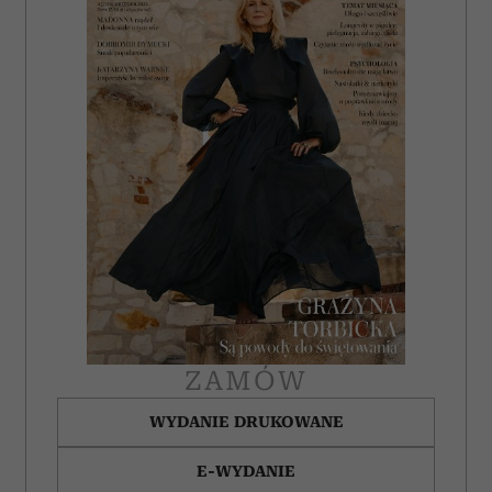
i reklam, aby oferować funkcje społecznościowe i
analizować ruch w naszej witrynie. Informacje o tym, jak
korzystasz z naszej witryny, udostępniamy partnerom
społecznościowym, reklamowym i analitycznym.
Partnerzy mogą połączyć te informacje z innymi danymi
otrzymanymi od Ciebie lub uzyskanymi podczas
korzystania z ich usług.
ZAMÓW
WYDANIE DRUKOWANE
E-WYDANIE