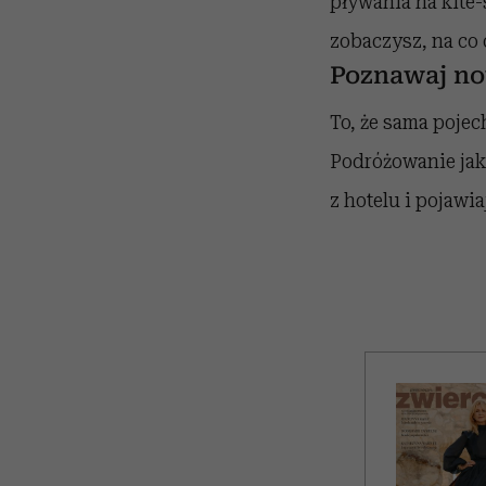
pływania na kite-
zobaczysz, na co c
Poznawaj no
To, że sama pojec
Podróżowanie jak
z hotelu i pojawia