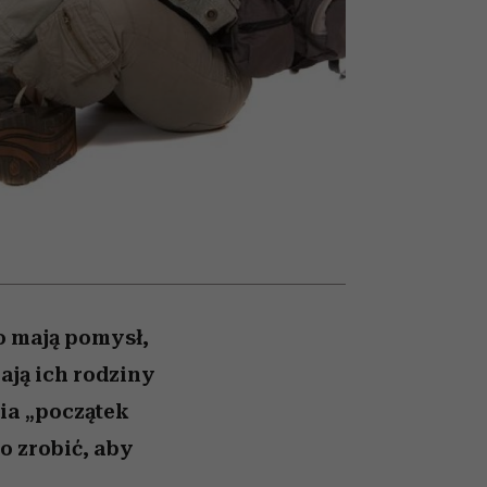
026/27
iej
zupełny brak ogłady
mogą zrobić rodzice
girls”
o mają pomysł,
zają ich rodziny
cia „początek
o zrobić, aby