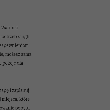
.
Warunki
 potrzeb singli.
ew zapewnieniom
gie, możesz sama
e pokoje dla
mapę i zaplanuj
 miejsca, które
anowanie pobytu