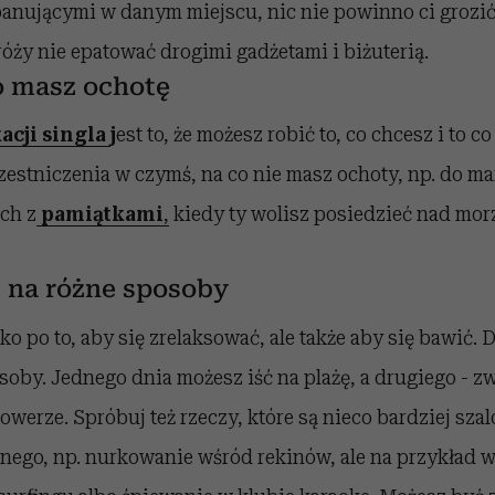
anującymi w danym miejscu, nic nie powinno ci grozić.
óży nie epatować drogimi gadżetami i biżuterią.
o masz ochotę
acji singla
j
est to, że możesz robić to, co chcesz i to co
zestniczenia w czymś, na co nie masz ochoty, np. do m
ch z
pamiątkami
,
kiedy ty wolisz posiedzieć nad mor
s na różne sposoby
ko po to, aby się zrelaksować, ale także aby się bawić. 
soby. Jednego dnia możesz iść na plażę, a drugiego - z
owerze. Spróbuj też rzeczy, które są nieco bardziej szal
nego, np. nurkowanie wśród rekinów, ale na przykład wz