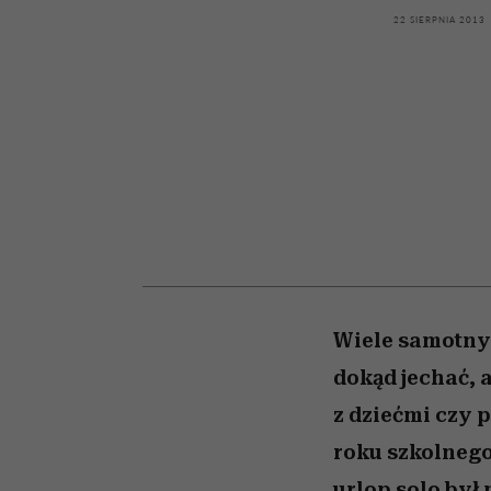
kawę z Kasią Miller”, s.
rachunek sumienia
modelowania
weterynarz”
22 SIERPNIA 2013
odc. 7]
Wiele samotnyc
dokąd jechać, a
z dziećmi czy p
roku szkolnego
urlop solo był