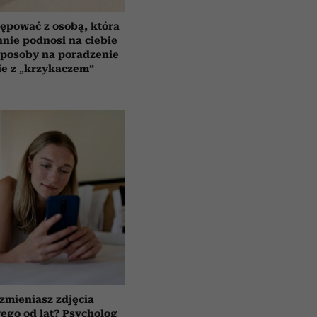
ępować z osobą, która
nnie podnosi na ciebie
sposoby na poradzenie
ie z „krzykaczem”
 zmieniasz zdjęcia
wego od lat? Psycholog