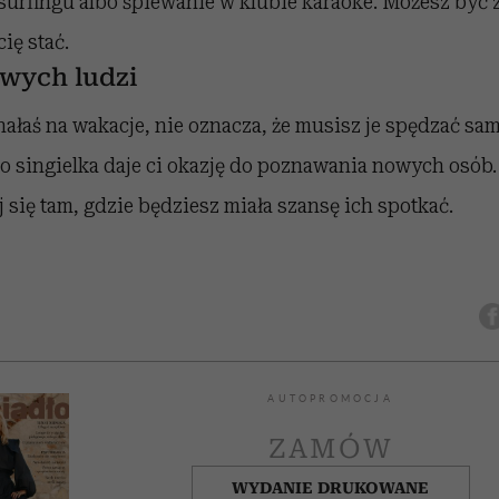
surfingu albo śpiewanie w klubie karaoke. Możesz być 
ię stać.
wych ludzi
hałaś na wakacje, nie oznacza, że musisz je spędzać sam
o singielka daje ci okazję do poznawania nowych osób
j się tam, gdzie będziesz miała szansę ich spotkać.
AUTOPROMOCJA
ZAMÓW
WYDANIE DRUKOWANE