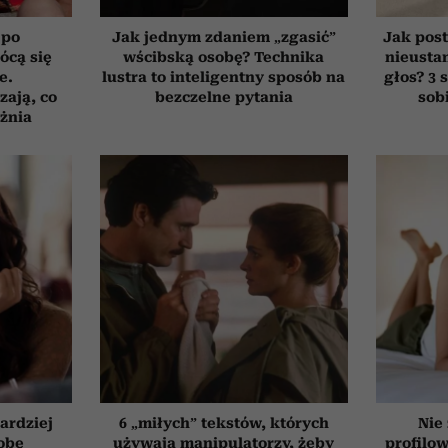
 po
Jak jednym zdaniem „zgasić”
Jak post
łócą się
wścibską osobę? Technika
nieusta
e.
lustra to inteligentny sposób na
głos? 3 
zają, co
bezczelne pytania
sob
żnia
ardziej
6 „miłych” tekstów, których
Nie
obę
używają manipulatorzy, żeby
profilo