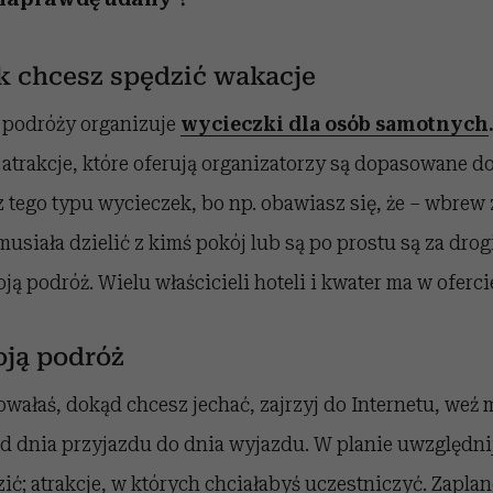
k chcesz spędzić wakacje
r podróży organizuje
wycieczki dla osób samotnych
atrakcje, które oferują organizatorzy są dopasowane do
isz tego typu wycieczek, bo np. obawiasz się, że – wbr
musiała dzielić z kimś pokój lub są po prostu są za dro
ą podróż. Wielu właścicieli hoteli i kwater ma w oferci
oją podróż
wałaś, dokąd chcesz jechać, zajrzyj do Internetu, weź 
d dnia przyjazdu do dnia wyjazdu. W planie uwzględnij
ić; atrakcje, w których chciałabyś uczestniczyć. Zapl