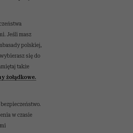
eczeństwa
i. Jeśli masz
mbasady polskiej,
 wybierasz się do
miętaj także
y żołądkowe.
e bezpieczeństwo.
enia w czasie
ami