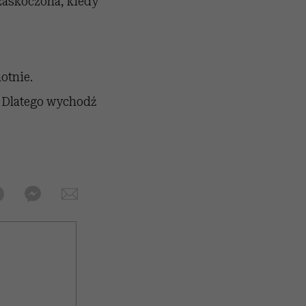
zaskoczona, kiedy
otnie.
. Dlatego wychodź