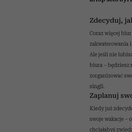
Zdecyduj, ja
Coraz więcej biu
zakwaterowania i 
Ale jeśli nie lub
biura – będziesz 
zorganizować swoj
singli.
Zaplanuj sw
Kiedy już zdecydo
swoje wakacje – o
chciałabyś zwiedz