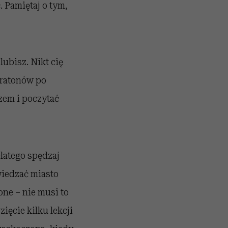
 Pamiętaj o tym,
 lubisz. Nikt cię
aratonów po
zem i poczytać
Dlatego spędzaj
wiedzać miasto
one – nie musi to
ięcie kilku lekcji