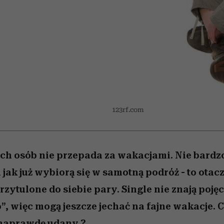
 5,
osób, które biorą na siebie za
powinien znać odpowiedź
Wiemy, gdzie go kupić
Miller s. 5, odc. 6]
sezon jesień–zima 2
mężczyzna jest mn
dużo
reaktywny”
123rf.com
h osób nie przepada za wakacjami. Nie bardz
 jak już wybiorą się w samotną podróż - to otac
rzytulone do siebie pary. Single nie znają poję
”, więc mogą jeszcze jechać na fajne wakacje. C
 naprawdę udany ?