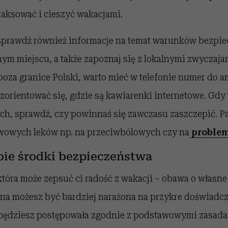
elaksować i cieszyć wakacjami.
prawdź również informacje na temat warunków bezpi
m miejscu, a także zapoznaj się z lokalnymi zwyczajam
oza granice Polski, warto mieć w telefonie numer do a
- zorientować się, gdzie są kawiarenki internetowe. Gdy
ch, sprawdź, czy powinnaś się zawczasu zaszczepić. Pa
wowych leków np. na przeciwbólowych czy na
problem
bie środki bezpieczeństwa
 która może zepsuć ci radość z wakacji – obawa o własn
na możesz być bardziej narażona na przykre doświadcz
li będziesz postępowała zgodnie z podstawowymi zasad