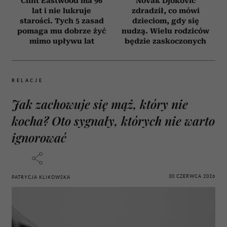
Clint Eastwood ma 96
Novak Djoković
lat i nie lukruje
zdradził, co mówi
starości. Tych 5 zasad
dzieciom, gdy się
pomaga mu dobrze żyć
nudzą. Wielu rodziców
mimo upływu lat
będzie zaskoczonych
RELACJE
Jak zachowuje się mąż, który nie
kocha? Oto sygnały, których nie warto
ignorować
30 CZERWCA 2026
PATRYCJA KLIKOWSKA