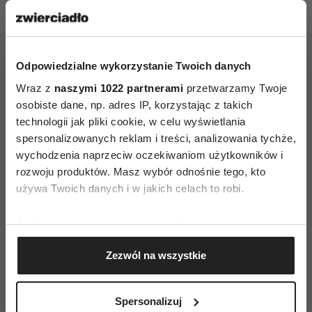
Utożsamiamy ją ze słabością, niewygodą, zbytnią
miękkością. Jednak im ktoś bardziej jest otwarty
na swoją wrażliwość, tym lepiej słyszy swoją
Odpowiedzialne wykorzystanie Twoich danych
intuicję.
Wraz z
naszymi 1022 partnerami
przetwarzamy Twoje
osobiste dane, np. adres IP, korzystając z takich
6. Ćwicz umysł początkującego.
Udawaj, że
technologii jak pliki cookie, w celu wyświetlania
widzisz coś po raz pierwszy. Rozmawiaj ze
spersonalizowanych reklam i treści, analizowania tychże,
znanym ci człowiekiem, jakbyś go widział po raz
wychodzenia naprzeciw oczekiwaniom użytkowników i
pierwszy. Patrz na swoje miejsce zamieszkania,
rozwoju produktów. Masz wybór odnośnie tego, kto
używa Twoich danych i w jakich celach to robi.
jakbyś dopiero co tam przyjechał. Odwiąż się od
swoich przekonań, przywiązań
,
oczyść swój
Jeśli wyrazisz na to zgodę, chcielibyśmy również:
umysł. Stań się jak dziecko. Jeśli będziesz w ten
Gromadzić dane dotyczące Twojej lokalizacji
sposób pusty i zakorzeniony tylko w chwili
Zezwól na wszystkie
geograficznej z dokładnością nawet do kilku metrów
obecnej, nawiążesz połączenie z intuicją.
Identyfikować Twoje urządzenie, aktywnie
analizując charakteryzującego je zbiory danych
Spersonalizuj
(fingerprinting, czyli wirtualny odcisk palca)