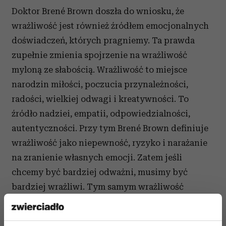
Doktor Brené Brown doszła do wniosku, że
wrażliwość jest również źródłem emocjonalnych
doświadczeń, których pragniemy. Ta prawda
zupełnie zmienia spojrzenie na wrażliwość
myloną ze słabością. Wrażliwość to miejsce
narodzin miłości, poczucia przynależności,
radości, wielkiej odwagi i kreatywności. To
źródło nadziei, empatii, odpowiedzialności,
autentyczności. Przy tym Brené Brown definiuje
wrażliwość jako niepewność, ryzyko i narażanie
na zranienie własnych emocji. Zatem jeśli
chcemy być bardziej odważni, musimy być
bardziej wrażliwi. Tym samym wrażliwość
wymaga odwagi. Potrzebujemy jej, by się
otworzyć, odsłonić ze swoimi pomysłami,