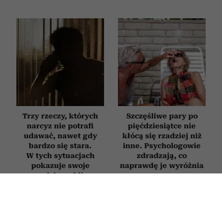
Trzy rzeczy, których
Szczęśliwe pary po
narcyz nie potrafi
pięćdziesiątce nie
udawać, nawet gdy
kłócą się rzadziej niż
bardzo się stara.
inne. Psychologowie
W tych sytuacjach
zdradzają, co
pokazuje swoje
naprawdę je wyróżnia
prawdziwe oblicze