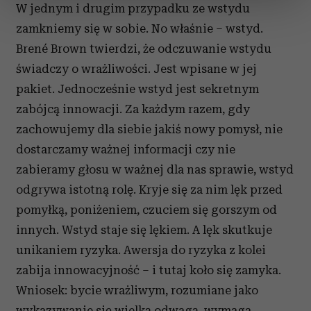
sekcji szczegółów
. W Deklaracji plików cookie możesz
W jednym i drugim przypadku ze wstydu
zmienić lub wycofać swoją zgodę w dowolnej chwili.
zamkniemy się w sobie. No właśnie – wstyd.
Brené Brown twierdzi, że odczuwanie wstydu
Wykorzystujemy pliki cookie do spersonalizowania treści
świadczy o wrażliwości. Jest wpisane w jej
i reklam, aby oferować funkcje społecznościowe i
analizować ruch w naszej witrynie. Informacje o tym, jak
pakiet. Jednocześnie wstyd jest sekretnym
korzystasz z naszej witryny, udostępniamy partnerom
zabójcą innowacji. Za każdym razem, gdy
społecznościowym, reklamowym i analitycznym.
zachowujemy dla siebie jakiś nowy pomysł, nie
Partnerzy mogą połączyć te informacje z innymi danymi
dostarczamy ważnej informacji czy nie
otrzymanymi od Ciebie lub uzyskanymi podczas
zabieramy głosu w ważnej dla nas sprawie, wstyd
korzystania z ich usług.
odgrywa istotną rolę. Kryje się za nim lęk przed
pomyłką, poniżeniem, czuciem się gorszym od
innych. Wstyd staje się lękiem. A lęk skutkuje
unikaniem ryzyka. Awersja do ryzyka z kolei
zabija innowacyjność – i tutaj koło się zamyka.
Wniosek: bycie wrażliwym, rozumiane jako
wykazywanie się wielką odwagą, wymaga