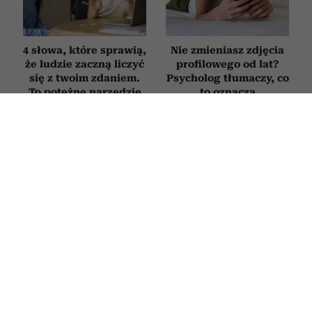
4 słowa, które sprawią,
Nie zmieniasz zdjęcia
że ludzie zaczną liczyć
profilowego od lat?
się z twoim zdaniem.
Psycholog tłumaczy, co
To potężne narzędzie
to oznacza
wywierania wpływu
RELACJE
Szczęśliwe pary po pięćdziesiątce nie
kłócą się rzadziej niż inne.
Psychologowie zdradzają, co
naprawdę je wyróżnia