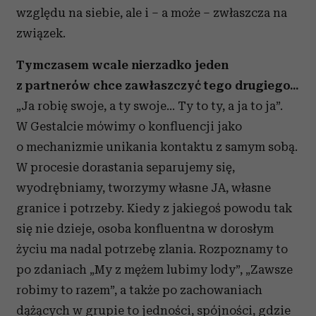
względu na siebie, ale i – a może – zwłaszcza na
analizować ruch w naszej witrynie. Informacje o tym, jak
korzystasz z naszej witryny, udostępniamy partnerom
związek.
społecznościowym, reklamowym i analitycznym.
Partnerzy mogą połączyć te informacje z innymi danymi
Tymczasem wcale nierzadko jeden
otrzymanymi od Ciebie lub uzyskanymi podczas
z partnerów chce zawłaszczyć tego drugiego...
korzystania z ich usług.
„Ja robię swoje, a ty swoje… Ty to ty, a ja to ja”.
W Gestalcie mówimy o konfluencji jako
o mechanizmie unikania kontaktu z samym sobą.
W procesie dorastania separujemy się,
wyodrębniamy, tworzymy własne JA, własne
granice i potrzeby. Kiedy z jakiegoś powodu tak
się nie dzieje, osoba konfluentna w dorosłym
życiu ma nadal potrzebę zlania. Rozpoznamy to
po zdaniach „My z mężem lubimy lody”, „Zawsze
robimy to razem”, a także po zachowaniach
dążących w grupie to jedności, spójności, gdzie