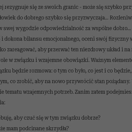
rej rezygnuje się ze swoich granic - może się szybko pr
Człowiek do dobrego szybko się przyzwyczaja… Rozleniwi
w swej wygodzie odpowiedzialność za wspólne dobro…
 i dokona bilansu emocjonalnego, oceni swój fizyczny 
bko zareagować, aby przerwać ten niezdrowy układ i n
ole w związku i wzajemne obowiązki. Ważnym elemen
ku będzie rozmowa: o tym co było, co jest i co będzie, j
 tym, co zrobić, aby na nowo przywrócić stan pożądany
e tematu wzajemnych potrzeb. Zanim zatem podejmies
ia:
buję, aby czuć się w tym związku dobrze?
 że mam podcinane skrzydła?