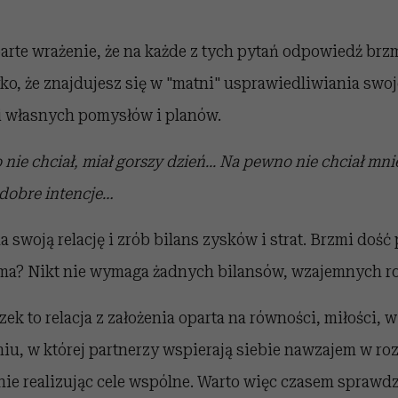
arte wrażenie, że na każde z tych pytań odpowiedź brzm
yko, że znajdujesz się w "matni" usprawiedliwiania swo
ji własnych pomysłów i planów.
nie chciał, miał gorszy dzień... Na pewno nie chciał mni
 dobre intencje…
a swoją relację i zrób bilans zysków i strat. Brzmi doś
irma? Nikt nie wymaga żadnych bilansów, wzajemnych 
ek to relacja z założenia oparta na równości, miłości,
iu, w której partnerzy wspierają siebie nawzajem w r
nie realizując cele wspólne. Warto więc czasem sprawdz