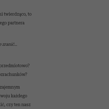
i twierdząco, to
jego partnera
e zranić…
ć przedmiotowo?
rozrachunków?
 wzajemnym
ozwoju każdego
ić, czy ten nasz