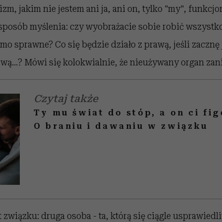
izm, jakim nie jestem ani ja, ani on, tylko "my", funkcj
sposób myślenia: czy wyobrażacie sobie robić wszystko
mo sprawne? Co się będzie działo z prawą, jeśli zacznę j
lewą…? Mówi się kolokwialnie, że nieużywany organ zan
Czytaj także
Ty mu świat do stóp, a on ci fi
O braniu i dawaniu w związku
związku: druga osoba - ta, którą się ciągle usprawiedliw