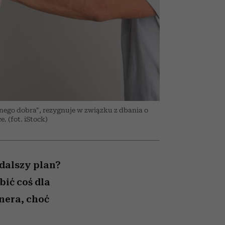
026/27
przekraczają swoje granice
to dla nich zarwiesz noc
zupełny brak ogłady
girls”
w seksie?
nego dobra", rezygnuje w związku z dbania o
. (fot. iStock)
 dalszy plan?
bić coś dla
tnera, choć