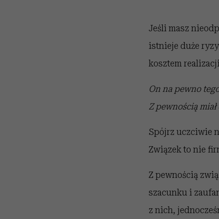
Jeśli masz nieodp
istnieje duże ryz
kosztem realizac
On na pewno tego 
Z pewnością miał
Spójrz uczciwie n
Związek to nie f
Z pewnością związ
szacunku i zaufan
z nich, jednocześ