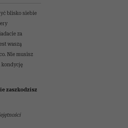
yć blisko siebie
ery
adacie za
jest waszą
co. Nie musisz
ą kondycję
nie zaszkodzisz
ejętności