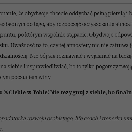
onanie, że obydwoje chcecie oddychać pełną piersią i b
niezbędnym do tego, aby rozpocząć oczyszczanie atmosf
runtu, po którym wspólnie stąpacie. Obydwoje odpowi
ku. Uważność na to, czy tej atmosfery nic nie zatruwa 
ialnością. Nie bój się rozmawiać i wyjaśniać na bieżą
na siebie i usprawiedliwiać, bo to tylko pogorszy twoj
ącym poczuciem winy.
 % Ciebie w Tobie! Nie rezygnuj z siebie, bo final
opadatorka rozwoju osobistego, life coach i trenerka umi
h.