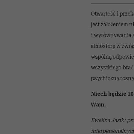
Otwartość i przek
jest założeniem 
i wyrównywania g
atmosferę w związ
wspólną odpowiedz
wszystkiego brać 
psychiczną rosn
Niech będzie 100
Wam.
Ewelina Jasik: pr
interpersonalnyc