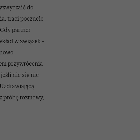
zyzwyczaić do
a, traci poczucie
 Gdy partner
wkład w związek -
a nowo
tem przywrócenia
eśli nic się nie
. Uzdrawiającą
z próbę rozmowy,