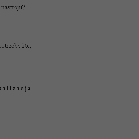
 nastroju?
trzeby i te,
alizacja