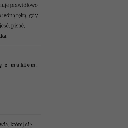
onuje prawidłowo.
 jedną ręką, gdy
eść, pisać,
ika.
gę z makiem.
ia, której się