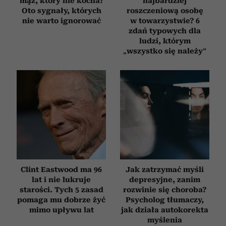
mąż, który nie kocha?
najbardziej
Oto sygnały, których
roszczeniową osobę
nie warto ignorować
w towarzystwie? 6
zdań typowych dla
ludzi, którym
„wszystko się należy”
Clint Eastwood ma 96
Jak zatrzymać myśli
lat i nie lukruje
depresyjne, zanim
starości. Tych 5 zasad
rozwinie się choroba?
pomaga mu dobrze żyć
Psycholog tłumaczy,
mimo upływu lat
jak działa autokorekta
myślenia