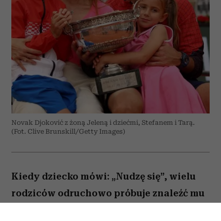
Novak Djoković z żoną Jeleną i dziećmi, Stefanem i Tarą.
(Fot. Clive Brunskill/Getty Images)
Kiedy dziecko mówi: „Nudzę się”, wielu
rodziców odruchowo próbuje znaleźć mu
jakieś zajęcie. Proponują wspólną