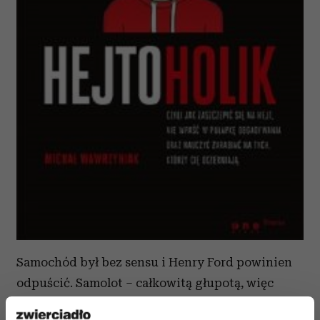
Samochód był bez sensu i Henry Ford powinien
odpuścić. Samolot – całkowitą głupotą, więc
bracia Wright głupio robili, testując nowe