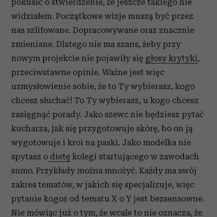
pokusić o stwierdzenie, że jeszcze takiego nie
widziałem. Początkowe wizje muszą być przez
nas szlifowane. Dopracowywane oraz znacznie
zmieniane. Dlatego nie ma szans, żeby przy
nowym projekcie nie pojawiły się
głosy krytyki
,
przeciwstawne opinie. Ważne jest więc
uzmysłowienie sobie, że to Ty wybierasz, kogo
chcesz słuchać! To Ty wybierasz, u kogo chcesz
zasięgnąć porady. Jako szewc nie będziesz pytać
kucharza, jak się przygotowuje skórę, bo on ją
wygotowuje i kroi na paski. Jako modelka nie
spytasz o
dietę
kolegi startującego w zawodach
sumo. Przykłady można mnożyć. Każdy ma swój
zakres tematów, w jakich się specjalizuje, więc
pytanie kogoś od tematu X o Y jest bezsensowne.
Nie mówiąc już o tym, że wcale to nie oznacza, że