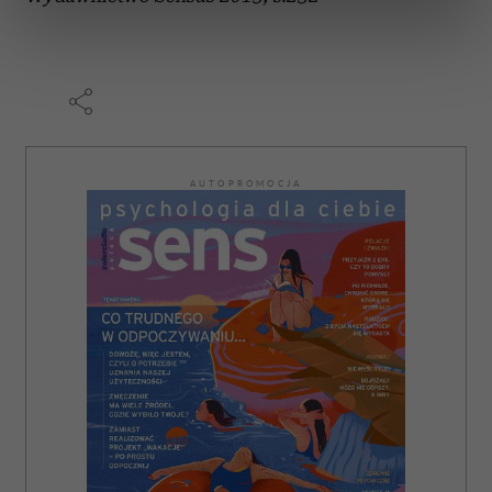
dane są przetwarzane oraz ustaw własne preferencje w
sekcji szczegółów
. W Deklaracji plików cookie możesz
zmienić lub wycofać swoją zgodę w dowolnej chwili.
Wykorzystujemy pliki cookie do spersonalizowania treści
i reklam, aby oferować funkcje społecznościowe i
analizować ruch w naszej witrynie. Informacje o tym, jak
AUTOPROMOCJA
korzystasz z naszej witryny, udostępniamy partnerom
społecznościowym, reklamowym i analitycznym.
Partnerzy mogą połączyć te informacje z innymi danymi
otrzymanymi od Ciebie lub uzyskanymi podczas
korzystania z ich usług.