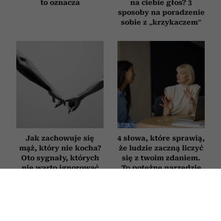
to oznacza
na ciebie głos? 3
sposoby na poradzenie
sobie z „krzykaczem”
Jak zachowuje się
4 słowa, które sprawią,
mąż, który nie kocha?
że ludzie zaczną liczyć
Oto sygnały, których
się z twoim zdaniem.
nie warto ignorować
To potężne narzędzie
wywierania wpływu
RELACJE