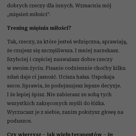
dobrych rzeczy dla innych. Wzmacnia mój
korzystania z ich usług.
„mięsień miłości”.
Trening mięśnia miłości?
Tak, rzeczy, za które jesteś wdzięczna, sprawiają,
że czujesz się szczęśliwsza. I mniej narzekasz.
Szybciej i częściej zauważasz dobre rzeczy
w swoim życiu. Pisanie codziennie choćby kilku
zdań daje ci jasność. Ucisza hałas. Uspokaja
serce. Sprawia, że podejmujesz lepsze decyzje.
I że lepiej śpisz. Nie zabierasz ze sobą tych
wszystkich zakręconych myśli do łóżka.
Wyrzucasz je z siebie, zanim położysz głowę na
poduszce.
Czy wierzysz – jak wielu terapeutów – że