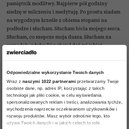
pamiętnik modlitwy. Najpierw pół godziny
siedzę w milczeniu i medytuję. Po prostu siadam
na wygodnym krześle z obiema stopami na
podłodze i słucham. Słucham bicia mojego serca.
Słucham, co szepcze moja dusza. Słucham na
wypadek, gdyby Bóg chciał dać mi jakieś
wskazówki na ten dzień.
Potem otwieram pamiętnik i piszę. Teraz moja
Odpowiedzialne wykorzystanie Twoich danych
kolej, żeby mówić, więc mówię, co mam w głowie
Wraz z
naszymi 1022 partnerami
przetwarzamy Twoje
i co mi leży na sercu. Zwykle jest tam wiele słów
osobiste dane, np. adres IP, korzystając z takich
wdzięczności, ale miewam takie dni, kiedy
technologii jak pliki cookie, w celu wyświetlania
jestem zdezorientowana i zagubiona, wtedy
spersonalizowanych reklam i treści, analizowania tychże,
proszę Boga, żeby mi objaśnił rzeczywistość.
wychodzenia naprzeciw oczekiwaniom użytkowników i
rozwoju produktów. Masz wybór odnośnie tego, kto
Potem znów jestem cicho i słucham – teraz znów
używa Twoich danych i w jakich celach to robi.
kolej na Pana Boga. Potem piszę, co Bóg – tak mi