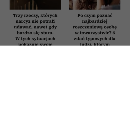
Trzy rzeczy, których
Po czym poznać
narcyz nie potrafi
najbardziej
udawać, nawet gdy
roszczeniową osobę
bardzo się stara.
w towarzystwie? 6
W tych sytuacjach
zdań typowych dla
pokazuje swoje
ludzi, którym
prawdziwe oblicze
„wszystko się należy”
PSYCHOLOGIA
4 słowa, które sprawią, że ludzie
zaczną liczyć się z twoim zdaniem. To
potężne narzędzie wywierania
wpływu