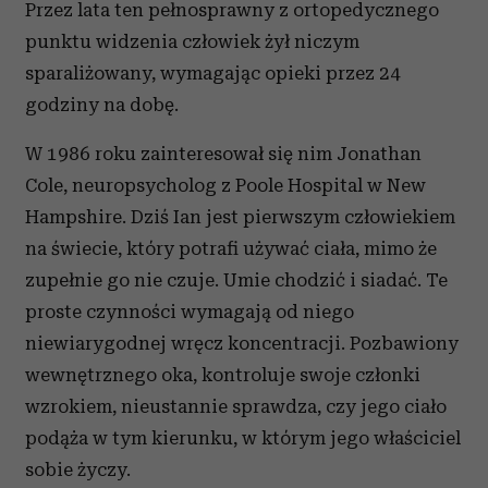
i reklam, aby oferować funkcje społecznościowe i
Przez lata ten pełnosprawny z ortopedycznego
analizować ruch w naszej witrynie. Informacje o tym, jak
punktu widzenia człowiek żył niczym
korzystasz z naszej witryny, udostępniamy partnerom
sparaliżowany, wymagając opieki przez 24
społecznościowym, reklamowym i analitycznym.
godziny na dobę.
Partnerzy mogą połączyć te informacje z innymi danymi
otrzymanymi od Ciebie lub uzyskanymi podczas
W 1986 roku zainteresował się nim Jonathan
korzystania z ich usług.
Cole, neuropsycholog z Poole Hospital w New
Hampshire. Dziś Ian jest pierwszym człowiekiem
na świecie, który potrafi używać ciała, mimo że
zupełnie go nie czuje. Umie chodzić i siadać. Te
proste czynności wymagają od niego
niewiarygodnej wręcz koncentracji. Pozbawiony
wewnętrznego oka, kontroluje swoje członki
wzrokiem, nieustannie sprawdza, czy jego ciało
podąża w tym kierunku, w którym jego właściciel
sobie życzy.