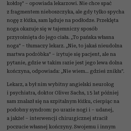
kołdrę” – opowiada lekarzowi. Nie chce spać
z fragmentem nieboszczyka, ale gdy tylko spycha
nogę z łóżka, sam ląduje na podłodze. Przeklęta
noga okazuje się w tajemniczy sposób
przyrośnięta do jego ciała. „To pańska własna
noga” – tłumaczy lekarz. „Nie, to jakaś nieudolna
martwa podróbka” – irytuje się pacjent, ale na
pytanie, gdzie w takim razie jest jego lewa dolna
kończyna, odpowiada: „Nie wiem... gdzieś znikła”.
Lekarz, a był nim wybitny angielski neurolog
i psychiatra, doktor Oliver Sachs, 15 lat później
sam znalazł się na szpitalnym łóżku, cierpiąc na
podobny syndrom: po urazie nogi i – udanej,
a jakże! – interwencji chirurgicznej stracił
poczucie własnej kończyny. Swojemu i innym