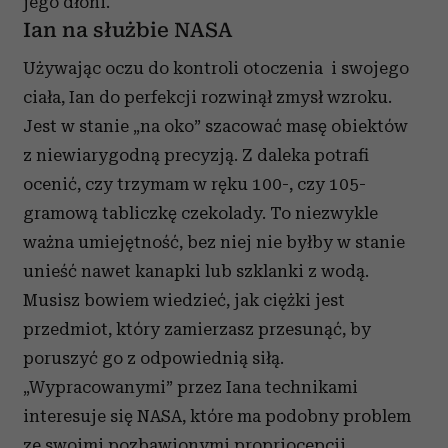
jego dłoni.
Ian na służbie NASA
Używając oczu do kontroli otoczenia i swojego
ciała, Ian do perfekcji rozwinął zmysł wzroku.
Jest w stanie „na oko” szacować masę obiektów
z niewiarygodną precyzją. Z daleka potrafi
ocenić, czy trzymam w ręku 100-, czy 105-
gramową tabliczkę czekolady. To niezwykle
ważna umiejętność, bez niej nie byłby w stanie
unieść nawet kanapki lub szklanki z wodą.
Musisz bowiem wiedzieć, jak ciężki jest
przedmiot, który zamierzasz przesunąć, by
poruszyć go z odpowiednią siłą.
„Wypracowanymi” przez Iana technikami
interesuje się NASA, które ma podobny problem
ze swoimi pozbawionymi propriocepcji...