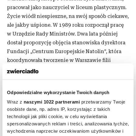
pracował jako nauczyciel w
liceum plastycznym.
Życie wiódł niespieszne, na swój sposób ciekawe,
ale jakby uśpione. W
1989 roku rozpoczął pracę
w
Urzędzie Rady Ministrów. Dwa lata później
dostał propozycję objęcia stanowiska dyrektora
Fundacji „Centrum Europejskie Natolin”, która
koordynowała tworzenie w
Warszawie filii
Uniwersytetu Europejskiego w
Brugii. Nagle z
sielskiej rzeczywistości trafił w
samo centrum
wydarzeń.
Odpowiedzialne wykorzystanie Twoich danych
– Miałem poczucie, że oto dzieje się historia i
ja
Wraz z
naszymi 1022 partnerami
przetwarzamy Twoje
w
niej uczestniczę – wspomina.
Dostaje pensję,
osobiste dane, np. adres IP, korzystając z takich
technologii jak pliki cookie, w celu wyświetlania
od której kręci się w
głowie. Ma do dyspozycji
spersonalizowanych reklam i treści, analizowania tychże,
biuro w
stylowej rezydencji w
parku
wychodzenia naprzeciw oczekiwaniom użytkowników i
Natolińskim, samochody służbowe, dwa telefony