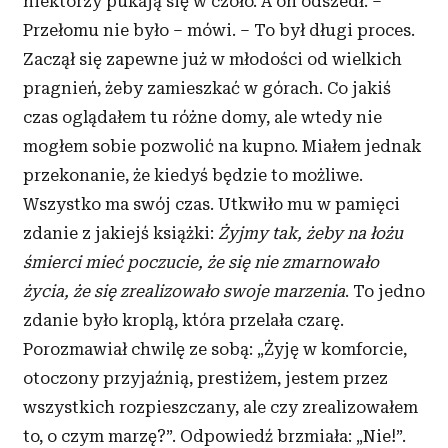
niektórzy pukają się w
czoło. A
on odszedł.
–
Partnerzy mogą połączyć te informacje z innymi danymi
Przełomu nie było – mówi. – To był długi proces.
otrzymanymi od Ciebie lub uzyskanymi podczas
Zaczął się zapewne już w
młodości od wielkich
korzystania z ich usług.
pragnień, żeby zamieszkać w
górach. Co jakiś
czas oglądałem tu różne domy, ale wtedy nie
mogłem sobie pozwolić na kupno. Miałem jednak
przekonanie, że kiedyś będzie to możliwe.
Wszystko ma swój czas.
Utkwiło mu w
pamięci
zdanie z
jakiejś książki:
Żyjmy tak, żeby na łożu
śmierci mieć poczucie, że się nie zmarnowało
życia, że się zrealizowało swoje marzenia
. To jedno
zdanie było kroplą, która przelała czarę.
Porozmawiał chwilę ze sobą: „Żyję w
komforcie,
otoczony przyjaźnią, prestiżem, jestem przez
wszystkich rozpieszczany, ale czy zrealizowałem
to, o
czym marzę?”. Odpowiedź brzmiała: „Nie!”.