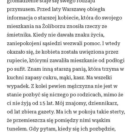
gromadzenie staje się swego rodzaju
przymusem. Przed laty Warszawę obiegła
informacja o
starszej kobiecie, która do swojego
mieszkania na Żoliborzu znosiła rzeczy ze
śmietnika. Kiedy nie dawała znaku życia,
zaniepokojeni sąsiedzi wezwali pomoc. I
wtedy
okazało się, że kobieta została uwięziona przez
rupiecie, którymi zawaliła mieszkanie od podłogi
po sufit. Znam inną starszą panią, która trzyma w
kuchni zapasy cukru, mąki, kasz. Na wszelki
wypadek. Z
kolei pewien mężczyzna nie jest w
stanie pozbyć się niczego po rodzicach, mimo że
ci nie żyją od 15 lat. Mój znajomy, dziennikarz,
od lat zbiera gazety. Ma ich w
pokoju takie sterty,
że przemieszcza się pomiędzy nimi wąskim
tunelem. Gdy pytam, kiedy się ich pozbędzie,