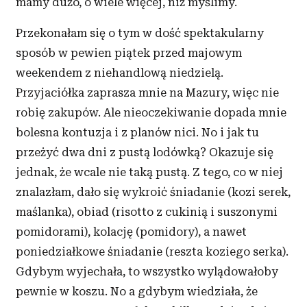
mamy dużo, o
wiele więcej, niż myślimy.
Przekonałam się o
tym w
dość spektakularny
sposób w pewien
piątek przed majowym
weekendem z
niehandlową niedzielą.
Przyjaciółka zaprasza mnie na Mazury, więc nie
robię zakupów. Ale nieoczekiwanie dopada mnie
bolesna kontuzja i
z
planów nici. No i
jak tu
przeżyć dwa dni z
pustą lodówką? Okazuje się
jednak, że wcale nie taką pustą. Z
tego, co w
niej
znalazłam, dało się wykroić śniadanie (kozi serek,
maślanka), obiad (risotto z
cukinią i
suszonymi
pomidorami), kolację (pomidory), a
nawet
poniedziałkowe śniadanie (reszta koziego serka).
Gdybym wyjechała, to wszystko wylądowałoby
pewnie w
koszu. No a
gdybym wiedziała, że