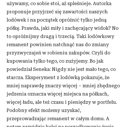
używamy, co sobie stoi, aż spleśnieje. Autorka
proponuje przyjrzeć się zawartości naszych
lodówek i
na początek opróżnić tylko jedną
półkę. Prawda, jaki miły i
zachęcający widok? No
to opróżnijmy drugą i
trzecią. Taki lodówkowy
remanent powinien natchnąć nas do zmiany
przyzwyczajeń w
robieniu zakupów. Czyli do
kupowania tylko tego, co zużyjemy. Bo jak
powiedział Seneka: Nigdy nie jest mało tego, co
starcza. Eksperyment z
lodówką pokazuje, że
mniej naprawdę znaczy więcej – mniej zbędnego
jedzenia oznacza więcej miejsca na półkach,
więcej ładu, ale też czasu i
pieniędzy w
portfelu.
Podobny efekt możemy uzyskać,
przeprowadzając remanent w
całym domu. A
potem przyjdzie kolej na porządkowanie życia.