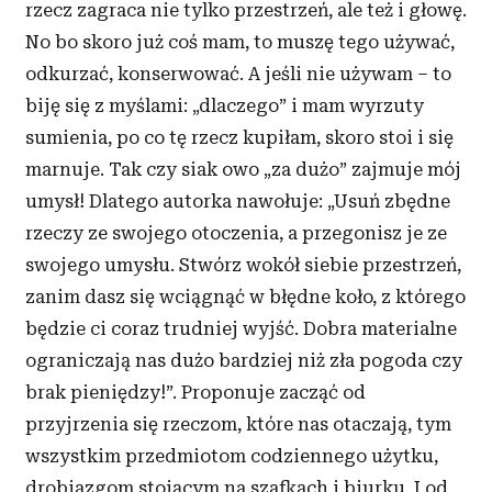
rzecz zagraca nie tylko przestrzeń, ale też i
głowę.
No bo skoro już coś mam, to muszę tego używać,
odkurzać, konserwować. A
jeśli nie używam – to
biję się z
myślami: „dlaczego” i
mam wyrzuty
sumienia, po co tę rzecz kupiłam, skoro stoi i
się
marnuje. Tak czy siak owo „za dużo” zajmuje mój
umysł! Dlatego autorka nawołuje: „Usuń zbędne
rzeczy ze swojego otoczenia, a
przegonisz je ze
swojego umysłu. Stwórz wokół siebie przestrzeń,
zanim dasz się wciągnąć w
błędne koło, z
którego
będzie ci coraz trudniej wyjść. Dobra materialne
ograniczają nas dużo bardziej niż zła pogoda czy
brak pieniędzy!”. Proponuje zacząć od
przyjrzenia się rzeczom, które nas otaczają, tym
wszystkim przedmiotom codziennego użytku,
drobiazgom stojącym na szafkach i
biurku. I
od