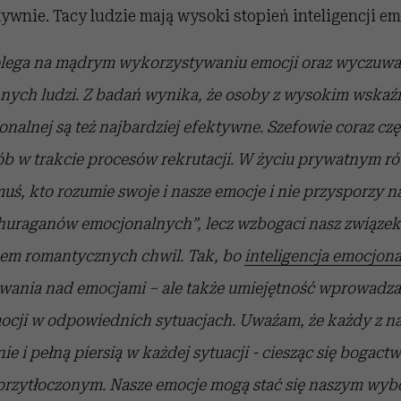
tywnie. Tacy ludzie mają wysoki stopień inteligencji em
olega na mądrym wykorzystywaniu emocji oraz wyczuwa
nych ludzi. Z badań wynika, że osoby z wysokim wskaź
onalnej są też najbardziej efektywne. Szefowie coraz czę
ób w trakcie procesów rekrutacji. W życiu prywatnym ró
muś, kto rozumie swoje i nasze emocje i nie przysporzy 
huraganów emocjonalnych”, lecz wzbogaci nasz związek
nem romantycznych chwil. Tak, bo
inteligencja emocjon
wania nad emocjami – ale także umiejętność wprowadza
cji w odpowiednich sytuacjach. Uważam, że każdy z na
e i pełną piersią w każdej sytuacji - ciesząc się bogact
 przytłoczonym. Nasze emocje mogą stać się naszym wy