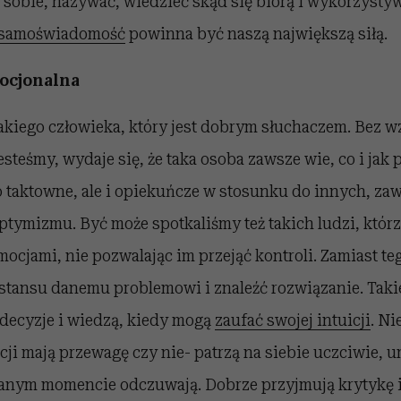
sobie, nazywać, wiedzieć skąd się biorą i wykorzystyw
 samoświadomość
powinna być naszą największą siłą.
mocjonalna
akiego człowieka, który jest dobrym słuchaczem. Bez wz
jesteśmy, wydaje się, że taka osoba zawsze wie, co i jak
o taktowne, ale i opiekuńcze w stosunku do innych, za
ptymizmu. Być może spotkaliśmy też takich ludzi, któr
ocjami, nie pozwalając im przejąć kontroli. Zamiast teg
ystansu danemu problemowi i znaleźć rozwiązanie. Tak
 decyzje i wiedzą, kiedy mogą
zaufać swojej intuicji
. Ni
cji mają przewagę czy nie- patrzą na siebie uczciwie, u
danym momencie odczuwają. Dobrze przyjmują krytykę i