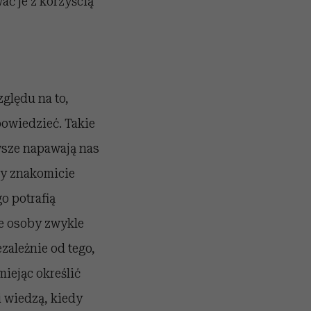
ać je z korzyścią
ględu na to,
 powiedzieć. Takie
wsze napawają nas
zy znakomicie
o potrafią
ie osoby zwykle
ezależnie od tego,
miejąc określić
 wiedzą, kiedy