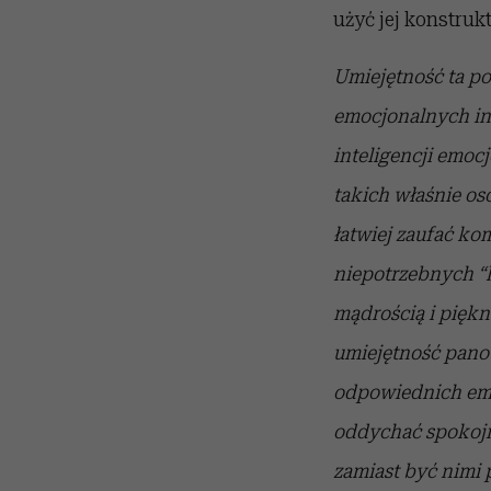
użyć jej konstruk
Umiejętność ta p
emocjonalnych in
inteligencji emocj
takich właśnie os
łatwiej zaufać ko
niepotrzebnych “
mądrością i pięk
umiejętność pano
odpowiednich emo
oddychać spokojni
zamiast być nimi