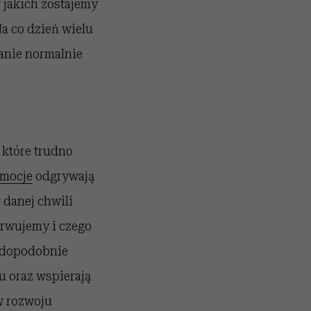
 jakich zostajemy
Na co dzień wielu
tanie normalnie
 które trudno
mocje
odgrywają
 danej chwili
serwujemy i czego
awdopodobnie
iu oraz wspierają
w rozwoju