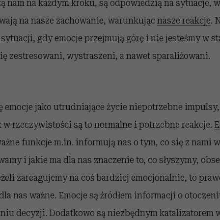
ą nam na każdym kroku, są odpowiedzią na sytuacje, w
wają na nasze zachowanie, warunkując
nasze reakcje
. 
sytuacji, gdy emocje przejmują górę i nie jesteśmy w s
się zestresowani, wystraszeni, a nawet sparaliżowani.
ię emocje jako utrudniające życie niepotrzebne impulsy,
w rzeczywistości są to normalne i potrzebne reakcje.
E
żne funkcje m.in. informują nas o tym, co się z nami w
ywamy i jakie ma dla nas znaczenie to, co słyszymy, ob
żeli zareagujemy na coś bardziej emocjonalnie, to pr
to dla nas ważne. Emocje są źródłem informacji o otoczen
iu decyzji. Dodatkowo są niezbędnym katalizatorem 