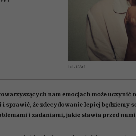
 5,
zupełny brak ogłady
Miller s. 5, odc. 6]
skutki dla związku 
Raport Lyst ujaw
humoru histori
najbardziej pożąd
partnerki
ubrania i marki se
fot.123rf
towarzyszących nam emocjach może uczynić 
 i sprawić, że zdecydowanie lepiej będziemy so
blemami i zadaniami, jakie stawia przed nami 