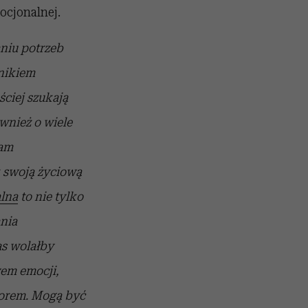
ocjonalnej.
niu potrzeb
nikiem
ściej szukają
wnież o wiele
nam
 swoją życiową
alna
to nie tylko
nia
s wolałby
wem emocji,
borem. Mogą być