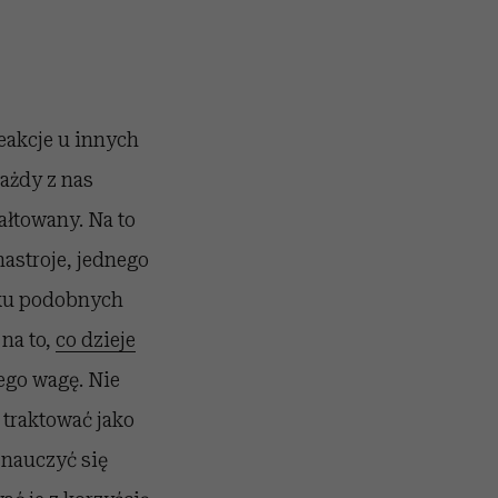
reakcje u innych
ażdy z nas
ałtowany. Na to
astroje, jednego
dku podobnych
na to,
co dzieje
ego wagę. Nie
 traktować jako
 nauczyć się