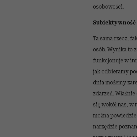
osobowości.
Subiektywność 
Ta sama rzecz, fa
osób. Wynika to z
funkcjonuje w inn
jak odbieramy po
dnia możemy zare
zdarzeń. Właśnie 
się wokół nas
, w 
można powiedzieć,
narzędzie poznani