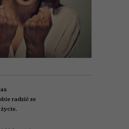
i dla
nił
i
ane
zonu
nas
bie radzić ze
życie.