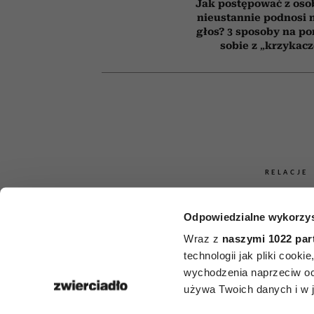
Jak postępować z oso
nieustannie podnosi n
głos? 3 sposoby na po
sobie z „krzykac
RELACJE
Ludzie, któr
Odpowiedzialne wykorzys
te 5 zdań, 
Wraz z
naszymi 1022 par
technologii jak pliki cook
odbierają
wychodzenia naprzeciw oc
używa Twoich danych i w ja
poczucie w