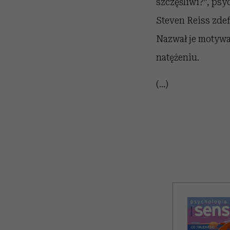
szczęśliwi?”, ps
Steven Reiss zdef
Nazwał je motywa
natężeniu.
(...)