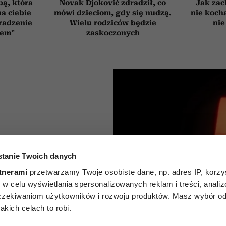
bą, która
Novak Djoković zdradził, co
Jak zac
a ciebie
mówi dzieciom, gdy się nudzą.
nie koch
radzenie
Wielu rodziców będzie
nie
zem”
zaskoczonych
zy mówią
tanie Twoich danych
często
tnerami
przetwarzamy Twoje osobiste dane, np. adres IP, korzys
ie, w celu wyświetlania spersonalizowanych reklam i treści, anali
 innym
zekiwaniom użytkowników i rozwoju produktów. Masz wybór odn
kich celach to robi.
łasnej