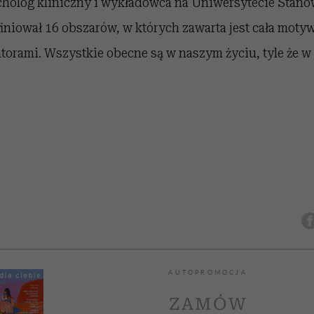
ycholog kliniczny i wykładowca na Uniwersytecie Stano
iniował 16 obszarów, w których zawarta jest cała motyw
torami. Wszystkie obecne są w naszym życiu, tyle że 
AUTOPROMOCJA
ZAMÓW