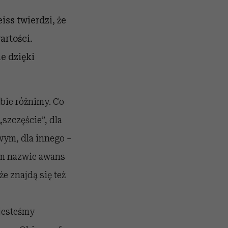
iss twierdzi, że
artości.
e dzięki
ebie różnimy. Co
szczęście”, dla
wym, dla innego –
em nazwie awans
e znajdą się też
 jesteśmy