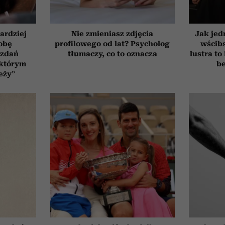
ardziej
Nie zmieniasz zdjęcia
Jak jed
obę
profilowego od lat? Psycholog
wścib
 zdań
tłumaczy, co to oznacza
lustra to
 którym
be
eży”