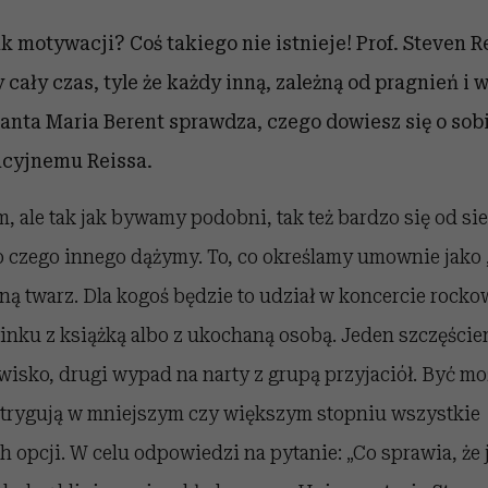
 motywacji? Coś takiego nie istnieje! Prof. Steven Re
ały czas, tyle że każdy inną, zależną od pragnień i w
anta Maria Berent sprawdza, czego dowiesz się o sobi
acyjnemu Reissa.
m, ale tak jak bywamy podobni, tak też bardzo się od si
 czego innego dążymy. To, co określamy umownie jako „
ną twarz. Dla kogoś będzie to udział w koncercie rocko
inku z książką albo z ukochaną osobą. Jeden szczęści
isko, drugi wypad na narty z grupą przyjaciół. Być moż
intrygują w mniejszym czy większym stopniu wszystkie
 opcji. W celu odpowiedzi na pytanie: „Co sprawia, że