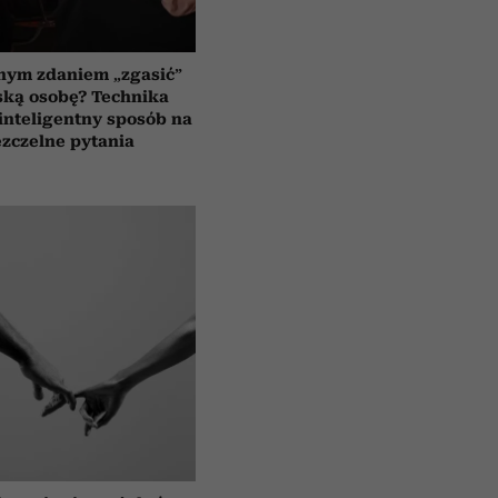
nym zdaniem „zgasić”
ską osobę? Technika
 inteligentny sposób na
zczelne pytania