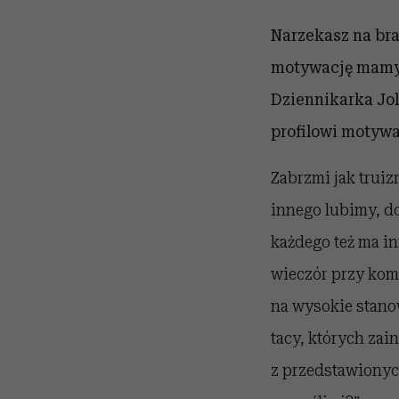
Narzekasz na brak
motywację mamy c
Dziennikarka Jol
profilowi motyw
Zabrzmi jak truiz
innego lubimy, do
każdego też ma in
wieczór przy kom
na wysokie stanow
tacy, których za
z przedstawionych