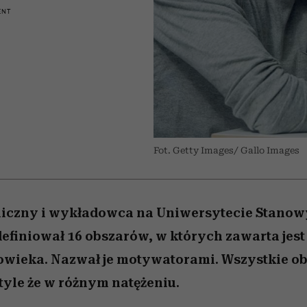
 5,
osób, które biorą na siebie za
powinien znać odpowiedź
Wiemy, gdzie go kupić
Miller s. 5, odc. 6]
sezon jesień–zima 2
mężczyzna jest mn
ENT
dużo
reaktywny”
Fot. Getty Images/ Gallo Images
niczny i wykładowca na Uniwersytecie Stanowy
definiował 16 obszarów, w których zawarta jest
owieka. Nazwał je motywatorami. Wszystkie ob
tyle że w różnym natężeniu.