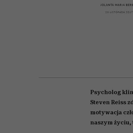
kawę z Kasią Miller”, s.
rachunek sumienia
modelowania
weterynarz”
JOLANTA MARIA BER
odc. 7]
23 LISTOPADA 2017
Psycholog kli
Steven Reiss z
motywacja czł
naszym życiu, 