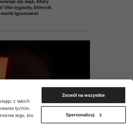
howuje się mąż, który
a? Oto sygnały, których
 warto ignorować
Zezwól na wszystkie
tając z takich
zowania tychże,
Spersonalizuj
ośnie tego, kto