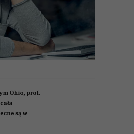
026/27
iej
zupełny brak ogłady
mogą zrobić rodzice
girls”
m Ohio, prof.
 cała
ecne są w