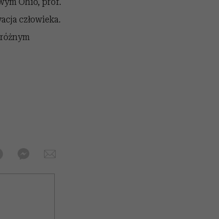
wym Ohio, prof.
acja człowieka.
w różnym