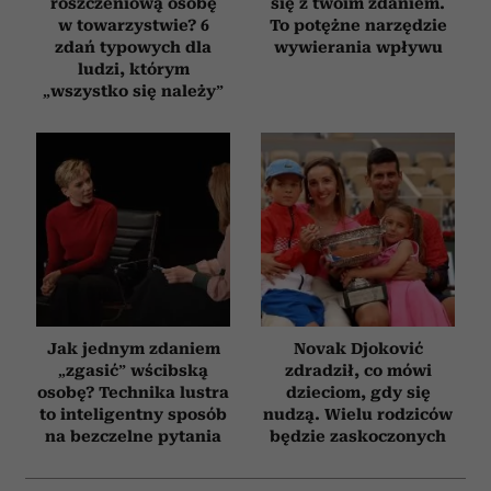
roszczeniową osobę
się z twoim zdaniem.
w towarzystwie? 6
To potężne narzędzie
zdań typowych dla
wywierania wpływu
ludzi, którym
„wszystko się należy”
Jak jednym zdaniem
Novak Djoković
„zgasić” wścibską
zdradził, co mówi
osobę? Technika lustra
dzieciom, gdy się
to inteligentny sposób
nudzą. Wielu rodziców
na bezczelne pytania
będzie zaskoczonych