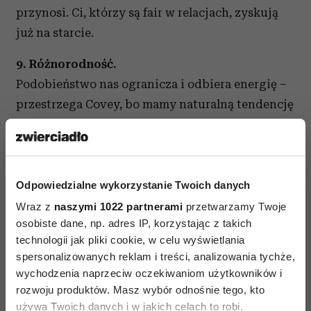
przynosi. Ci, którzy są fair w relacjach, zyskują
już na starcie.
9. Różnorodność.
Podobieństwo nas ogranicza i odbiera energię –
przestrzega Covey, bo mamy naturalną tendencję
do otaczania się ludźmi podobnymi do nas.
A tylko grupy osób o różnych zainteresowaniach,
talentach i kompetencjach wymyślają
innowacyjne rozwiązania i popychają świat
Odpowiedzialne wykorzystanie Twoich danych
naprzód.
Wraz z
naszymi 1022 partnerami
przetwarzamy Twoje
osobiste dane, np. adres IP, korzystając z takich
10. Niekończąca się nauka.
technologii jak pliki cookie, w celu wyświetlania
Ciągłe dokształcanie się to nie tylko wymóg
spersonalizowanych reklam i treści, analizowania tychże,
wychodzenia naprzeciw oczekiwaniom użytkowników i
naszych czasów, w których wszystko zmienia się
rozwoju produktów. Masz wybór odnośnie tego, kto
w zawrotnym tempie, ale i dobro samo w sobie.
używa Twoich danych i w jakich celach to robi.