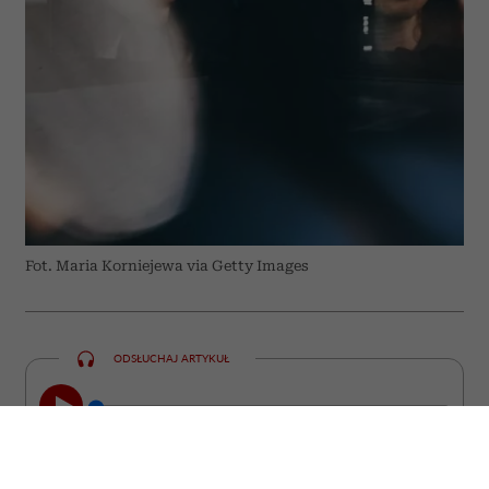
Fot. Maria Korniejewa via Getty Images
ODSŁUCHAJ ARTYKUŁ
00:00
23:22