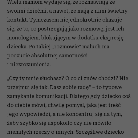
społecznościowym, reklamowym i analitycznym.
Wielu mamom wydaje się, że rozmawiają ze
Partnerzy mogą połączyć te informacje z innymi danymi
swoimi dziećmi, a nawet, że mają z nimi świetny
otrzymanymi od Ciebie lub uzyskanymi podczas
kontakt. Tymczasem niejednokrotnie okazuje
korzystania z ich usług.
się, że to, co postrzegają jako rozmowę, jest ich
monologiem, blokującym w dodatku ekspresję
dziecka. Po takiej „rozmowie” maluch ma
poczucie absolutnej samotności
i niezrozumienia.
„Czy ty mnie słuchasz? O co ci znów chodzi? Nie
przejmuj się tak. Dasz sobie radę” – to typowe
zamykanie komunikacji. Dlatego gdy dziecko coś
do ciebie mówi, chwilę pomyśl, jaka jest treść
jego wypowiedzi, a nie koncentruj się na tym,
żeby szybko się uspokoiło czy nie mówiło
niemiłych rzeczy o innych. Szczęśliwe dziecko