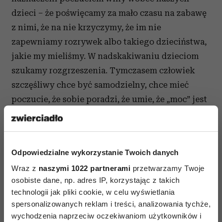
dzieci – że poświęcamy za mało czasu na zabawę
z nimi, że na nie krzyczymy, że im nie
zapewniamy rozrywek albo takiego dzieciństwa,
jakie my mieliśmy. W nadskakiwaniu dzieciom
szukamy rozgrzeszenia. Tymczasem człowiek
szczęśliwy chce być samodzielny, chce mieć
poczucie, że sobie poradzi, że umie, że „moc” jest
z nim. Bez pozwalania na samodzielność, nawet
tę zakończoną niepowodzeniem, uzależniamy
dziecko od naszej obecności.
Odpowiedzialne wykorzystanie Twoich danych
6. Ucz je optymistycznego patrzenia na świat
Wraz z
naszymi 1022 partnerami
przetwarzamy Twoje
osobiste dane, np. adres IP, korzystając z takich
Rzeczywistość nie jest obiektywna. Zawsze
technologii jak pliki cookie, w celu wyświetlania
mamy wybór, jak zinterpretować dane
spersonalizowanych reklam i treści, analizowania tychże,
wydarzenie. Na wszystko można spojrzeć
wychodzenia naprzeciw oczekiwaniom użytkowników i