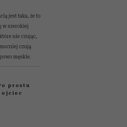
ą jest taka, że to
ę w szerokiej
które nie czując,
 mocniej czują
ypowo męskie.
Po prostu
 ojciec