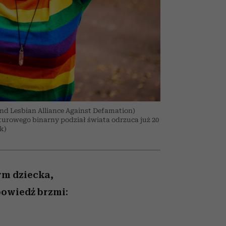
026/27
przekraczają swoje granice
to dla nich zarwiesz noc
zupełny brak ogłady
girls”
w seksie?
nd Lesbian Alliance Against Defamation)
turowego binarny podział świata odrzuca już 20
k)
ym dziecka,
powiedź brzmi: