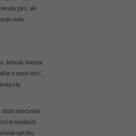
powodu płci, ale
moje ciało
ia. Jednak Joanna
„Mów o mnie ono”,
arają się
– duże znaczenie
, czy w mediach
mienia optykę.