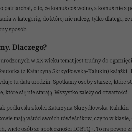
 o patriarchat, o to, że komuś coś wolno, a komuś nie z 
ia w kategorię, do której nie należę, tylko dlatego, że 
ony sposób.
my. Dlaczego?
a urodzonych w XX wieku temat jest trudny do ogarnięc
łautorka (z Katarzyną Skrzydłowską-Kalukin) książki 
yduje tu data urodzin. Spotkamy osoby starsze, które st
, które się nie starają. Wszystko zależy od otwartości.
jak podkreśla z kolei Katarzyna Skrzydłowska-Kalukin 
tkowie mają wśród swoich rówieśników, czy to w klasie
h, wiele osób ze społeczności LGBTQ+. To na pewno z