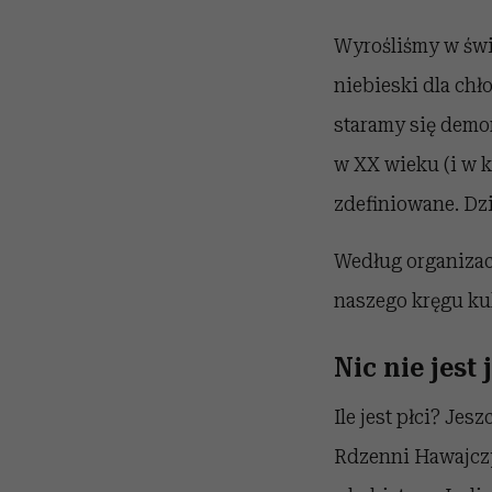
Wyrośliśmy w świ
niebieski dla chł
staramy się demo
w XX wieku (i w k
zdefiniowane. Dzi
Według organizac
naszego kręgu kul
Nic nie jest 
Ile jest płci? Je
Rdzenni Hawajczy