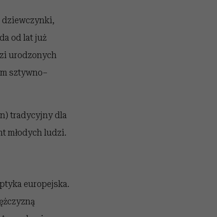
 dziewczynki,
a od lat już
dzi urodzonych
zem sztywno–
n) tradycyjny dla
nt młodych ludzi.
optyka europejska.
mężczyzną