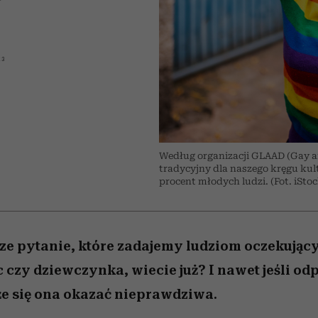
edź
 5,
j
Wiemy, gdzie go kupić
Miller s. 5, odc. 6]
niż się wydaje
sezon jesień–zima 2
23
Według organizacji GLAAD (Gay a
tradycyjny dla naszego kręgu kul
procent młodych ludzi. (Fot. iStoc
e pytanie, które zadajemy ludziom oczekując
c czy dziewczynka, wiecie już? I nawet jeśli od
e się ona okazać nieprawdziwa.