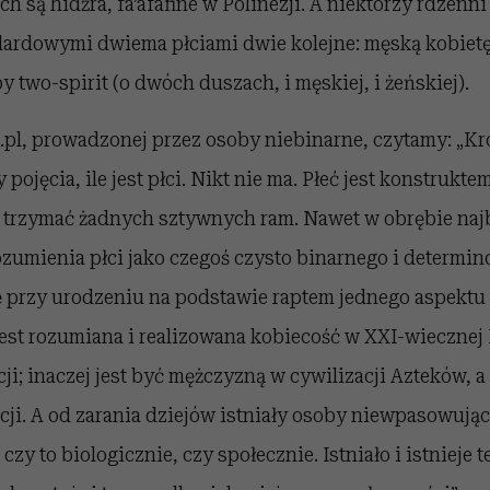
ach są hidźra, fa’afafine w Polinezji. A niektórzy rdzen
dardowymi dwiema płciami dwie kolejne: męską kobietę
y two-spirit (o dwóch duszach, i męskiej, i żeńskiej).
.pl, prowadzonej przez osoby niebinarne, czytamy: „Kró
pojęcia, ile jest płci. Nikt nie ma. Płeć jest konstrukt
ię trzymać żadnych sztywnych ram. Nawet w obrębie naj
zumienia płci jako czegoś czysto binarnego i determi
ę przy urodzeniu na podstawie raptem jednego aspektu c
jest rozumiana i realizowana kobiecość w XXI-wiecznej P
cji; inaczej jest być mężczyzną w cywilizacji Azteków, a
ji. A od zarania dziejów istniały osoby niewpasowując
czy to biologicznie, czy społecznie. Istniało i istnieje t