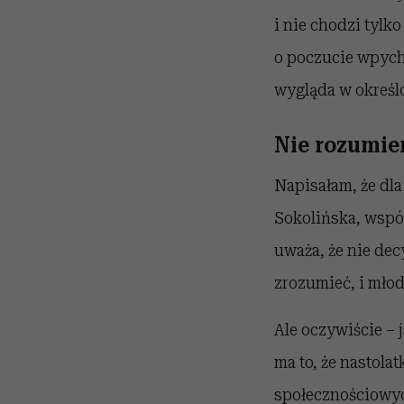
i nie chodzi tylko
o poczucie wpychan
wygląda w określ
Nie rozumie
Napisałam, że dl
Sokolińska, wspó
uważa, że nie dec
zrozumieć, i młode
Ale oczywiście – 
ma to, że nastola
społecznościowyc