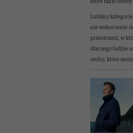
które takie osoby
Lubimy kategorie.
nie wskoczenie do
przestrzeni, w kt
dlaczego ludzie s
cechy, które moż