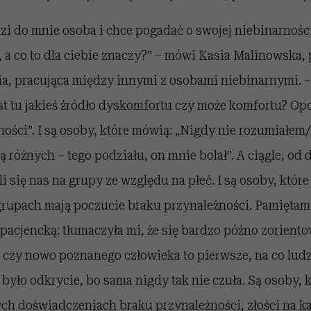
i do mnie osoba i chce pogadać o swojej niebinarnośc
 a co to dla ciebie znaczy?” – mówi Kasia Malinowska,
ia, pracująca między innymi z osobami niebinarnymi. –
st tu jakieś źródło dyskomfortu czy może komfortu? O
ności”. I są osoby, które mówią: „Nigdy nie rozumiałe
różnych – tego podziału, on mnie bolał”. A ciągle, od 
i się nas na grupy ze względu na płeć. I są osoby, które
rupach mają poczucie braku przynależności. Pamiętam
acjencką: tłumaczyła mi, że się bardzo późno zorientow
 czy nowo poznanego człowieka to pierwsze, na co ludz
o było odkrycie, bo sama nigdy tak nie czuła. Są osoby,
ch doświadczeniach braku przynależności, złości na ka