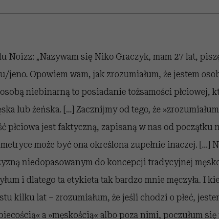
u Noizz: „Nazywam się Niko Graczyk, mam 27 lat, piszę
u/jeno
. Opowiem wam, jak zrozumiałum, że jestem osob
 osobą niebinarną to posiadanie tożsamości płciowej, kt
ka lub żeńska. […] Zacznijmy od tego, że »zrozumiałum«
ść płciowa jest faktyczną, zapisaną w nas od początku n
metryce może być ona określona zupełnie inaczej. […] Ni
czyzną niedopasowanym do koncepcji tradycyjnej męskoś
yłum i dlatego ta etykieta tak bardzo mnie męczyła. I ki
u kilku lat – zrozumiałum, że jeśli chodzi o płeć, jest
biecością« a »męskością« albo poza nimi, poczułum się