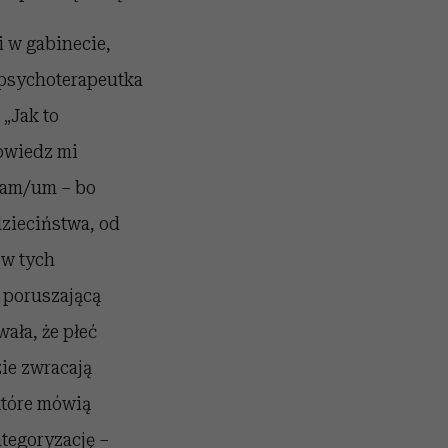
i w gabinecie,
 psychoterapeutka
 „Jak to
powiedz mi
m/am/um – bo
dzieciństwa, od
 w tych
 poruszającą
ała, że płeć
ie zwracają
 które mówią
tegoryzację –