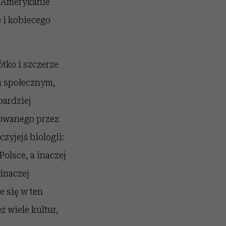
ni Amerykanie
 i kobiecego
tko i szczerze
em społecznym,
bardziej
nowanego przez
zyjejś biologii:
olsce, a inaczej
 inaczej
e się w ten
eż wiele kultur,