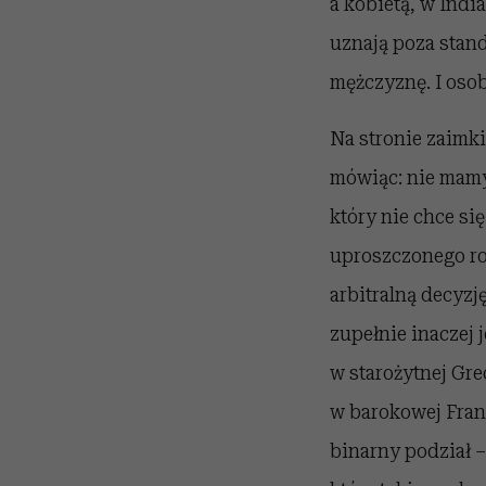
a kobietą, w Indi
uznają poza stan
mężczyznę. I osob
Na stronie zaimki
mówiąc: nie mamy 
który nie chce s
uproszczonego ro
arbitralną decyzj
zupełnie inaczej 
w starożytnej Gre
w barokowej Franc
binarny podział – 