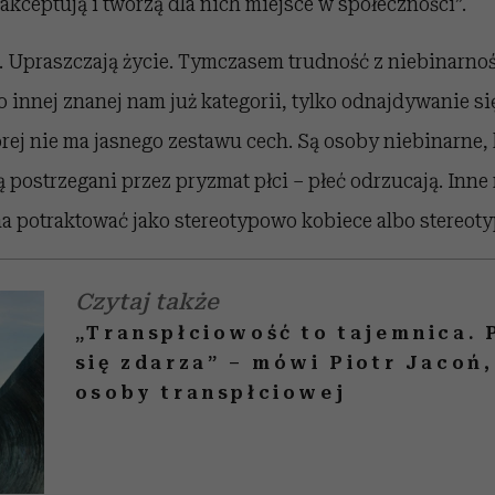
 akceptują i tworzą dla nich miejsce w społeczności”.
 Upraszczają życie. Tymczasem trudność z niebinarności
 innej znanej nam już kategorii, tylko odnajdywanie si
órej nie ma jasnego zestawu cech. Są osoby niebinarne, 
ą postrzegani przez pryzmat płci – płeć odrzucają. Inne
na potraktować jako stereotypowo kobiece albo stereot
Czytaj także
„Transpłciowość to tajemnica. 
się zdarza” – mówi Piotr Jacoń,
osoby transpłciowej