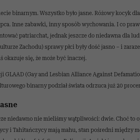
ecie binarnym. Wszystko było jasne. Różowy kocyk dla
opca. Inne zabawki, inny sposób wychowania. I co prawd
ntować patriarchat, jednak jeszcze do niedawna dla lu
ulturze Zachodu) sprawy płci były dość jasno – i zara
ś okazuje się, że może być inaczej.
ji GLAAD (Gay and Lesbian Alliance Against Defamatio
turowego binarny podział świata odrzuca już 20 proce
jasne
szcze niedawno nie mieliśmy wątpliwości: dwie. Choć to 
cy i Tahitańczycy mają mahu, stan pośredni między 