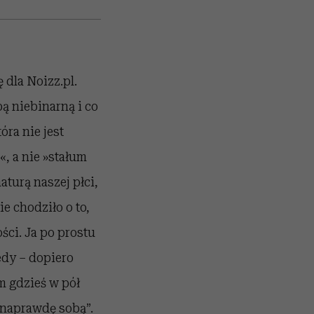
 dla Noizz.pl.
ą niebinarną i co
óra nie jest
, a nie »stałum
aturą naszej płci,
e chodziło o to,
ci. Ja po prostu
edy – dopiero
em gdzieś w pół
 naprawdę sobą”.