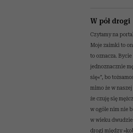
W pół drogi
Czytamy na portal
Moje zaimki to
on
to oznacza. Bycie
jednoznacznie męs
się«”, bo tożsamo
mimo że w naszej 
że czuję się męż
w ogóle nim nie b
w wieku dwudziest
drogi między »ko