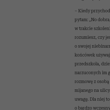
– Kiedy przychodz
pytam: „No dobra,
w trakcie szkolen
rozumiesz, czy je
o swojej niebinar
końcówek używają 
przedszkola, dziel
narzuconych im g
rozmowę z osobą p
mijanego na ulicy
uwagę. Dla niej t
o bardzo wczesny