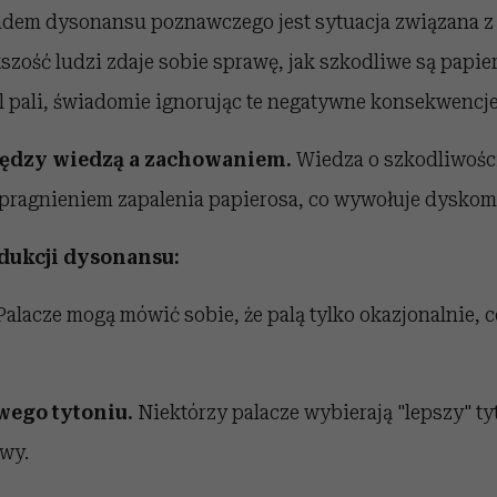
dem dysonansu poznawczego jest sytuacja związana z
zość ludzi zdaje sobie sprawę, jak szkodliwe są papie
l pali, świadomie ignorując te negatywne konsekwencje
ędzy wiedzą a zachowaniem.
Wiedza o szkodliwości
pragnieniem zapalenia papierosa, co wywołuje dyskomfo
ukcji dysonansu:
Palacze mogą mówić sobie, że palą tylko okazjonalnie, 
wego tytoniu.
Niektórzy palacze wybierają "lepszy" ty
iwy.