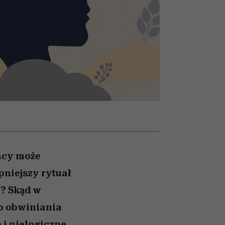
i dla
nił
ane
zonu
acy może
niejszy rytuał
y? Skąd w
o obwiniania
i nielogiczne,