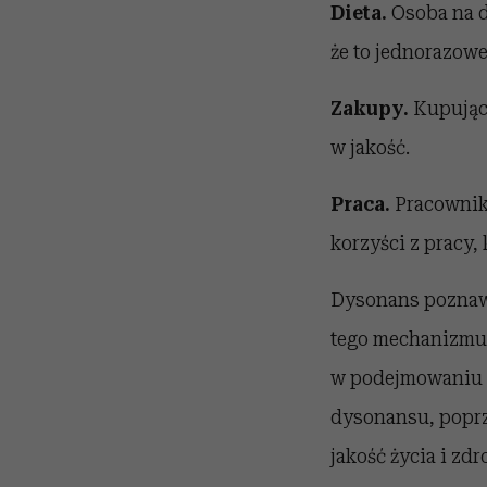
Dieta.
Osoba na di
że to jednorazow
Zakupy.
Kupujący
w jakość.
Praca.
Pracownik,
korzyści z pracy,
Dysonans poznaw
tego mechanizmu 
w podejmowaniu b
dysonansu, popr
jakość życia i zd