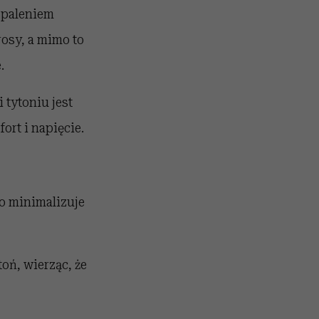
 paleniem
rosy, a mimo to
.
 tytoniu jest
rt i napięcie.
co minimalizuje
toń, wierząc, że