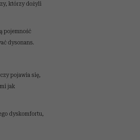
y, którzy dożyli
ją pojemność
wać dysonans.
zy pojawia się,
mi jak
ego dyskomfortu,