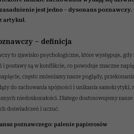
asadnienie jest jedno – dysonans poznawczy. C
 artykuł.
znawczy – definicja
zy to zjawisko psychologiczne, które występuje, gdy
 i postawy są w konflikcie, co powoduje znaczne napię
napięcie, często zmieniamy nasze poglądy, przekonania 
dąży do zachowania spójności i unikania samokrytyki, n
snych niedoskonałości. Dlatego dostosowujemy nasze 
ych doświadczeń i uczuć.
ansu poznawczego: palenie papierosów