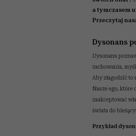
a tymczasem uz
Przeczytaj nasz
Dysonans po
Dysonans poznawc
zachowania, myśli
Aby złagodzić to 
Nasze ego, które 
zaakceptować wła
świata do bieżąc
Przykład dyson