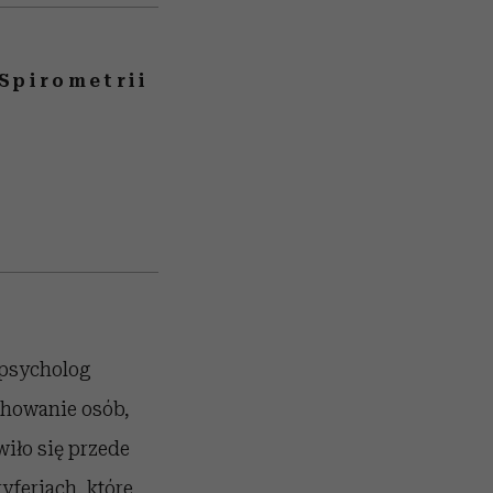
Spirometrii
 psycholog
achowanie osób,
wiło się przede
yferiach, które