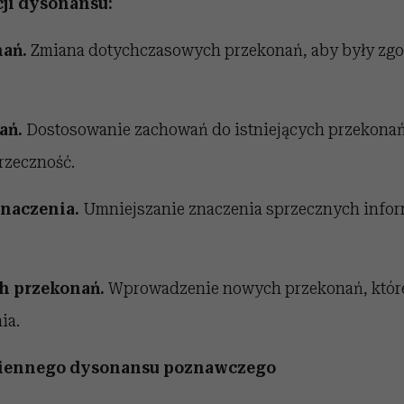
cji dysonansu:
ań.
Zmiana dotychczasowych przekonań, aby były zgo
ań.
Dostosowanie
zachowań
do istniejących przekonań
rzeczność.
znaczenia.
Umniejszanie znaczenia sprzecznych infor
h przekonań.
Wprowadzenie nowych przekonań, które
ia.
ziennego dysonansu poznawczego