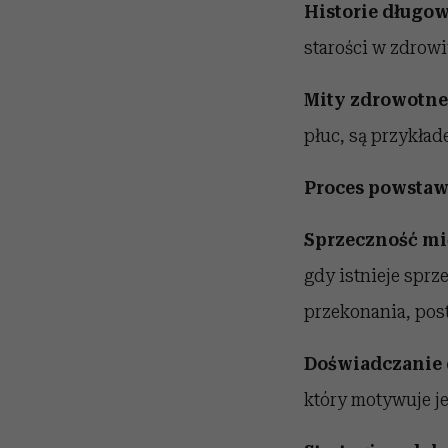
Historie długo
starości w zdrowi
Mity zdrowotne
płuc, są przykła
Proces powstaw
Sprzeczność m
gdy istnieje spr
przekonania, post
Doświadczanie
który motywuje je