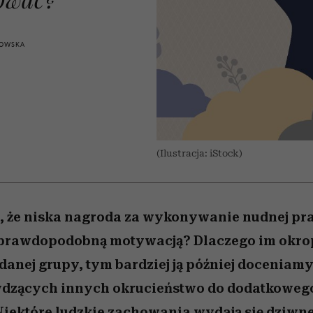
 5,
zupełny brak ogłady
Miller s. 5, odc. 6]
humoru historii
skutki dla związku 
Raport Lyst ujaw
najbardziej pożąd
partnerki
ubrania i marki se
ROWSKA
(Ilustracja: iStock)
e, że niska nagroda za wykonywanie nudnej pr
prawdopodobną motywacją? Dlaczego im okrop
 danej grupy, tym bardziej ją później doceniam
dzących innych okrucieństwo do dodatkoweg
Niektóre ludzkie zachowania wydają się dziwne 