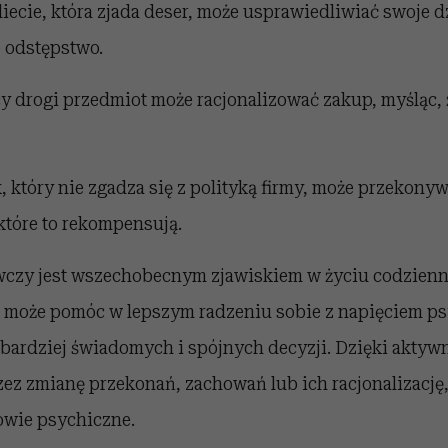
ecie, która zjada deser, może usprawiedliwiać swoje d
e odstępstwo.
 drogi przedmiot może racjonalizować zakup, myśląc, ż
 który nie zgadza się z polityką firmy, może przekonyw
 które to rekompensują.
czy jest wszechobecnym zjawiskiem w życiu codzienn
może pomóc w lepszym radzeniu sobie z napięciem p
ardziej świadomych i spójnych decyzji. Dzięki aktywn
zez zmianę przekonań,
zachowań
lub ich racjonalizacj
rowie psychiczne.