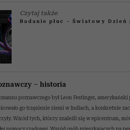
Czytaj także
Badanie płuc – Światowy Dzień 
znawczy – historia
sonansu poznawczego był Leon Festinger, amerykański
irowało go trzęsienie ziemi w Indiach, a konkretnie z
zyły. Wśród tych, którzy znaleźli się w epicentrum, mó
łej pomocy rządowej. Wsród osób mieszkających na per