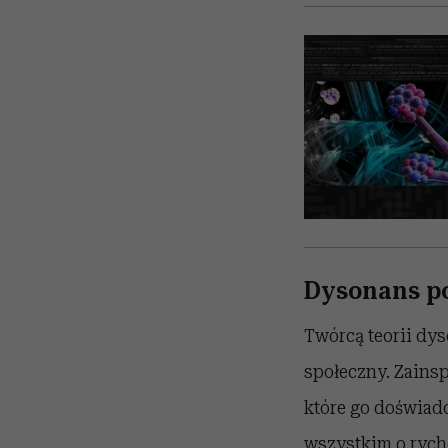
Dysonans po
Twórcą teorii dy
społeczny. Zainsp
które go doświadc
wszystkim o rych