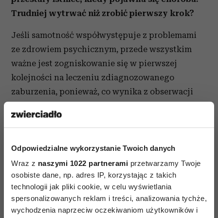
Trudniej wytrwać niż zrobić pierwszy krok?
Jeśli samotność współwystępuje z problemami
ze zdrowiem psychicznym, przede wszystkim
ważne jest zogniskowanie się w pierwszej
kolejności na leczeniu zdiagnozowanego
zaburzenia, ponieważ, co wynika z obserwacji
klinicznych, poziom samotności u pacjentów
zmniejsza się wraz z leczeniem.
Odpowiedzialne wykorzystanie Twoich danych
Jeśli jednak pyta pani o to,
Wraz z
naszymi 1022 partnerami
przetwarzamy Twoje
osobiste dane, np. adres IP, korzystając z takich
który etap przełamywania
technologii jak pliki cookie, w celu wyświetlania
izolacji jest najtrudniejszy, to
spersonalizowanych reklam i treści, analizowania tychże,
wychodzenia naprzeciw oczekiwaniom użytkowników i
badania jakościowe pokazują,