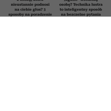
nieustannie podnosi
osobę? Technika lustra
na ciebie głos? 3
to inteligentny sposób
sposoby na poradzenie
na bezczelne pytania
sobie z „krzykaczem”
Jak zatrzymać myśli
Nie zmieniasz zdjęcia
depresyjne, zanim
profilowego od lat?
rozwinie się choroba?
Psycholog tłumaczy, co
Psycholog tłumaczy,
to oznacza
jak działa autokorekta
myślenia