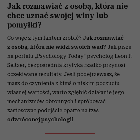
korzystasz z naszej witryny, udostępniamy partnerom
Jak rozmawiać z osobą, która nie
społecznościowym, reklamowym i analitycznym.
chce uznać swojej winy lub
Partnerzy mogą połączyć te informacje z innymi danymi
pomyłki?
otrzymanymi od Ciebie lub uzyskanymi podczas
korzystania z ich usług.
Co więc z tym fantem zrobić?
Jak rozmawiać
z osobą, która nie widzi swoich wad?
Jak pisze
na portalu „Psychology Today” psycholog Leon F.
Seltzer, bezpośrednia krytyka rzadko przynosi
oczekiwane rezultaty. Jeśli podejrzewasz, że
masz do czynienia z kimś o niskim poczuciu
własnej wartości, warto zgłębić działanie jego
mechanizmów obronnych i spróbować
zastosować podejście oparte na tzw.
odwróconej psychologi
i.