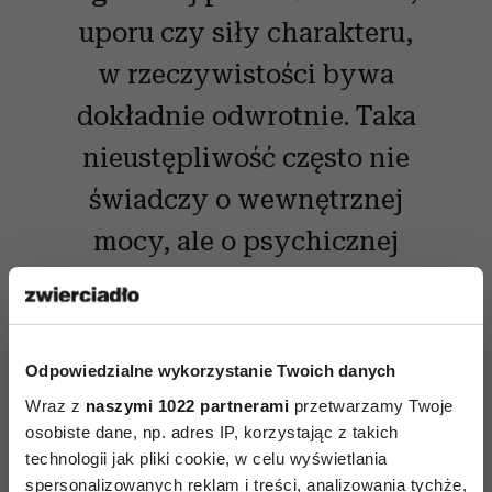
uporu czy siły charakteru,
w rzeczywistości bywa
dokładnie odwrotnie. Taka
nieustępliwość często nie
świadczy o wewnętrznej
mocy, ale o psychicznej
kruchości i lęku.
Odpowiedzialne wykorzystanie Twoich danych
Czytaj także
Wraz z
naszymi 1022 partnerami
przetwarzamy Twoje
osobiste dane, np. adres IP, korzystając z takich
technologii jak pliki cookie, w celu wyświetlania
spersonalizowanych reklam i treści, analizowania tychże,