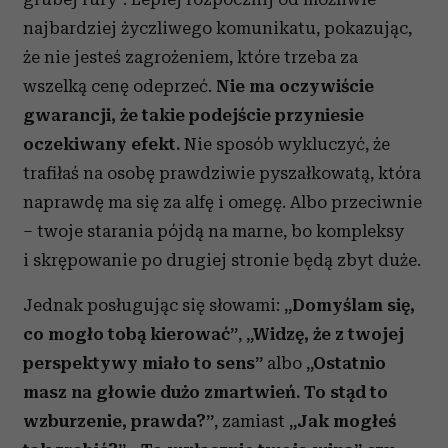
najbardziej życzliwego komunikatu, pokazując,
że nie jesteś zagrożeniem, które trzeba za
wszelką cenę odeprzeć.
Nie ma oczywiście
gwarancji, że takie podejście przyniesie
oczekiwany efekt.
Nie sposób wykluczyć, że
trafiłaś na osobę prawdziwie pyszałkowatą, która
naprawdę ma się za alfę i omegę. Albo przeciwnie
– twoje starania pójdą na marne, bo kompleksy
i skrępowanie po drugiej stronie będą zbyt duże.
Jednak posługując się słowami:
„Domyślam się,
co mogło tobą kierować”
,
„Widzę, że z twojej
perspektywy miało to sens”
albo
„Ostatnio
masz na głowie dużo zmartwień. To stąd to
wzburzenie, prawda?”
, zamiast
„Jak mogłeś