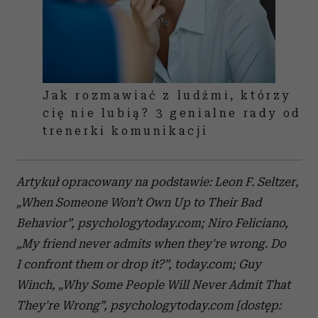
Jak rozmawiać z ludźmi, którzy
cię nie lubią? 3 genialne rady od
trenerki komunikacji
Artykuł opracowany na podstawie: Leon F. Seltzer,
„When Someone Won’t Own Up to Their Bad
Behavior”, psychologytoday.com;
Niro Feliciano,
„My friend never admits when they're wrong. Do
I confront them or drop it?”, today.com; Guy
Winch, „Why Some People Will Never Admit That
They're Wrong”, psychologytoday.com
[dostęp: