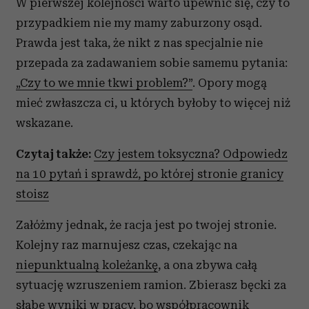
W pierwszej kolejności warto upewnić się, czy to
przypadkiem nie my mamy zaburzony osąd.
Prawda jest taka, że nikt z nas specjalnie nie
przepada za zadawaniem sobie samemu pytania:
„Czy to we mnie tkwi problem?”
. Opory mogą
mieć zwłaszcza ci, u których byłoby to więcej niż
wskazane.
Czytaj także:
Czy jestem toksyczna? Odpowiedz
na 10 pytań i sprawdź, po której stronie granicy
stoisz
Załóżmy jednak, że racja jest po twojej stronie.
Kolejny raz marnujesz czas, czekając na
niepunktualną koleżankę
, a ona zbywa całą
sytuację wzruszeniem ramion. Zbierasz bęcki za
słabe wyniki w pracy, bo współpracownik