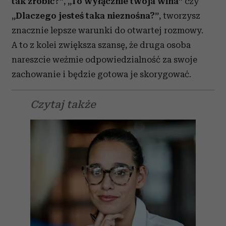
tak zrobić?”
,
„To wyłącznie twoja wina”
czy
„Dlaczego jesteś taka nieznośna?”
, tworzysz
znacznie lepsze warunki do otwartej rozmowy.
A to z kolei zwiększa szansę, że druga osoba
nareszcie weźmie odpowiedzialność za swoje
zachowanie i będzie gotowa je skorygować.
Czytaj także