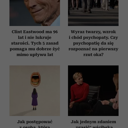
Clint Eastwood ma 96
Wyraz twarzy, wzrok
lat i nie lukruje
i chód psychopaty. Czy
starości. Tych 5 zasad
psychopatię da się
pomaga mu dobrze żyć
rozpoznać na pierwszy
mimo upływu lat
rzut oka?
Jak postępować
Jak jednym zdaniem
z osobą, która
„zgasić” wścibską