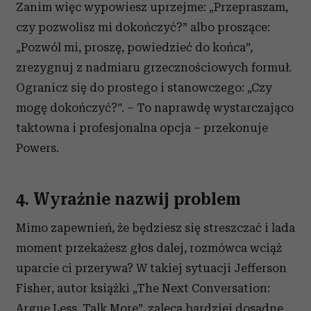
Zanim więc wypowiesz uprzejme: „Przepraszam,
korzystasz z naszej witryny, udostępniamy partnerom
społecznościowym, reklamowym i analitycznym.
czy pozwolisz mi dokończyć?” albo proszące:
Partnerzy mogą połączyć te informacje z innymi danymi
„Pozwól mi, proszę, powiedzieć do końca”,
otrzymanymi od Ciebie lub uzyskanymi podczas
zrezygnuj z nadmiaru grzecznościowych formuł.
korzystania z ich usług.
Ogranicz się do prostego i stanowczego: „Czy
mogę dokończyć?”. – To naprawdę wystarczająco
taktowna i profesjonalna opcja – przekonuje
Powers.
4. Wyraźnie nazwij problem
Mimo zapewnień, że będziesz się streszczać i lada
moment przekażesz głos dalej, rozmówca wciąż
uparcie ci przerywa? W takiej sytuacji Jefferson
Fisher, autor książki „The Next Conversation:
Argue Less, Talk More”, zaleca bardziej dosadne