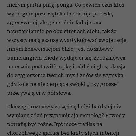
niczym partia ping-ponga. Co pewien czas ktoś
wybiegnie poza wątek albo odbije piłeczkę
agresywniej, ale generalnie ląduje ona
naprzemiennie po obu stronach stołu, tak że
wszyscy mają szansę wyartykułować swoje racje.
Innym konwersacjom bliżej jest do zabawy
bumerangiem. Kiedy wydaje ci się, że rozmówca
nareszcie postawił kropkę i oddał ci głos, okazja
do wygłoszenia twoich myśli znów się wymyka,
gdy kolejne niecierpiące zwłoki „trzy grosze”
przerywają ci w pół słowa.
Dlaczego rozmowy z częścią ludzi bardziej niż
wymianę zdań przypominają monolog? Powody
potrafią być różne. Być może trafiłaś na
chorobliwego gadułę bez krzty złych intencji