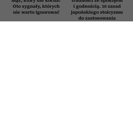
mąż, który nie kocha?
trudności ze spokojem
Oto sygnały, których
i godnością. 10 zasad
nie warto ignorować
japońskiego stoicyzmu
do zastosowania
w praktyce
Jak zatrzymać myśli
Jak postępować
depresyjne, zanim
z osobą, która
rozwinie się choroba?
nieustannie podnosi
Psycholog tłumaczy,
na ciebie głos? 3
jak działa autokorekta
sposoby na poradzenie
myślenia
sobie z „krzykaczem”