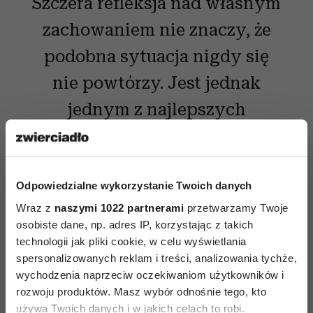
Szczera refleksja nad własnym
zachowaniem nie znaczy, że
podobna sytuacja nigdy się
nie powtórzy. Jest jednak
jednym z najlepszych
sygnałów, że druga szansa ma
szansę stać się początkiem
zmiany, a nie jedynie
Odpowiedzialne wykorzystanie Twoich danych
Wraz z
naszymi 1022 partnerami
przetwarzamy Twoje
zaproszeniem do powtórzenia
osobiste dane, np. adres IP, korzystając z takich
tego samego scenariusza.
technologii jak pliki cookie, w celu wyświetlania
spersonalizowanych reklam i treści, analizowania tychże,
wychodzenia naprzeciw oczekiwaniom użytkowników i
rozwoju produktów. Masz wybór odnośnie tego, kto
Czytaj także:
Jak rozpoznać osobę, która jest
używa Twoich danych i w jakich celach to robi.