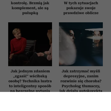
kontrolę. Brzmią jak
W tych sytuacjach
komplement, ale są
pokazuje swoje
pułapką
prawdziwe oblicze
Jak jednym zdaniem
Jak zatrzymać myśli
„zgasić” wścibską
depresyjne, zanim
osobę? Technika lustra
rozwinie się choroba?
to inteligentny sposób
Psycholog tłumaczy,
na bezczelne pytania
jak działa autokorekta
myślenia