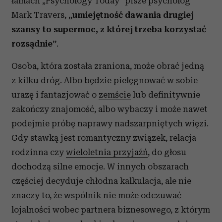
łamach „Psychology Today” pisze psycholog
Mark Travers,
„umiejętność dawania drugiej
szansy to supermoc, z której trzeba korzystać
rozsądnie”
.
Osoba, która została zraniona, może obrać jedną
z kilku dróg. Albo będzie pielęgnować w sobie
urazę i fantazjować o
zemście
lub definitywnie
zakończy znajomość, albo wybaczy i może nawet
podejmie próbę naprawy nadszarpniętych więzi.
Gdy stawką jest romantyczny związek, relacja
rodzinna czy
wieloletnia przyjaźń
, do głosu
dochodzą silne emocje. W innych obszarach
częściej decyduje chłodna kalkulacja, ale nie
znaczy to, że wspólnik nie może odczuwać
lojalności wobec partnera biznesowego, z którym