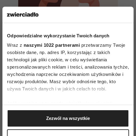
Odpowiedzialne wykorzystanie Twoich danych
Wraz z
naszymi 1022 partnerami
przetwarzamy Twoje
osobiste dane, np. adres IP, korzystając z takich
technologii jak pliki cookie, w celu wyświetlania
spersonalizowanych reklam i treści, analizowania tychże,
Jak wzorce rodzinne wpływają
wychodzenia naprzeciw oczekiwaniom użytkowników i
na nasz związek?
rozwoju produktów. Masz wybór odnośnie tego, kto
używa Twoich danych i w jakich celach to robi.
Niestety, zwykle lampki ostrzegawcze się nam
Jeśli wyrazisz na to zgodę, chcielibyśmy również:
nie zapalają.
Po to rozmawiasz ze mną, żeby się
Gromadzić dane dotyczące Twojej lokalizacji
nam zapalały. Na warsztaty przychodzą osoby,
Zezwól na wszystkie
geograficznej z dokładnością nawet do kilku metrów
które chcą zyskać świadomość tego, co dzieje się
Identyfikować Twoje urządzenie, aktywnie
w ich życiu. Wiedzą już, że sobie z czymś nie
analizując charakteryzującego je zbiory danych