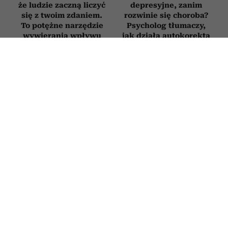
że ludzie zaczną liczyć
depresyjne, zanim
się z twoim zdaniem.
rozwinie się choroba?
To potężne narzędzie
Psycholog tłumaczy,
wywierania wpływu
jak działa autokorekta
myślenia
RELACJE
Szczęśliwe pary po pięćdziesiątce nie
kłócą się rzadziej niż inne.
Psychologowie zdradzają, co
naprawdę je wyróżnia
4 SIERPNIA 2026
PATRYCJA KLIKOWSKA