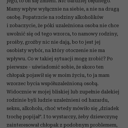
jego, to on się zmieni. Nic bardziej błędnego.
Mamy wpływ wyłącznie na siebie, a nie na drugą
osobę. Popatrzcie na rodziny alkoholików
i zobaczycie, że póki uzależniona osoba nie chce
uwolnić się od tego wzorca, to namowy rodziny,
prośby, groźby nic nie dają, bo to jest jej
osobisty wybór, na który otoczenie nie ma
wpływu. Co w takiej sytuacji mogę zrobić? Po
pierwsze - uświadomić sobie, że skoro ten
chłopak pojawił się w moim życiu, to ja mam
wzorzec bycia współuzależnioną osobą.
Widocznie w mojej bliskiej lub zupełnie dalekiej
rodzinie byli ludzie uzależnieni od hazardu,
seksu, alkoholu, choć wtedy mówiło się „dziadek
trochę popijał”. I to wystarczy, żeby dziewczynę
zainteresował chłopak z podobnym problemem,