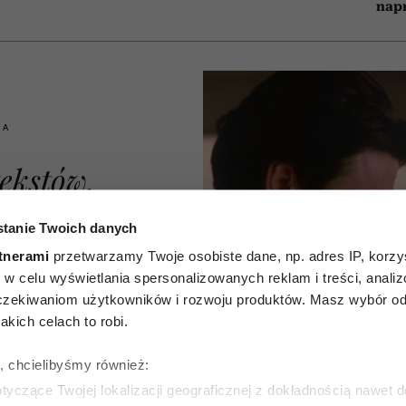
nap
IA
ekstów,
żywają
tanie Twoich danych
y, żeby
tnerami
przetwarzamy Twoje osobiste dane, np. adres IP, korzys
ie, w celu wyświetlania spersonalizowanych reklam i treści, anali
 tobą
zekiwaniom użytkowników i rozwoju produktów. Masz wybór odn
kich celach to robi.
zmią jak
ę, chcielibyśmy również:
 ale są
yczące Twojej lokalizacji geograficznej z dokładnością nawet d