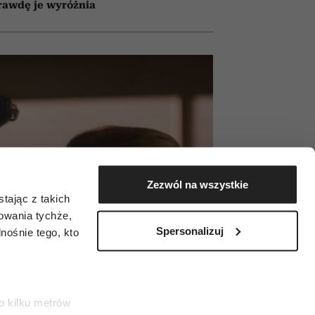
rawdę je wyróżnia
Zezwól na wszystkie
tając z takich
zowania tychże,
Spersonalizuj
ośnie tego, kto
o kilku metrów