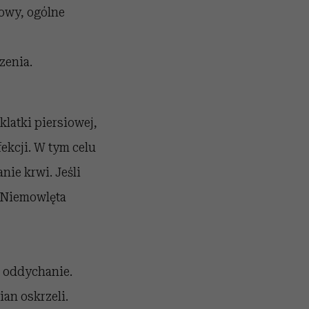
łowy, ogólne
zenia.
klatki piersiowej,
ekcji. W tym celu
ie krwi. Jeśli
. Niemowlęta
u oddychanie.
an oskrzeli.