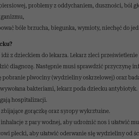
 piersiowej, problemy z oddychaniem, duszności, ból g
rganizmu,
wać bóle brzucha, biegunka, wymioty, niechęć do jed
cku?
idź z dzieckiem do lekarza. Lekarz zleci prześwietlenie 
zić diagnozę. Następnie musi sprawdzić przyczynę inf
 pobranie plwociny (wydzieliny oskrzelowej) oraz badan
 wywołana bakteriami, lekarz poda dziecku antybiotyk
ają hospitalizacji.
 zbijające gorączkę oraz syropy wykrztuśne.
inhalacje z pary wodnej, aby udrożnić nos i ułatwić m
owi plecki, aby ułatwić oderwanie się wydzieliny od ści