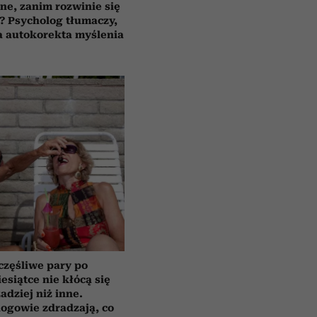
ne, zanim rozwinie się
? Psycholog tłumaczy,
ła autokorekta myślenia
częśliwe pary po
esiątce nie kłócą się
zadziej niż inne.
ogowie zdradzają, co