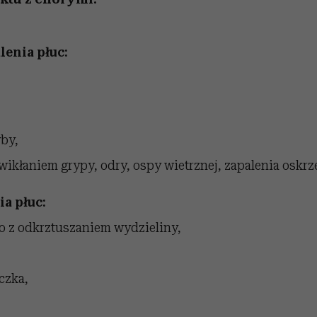
enia płuc:
yby,
ikłaniem grypy, odry, ospy wietrznej, zapalenia oskrze
a płuc:
to z odkrztuszaniem wydzieliny,
czka,