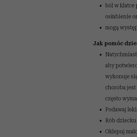
ból w klatce
osłabienie o
mogą występo
Jak pomóc dzie
Natychmiast 
aby potwierd
wykonuje się
choroba jest
często wymag
Podawaj leki
Rób dziecku 
Oklepuj malc