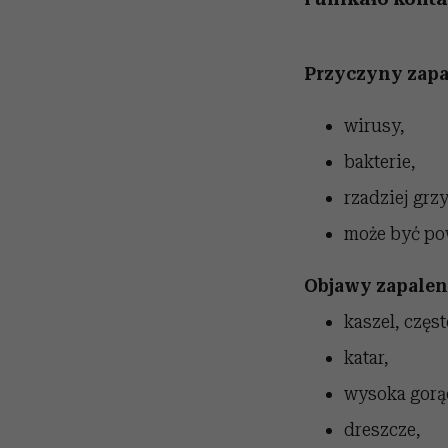
Przyczyny zapal
wirusy,
bakterie,
rzadziej grz
może być pow
Objawy zapaleni
kaszel, częs
katar,
wysoka gorą
dreszcze,