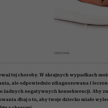
 5,
Miller s. 5, odc. 6]
humoru historii
skutki dla związku 
Raport Lyst ujaw
najbardziej pożąd
partnerki
ubrania i marki se
123rf.com
ceważ tej choroby. W skrajnych wypadkach m
ania, ale odpowiednio zdiagnozowana i leczona
do żadnych negatywnych konsekwencji. Aby z
wania dbaj o to, aby twoje dziecko miało wyl
aktu z chorymi.