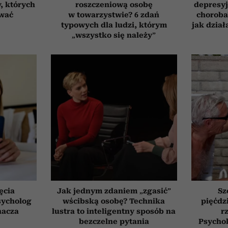
, których
roszczeniową osobę
depresyj
ować
w towarzystwie? 6 zdań
choroba
typowych dla ludzi, którym
jak dzia
„wszystko się należy”
ęcia
Jak jednym zdaniem „zgasić”
Sz
sycholog
wścibską osobę? Technika
pięćdzi
nacza
lustra to inteligentny sposób na
r
bezczelne pytania
Psychol