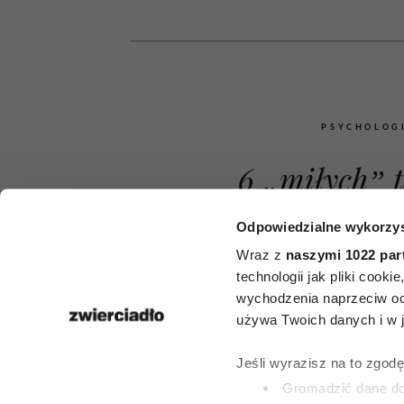
PSYCHOLOG
6 „miłych” t
których u
Odpowiedzialne wykorzys
manipulatorz
Wraz z
naszymi 1022 par
technologii jak pliki cook
zdobyć nad
wychodzenia naprzeciw oc
używa Twoich danych i w ja
kontrolę. Br
Jeśli wyrazisz na to zgod
komplement,
Gromadzić dane dot