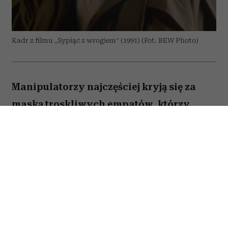
Kadr z filmu „Sypiąc z wrogiem” (1991) (Fot. BEW Photo)
Manipulatorzy najczęściej kryją się za
maską troskliwych empatów, którzy
pragną wyłącznie naszego dobra. Właśnie
to sprawia, że są tak niebezpieczni – bo
im bardziej wydają się serdeczni i
wspierający, tym trudniej zauważyć, że za
ich słowami kryje się próba przejęcia
kontroli. Wytrawny manipulator potrafi
zamienić komplement, radę czy wyraz