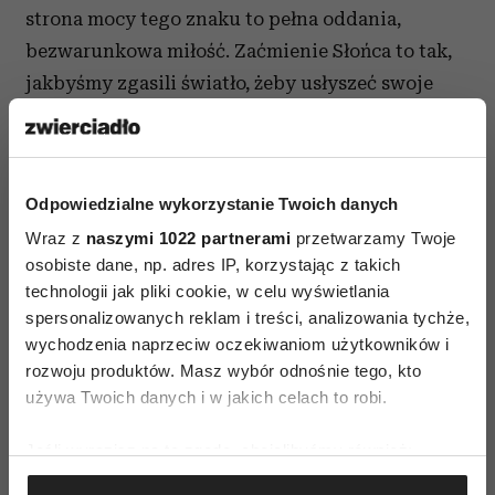
strona mocy tego znaku to pełna oddania,
bezwarunkowa miłość. Zaćmienie Słońca to tak,
jakbyśmy zgasili światło, żeby usłyszeć swoje
uczucia, poczuć swoją autentyczność, poznać
siebie prawdziwą. Po zapaleniu światła
zaczynamy nowe i własne.
Odpowiedzialne wykorzystanie Twoich danych
Wraz z
naszymi 1022 partnerami
przetwarzamy Twoje
Czytaj także
osobiste dane, np. adres IP, korzystając z takich
technologii jak pliki cookie, w celu wyświetlania
spersonalizowanych reklam i treści, analizowania tychże,
wychodzenia naprzeciw oczekiwaniom użytkowników i
rozwoju produktów. Masz wybór odnośnie tego, kto
używa Twoich danych i w jakich celach to robi.
Jeśli wyrazisz na to zgodę, chcielibyśmy również:
Gromadzić dane dotyczące Twojej lokalizacji