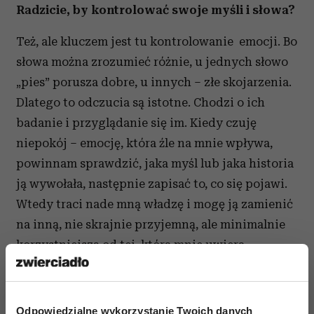
Radzicie, by kontrolować swoje myśli i słowa?
Też, ale kluczem jest tu kontrolowanie emocji. Bo
słowa można zrozumieć różnie, u jednych słowo
„pies” porusza dobre, u innych – złe skojarzenia.
Dlatego to odczucia są istotne. Chodzi o ich
badanie i przyglądanie się im. Kiedy czuję
niepokój – emocję, która źle na mnie wpływa,
powinnam sprawdzić, jaka myśl lub jaka historia
ją wywołała, następnie zapisać to, co się pojawi.
Wtedy traci nade mną władzę i mogę ją zamienić
na inną, nie skrajnie przyjemną, ale minimalnie
korzystniejszą od tej, która mnie uwiera.
To ja postanawiam od dziś zmienić swoje życie
i przestać narzekać. Od czego zacząć?
Odpowiedzialne wykorzystanie Twoich danych