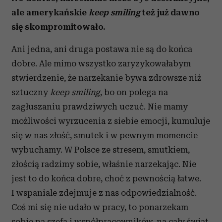
ale amerykańskie
keep smiling
też już dawno
się skompromitowało.
Ani jedna, ani druga postawa nie są do końca
dobre. Ale mimo wszystko zaryzykowałabym
stwierdzenie, że narzekanie bywa zdrowsze niż
sztuczny
keep smiling
, bo on polega na
zagłuszaniu prawdziwych uczuć. Nie mamy
możliwości wyrzucenia z siebie emocji, kumuluje
się w nas złość, smutek i w pewnym momencie
wybuchamy. W Polsce ze stresem, smutkiem,
złością radzimy sobie, właśnie narzekając. Nie
jest to do końca dobre, choć z pewnością łatwe.
I wspaniale zdejmuje z nas odpowiedzialność.
Coś mi się nie udało w pracy, to ponarzekam
sobie na szefa i współpracowników, na cały świat