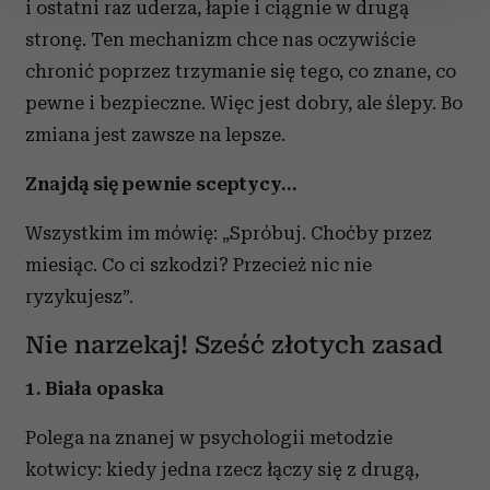
i ostatni raz uderza, łapie i ciągnie w drugą
stronę. Ten mechanizm chce nas oczywiście
Wykorzystujemy pliki cookie do spersonalizowania treści
chronić poprzez trzymanie się tego, co znane, co
i reklam, aby oferować funkcje społecznościowe i
analizować ruch w naszej witrynie. Informacje o tym, jak
pewne i bezpieczne. Więc jest dobry, ale ślepy. Bo
korzystasz z naszej witryny, udostępniamy partnerom
zmiana jest zawsze na lepsze.
społecznościowym, reklamowym i analitycznym.
Partnerzy mogą połączyć te informacje z innymi danymi
Znajdą się pewnie sceptycy…
otrzymanymi od Ciebie lub uzyskanymi podczas
korzystania z ich usług.
Wszystkim im mówię: „Spróbuj. Choćby przez
miesiąc. Co ci szkodzi? Przecież nic nie
ryzykujesz”.
Nie narzekaj! Sześć złotych zasad
1. Biała opaska
Polega na znanej w psychologii metodzie
kotwicy: kiedy jedna rzecz łączy się z drugą,