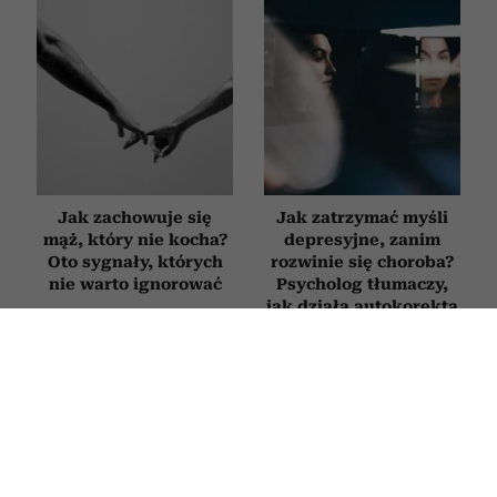
Jak zachowuje się
Jak zatrzymać myśli
mąż, który nie kocha?
depresyjne, zanim
Oto sygnały, których
rozwinie się choroba?
nie warto ignorować
Psycholog tłumaczy,
jak działa autokorekta
myślenia
PSYCHOLOGIA
4 słowa, które sprawią, że ludzie