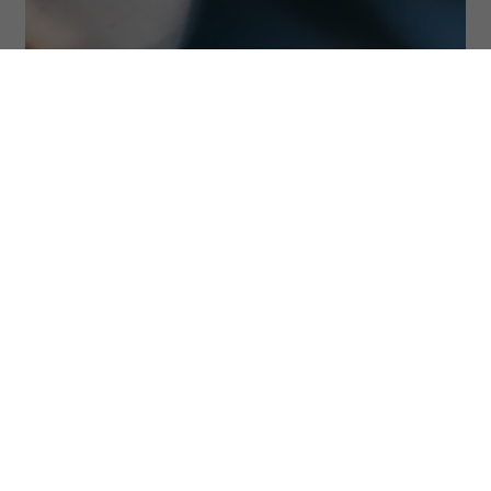
Fot. Maria Korniejewa via Getty Images
ODSŁUCHAJ ARTYKUŁ
00:00
23:22
Kiedy w naszym umyśle pojawiają się
dysfunkcjonalne przekonania, wzorce
poznawcze, schematy oraz negatywne