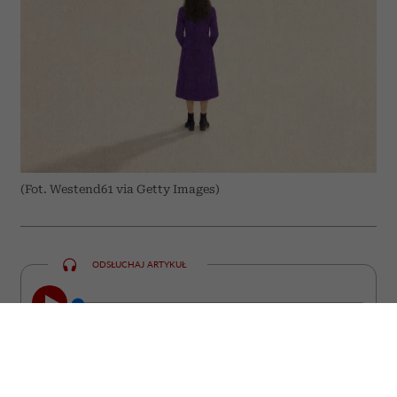
(Fot. Westend61 via Getty Images)
ODSŁUCHAJ ARTYKUŁ
00:00
05:42