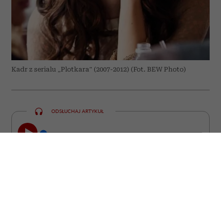
Kadr z serialu „Plotkara” (2007-2012) (Fot. BEW Photo)
ODSŁUCHAJ ARTYKUŁ
00:00
07:14
Roszczeniowość – niektórzy twierdzą, że
to plaga naszych czasów. Roszczeniowi