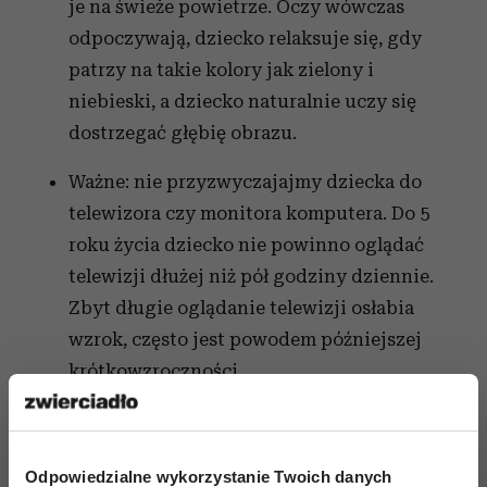
je na świeże powietrze. Oczy wówczas
odpoczywają, dziecko relaksuje się, gdy
patrzy na takie kolory jak zielony i
niebieski, a dziecko naturalnie uczy się
dostrzegać głębię obrazu.
Ważne: nie przyzwyczajajmy dziecka do
telewizora czy monitora komputera. Do 5
roku życia dziecko nie powinno oglądać
telewizji dłużej niż pół godziny dziennie.
Zbyt długie oglądanie telewizji osłabia
wzrok, często jest powodem późniejszej
krótkowzroczności.
Odpowiedzialne wykorzystanie Twoich danych