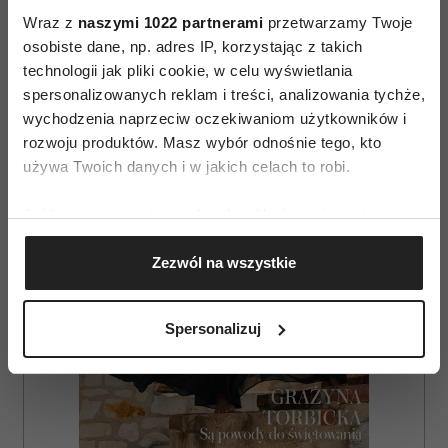
Wraz z
naszymi 1022 partnerami
przetwarzamy Twoje
osobiste dane, np. adres IP, korzystając z takich
AUTOPROMOCJA
technologii jak pliki cookie, w celu wyświetlania
spersonalizowanych reklam i treści, analizowania tychże,
wychodzenia naprzeciw oczekiwaniom użytkowników i
rozwoju produktów. Masz wybór odnośnie tego, kto
używa Twoich danych i w jakich celach to robi.
Jeśli wyrazisz na to zgodę, chcielibyśmy również:
Gromadzić dane dotyczące Twojej lokalizacji
Zezwól na wszystkie
geograficznej z dokładnością nawet do kilku metrów
Identyfikować Twoje urządzenie, aktywnie
analizując charakteryzującego je zbiory danych
Spersonalizuj
(fingerprinting, czyli wirtualny odcisk palca)
Dowiedz się więcej odnośnie tego, jak Twoje osobiste
dane są przetwarzane oraz ustaw własne preferencje w
sekcji szczegółów
. W Deklaracji plików cookie możesz
zmienić lub wycofać swoją zgodę w dowolnej chwili.