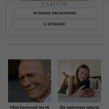
ZAMÓW
Wykorzystujemy pliki cookie do spersonalizowania treści
WYDANIE DRUKOWANE
i reklam, aby oferować funkcje społecznościowe i
analizować ruch w naszej witrynie. Informacje o tym, jak
E-WYDANIE
korzystasz z naszej witryny, udostępniamy partnerom
społecznościowym, reklamowym i analitycznym.
Partnerzy mogą połączyć te informacje z innymi danymi
otrzymanymi od Ciebie lub uzyskanymi podczas
korzystania z ich usług.
Clint Eastwood ma 96
Nie zmieniasz zdjęcia