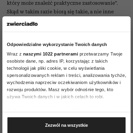
który może znaleźć praktyczne zastosowanie”.
Skąd w takim razie biorą się takie, a nie inne
wzorce? Otóż tworzą się przez wykorzystanie
połączeń istniejących w ludzkim mózgu.
Około czterdzieści dni po zapłodnieniu komórki
Odpowiedzialne wykorzystanie Twoich danych
jajowej powstają pierwsze nerwowe komórki
Wraz z
naszymi 1022 partnerami
przetwarzamy Twoje
macierzyste. Następnie przekształcają się w
osobiste dane, np. adres IP, korzystając z takich
dojrzałe komórki nerwowe, nazywane
technologii jak pliki cookie, w celu wyświetlania
neuronami. Sto dwadzieścia dni później
spersonalizowanych reklam i treści, analizowania tychże,
neuronów jest już około 40 miliardów. Łączą się,
wychodzenia naprzeciw oczekiwaniom użytkowników i
wysuwając wypustki, zwane aksonami. Gdy
rozwoju produktów. Masz wybór odnośnie tego, kto
używa Twoich danych i w jakich celach to robi.
połączenie zostanie zawiązane, powstaje
synapsa. Przez pierwsze trzy lata życia człowieka
Jeśli wyrazisz na to zgodę, chcielibyśmy również:
każdy z 40 mld neuronów może mieć po
Gromadzić dane dotyczące Twojej lokalizacji
piętnaście tysięcy połączeń synaptycznych z
Zezwól na wszystkie
geograficznej z dokładnością nawet do kilku metrów
pozostałymi neuronami. Zachodzi zjawisko