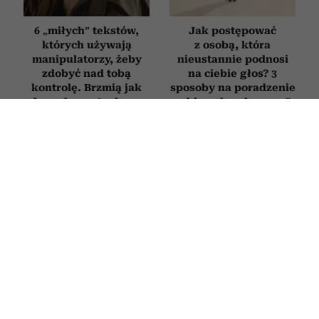
6 „miłych” tekstów,
Jak postępować
których używają
z osobą, która
manipulatorzy, żeby
nieustannie podnosi
zdobyć nad tobą
na ciebie głos? 3
kontrolę. Brzmią jak
sposoby na poradzenie
komplement, ale są
sobie z „krzykaczem”
pułapką
Ludzie, którzy mówią
Jak zatrzymać myśli
te 5 zdań, często
depresyjne, zanim
odbierają innym
rozwinie się choroba?