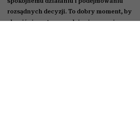
spokojnemu działaniu i podejmowaniu
rozsądnych decyzji. To dobry moment, by
skupić się na tym, co daje ci poczucie
stabilności i bezpieczeństwa. Choć wokół
może dziać się wiele, największe korzyści
przyniesie konsekwencja i cierpliwość.
Sprawdź, co gwiazdy przygotowały dla
Byka na okres od 27 lipca do 2 sierpnia
2026 roku.
Spis treści:
Horoskop tygodniowy 27 lipca–2 sierpnia
2026 – Byk