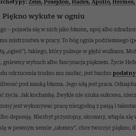
archetypy:
Zeus,
Posejdon,
Hades,
Apollo,
Hermes,
 Piękno wykute w ogniu
 go – pojawia się w nich jako błazen, upój albo zdradzo
u mistrzostwa w pracy. To bóg ognia podziemnego (po
tą „ogień”), takiego, który pulsuje w głębi wulkanu. Mo
r
, gniewny wybuch albo fascynacja pięknem. Życie Hefa
du odrzucenia trudno mu zaufać, jest bardzo
podatny
liwość pod maską błazna. Jego siłą jest praca. Odnajduj
reść życia. Jak kochankę. Zwykle nie szuka sukcesu, nier
zony jest wykonywać pracę niezgodną z pasją i talent
 albo depresję. Niezbyt przystojny, skromny, wtapia się 
e się w pewnym sensie „ułomny”, chce tworzyć piękno, d