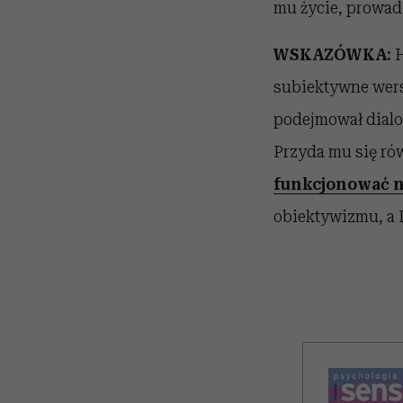
mu życie, prowadz
WSKAZÓWKA:
H
subiektywne wersj
podejmował dialog
Przyda mu się ró
funkcjonować n
obiektywizmu, a 