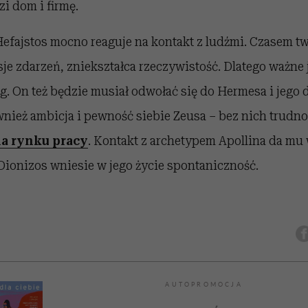
i dom i firmę.
efajstos mocno reaguje na kontakt z ludźmi. Czasem t
e zdarzeń, zniekształca rzeczywistość. Dlatego ważne j
. On też będzie musiał odwołać się do Hermesa i jego 
wnież ambicja i pewność siebie Zeusa – bez nich trudn
a rynku pracy
. Kontakt z archetypem Apollina da mu 
Dionizos wniesie w jego życie spontaniczność.
AUTOPROMOCJA