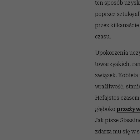
ten sposób uzysk
poprzez sztukę al
przez kilkanaście
czasu.
Upokorzenia uczy
towarzyskich, ra
związek. Kobieta 
wrażliwość, stani
Hefajstos czasem
głęboko
przeżyw
Jak pisze Stassino
zdarza mu się w s