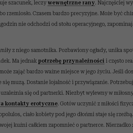
uje szacunek, leczy
wewnętrzne rany
. Najczęściej w
bo rzemiosło. Czasem bardzo precyzyjne. Może być chi
 godzin nie odchodzi od stołu operacyjnego, zapominaj
niły z niego samotnika. Pozbawiony ogłady, unika spo
ndek. Ma jednak
potrzebę przynależności
i często rea
może zająć bardzo ważne miejsce w jego życiu. Jeśli dos
e się muzą. Dostanie lojalność i przywiązanie. Potrzebu
 uzależnia się od partnerki. Niezbyt wylewny w miłos
a kontakty erotyczne
. Gotów uczynić z miłości fizycz
polulos, ciało kobiety pod jego dłońmi staje się rzeźbą.
wojej kuźni całkiem zapomnieć o partnerce. Nierzadko 