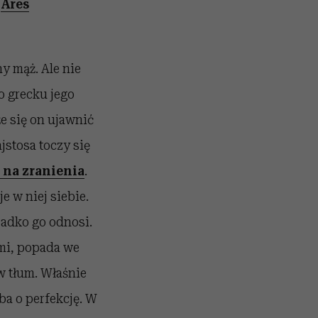
Ares
ny mąż. Ale nie
 grecku jego
że się on ujawnić
jstosa toczy się
 na zranienia
.
e w niej siebie.
zadko go odnosi.
ami, popada we
w tłum. Właśnie
ba o perfekcję. W