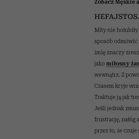
Zobacz Męskie 
HEFAJSTOS.
Mity nie hołubiły
sposób odmówić m
imię znaczy zresz
jako
miłosny ża
wewnątrz. Z powo
Czasem kryje wraż
Traktuje ją jak t
Jeśli jednak zmus
frustrację, nałóg
przez to, że czuj