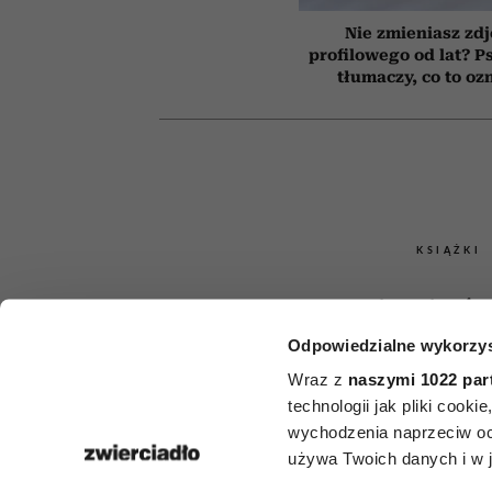
Nie zmieniasz zdj
profilowego od lat? P
tłumaczy, co to oz
KSIĄŻKI
Książki, któr
Odpowiedzialne wykorzys
przeczytać
Wraz z
naszymi 1022 par
śmiercią. 5 t
technologii jak pliki cook
wychodzenia naprzeciw oc
zestawie
używa Twoich danych i w ja