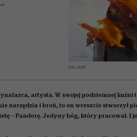
 5,
osób, które biorą na siebie za
powinien znać odpowiedź
Wiemy, gdzie go kupić
Miller s. 5, odc. 6]
sezon jesień–zima 2
mężczyzna jest mn
ENT
dużo
reaktywny”
fot.123rf
ynalazca, artysta. W swojej podziemnej kuźni 
ie narzędzia i broń, to on wreszcie stworzył p
ietę – Pandorę. Jedyny bóg, który pracował. I j