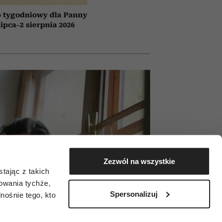
 tygodniowy dla Panny
lipca–2 sierpnia 2026
Zezwól na wszystkie
tając z takich
zowania tychże,
Spersonalizuj
ośnie tego, kto