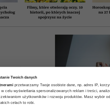
ęcia
Filmy, które otwierają oczy. 10
Horoskop
sycholog
historii, po których inaczej
na 27 
nacza
spojrzysz na życie
e trzeba
tanie Twoich danych
 przed
tnerami
przetwarzamy Twoje osobiste dane, np. adres IP, korzys
ytułów z
ie, w celu wyświetlania spersonalizowanych reklam i treści, anali
zekiwaniom użytkowników i rozwoju produktów. Masz wybór odn
nia
kich celach to robi.