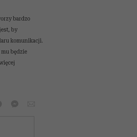
worzy bardzo
est, by
daru komunikacji.
o mu będzie
więcej