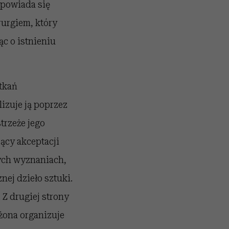
ypowiada się
rurgiem, który
ąc o istnieniu
tkań
lizuje ją poprzez
trzeże jego
jący akceptacji
nych wyznaniach,
nej dzieło sztuki.
 Z drugiej strony
żona organizuje