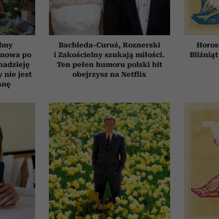
ilmy
Bachleda-Curuś, Roznerski
Horos
d nowa po
i Zakościelny szukają miłości.
Bliźniąt
 nadzieję
Ten pełen humoru polski hit
 nie jest
obejrzysz na Netflix
anę