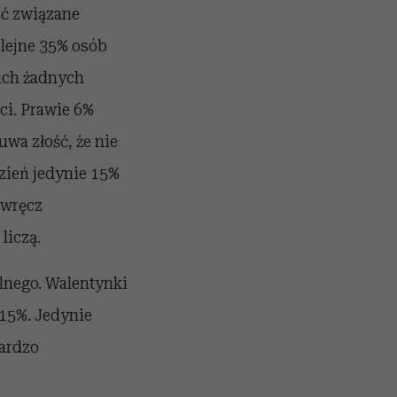
ść związane
olejne 35% osób
nich żadnych
ci. Prawie 6%
uwa złość, że nie
zień jedynie 15%
 wręcz
 liczą.
ólnego. Walentynki
 15%. Jedynie
bardzo