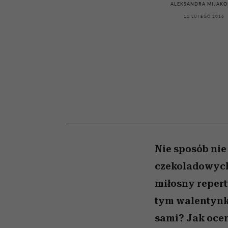
przekraczają swoje gra
powinien znać odpowi
kawę z Kasią Miller”, s.
weterynarz”
ALEKSANDRA MIJAKO
w seksie?
odc. 7]
11 LUTEGO 2016
Nie sposób nie
czekoladowych
miłosny repert
tym walentynko
sami? Jak ocen