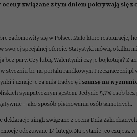
y oceny związane z tym dniem pokrywają się 
re zadomowiły się w Polsce. Mało które restauracje, hot
w swojej specjalnej ofercie. Statystyki mówią o kilku m
ją bez pary. Czy lubią Walentynki czy je bojkotują? Z an
w styczniu br. na portalu randkowym Przeznaczeni.pl w
ynki i uznaje je za miłą tradycję i
szansę na wyznanie
bliskich sympatycznym gestem. Jedynie 5,7% osób bez 
egatywnie - jako sposób piętnowania osób samotnych.
 deklaracje singli związane z oceną Dnia Zakochanych 
 emocje odczuwane 14 lutego. Na pytanie „co czujesz w