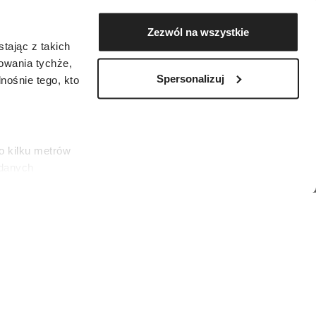
Zezwól na wszystkie
tając z takich
zowania tychże,
Spersonalizuj
ośnie tego, kto
o kilku metrów
 danych
łasne
ać swoją zgodę w
społecznościowe
um
dostępniamy
nformacje z