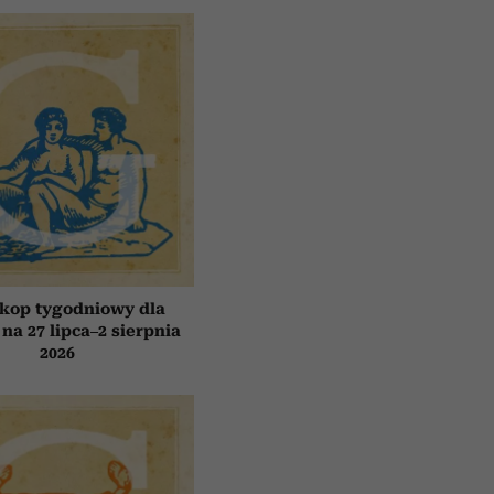
kop tygodniowy dla
 na 27 lipca–2 sierpnia
2026