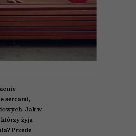
026/27
to dla nich zarwiesz noc
zupełny brak ogłady
Auschwitz
girls”
sienie
e sercami,
diowych. Jak w
którzy żyją
nia? Przede