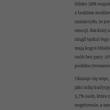
blisko 39% respo
z brakiem możliwo
zaznaczyło, że je
emocji. Bardziej 
singli tęskni teg
mają kogoś blisk
osób bez pary. 10
podekscytowanie
Okazuje się więc,
jako miłą tradycj
5,7% osób, które
negatywnie, a sm