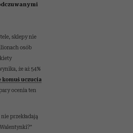
z odczuwanymi
ele, sklepy nie
ilionach osób
kiety
ynika, że aż 54%
 komuś uczucia
pary ocenia ten
nie przekładają
 Walentynki?”