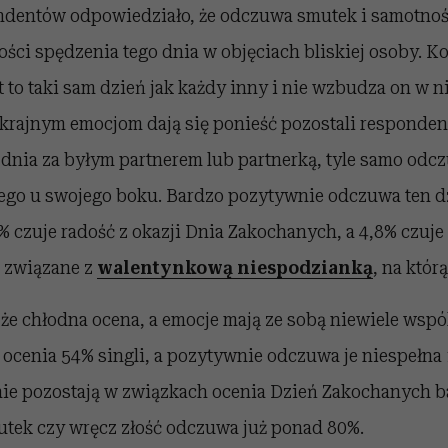
ndentów odpowiedziało, że odczuwa smutek i samotno
ści spędzenia tego dnia w objęciach bliskiej osoby. K
st to taki sam dzień jak każdy inny i nie wzbudza on w 
skrajnym emocjom dają się ponieść pozostali responden
o dnia za byłym partnerem lub partnerką, tyle samo odcz
iego u swojego boku. Bardzo pozytywnie odczuwa ten d
% czuje radość z okazji Dnia Zakochanych, a 4,8% czuje
 związane z
walentynkową niespodzianką
, na którą
 że chłodna ocena, a emocje mają ze sobą niewiele wsp
ę ocenia 54% singli, a pozytywnie odczuwa je niespełna
 nie pozostają w związkach ocenia Dzień Zakochanych 
utek czy wręcz złość odczuwa już ponad 80%.