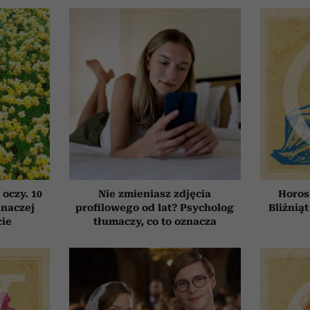
 oczy. 10
Nie zmieniasz zdjęcia
Horos
inaczej
profilowego od lat? Psycholog
Bliźniąt
cie
tłumaczy, co to oznacza