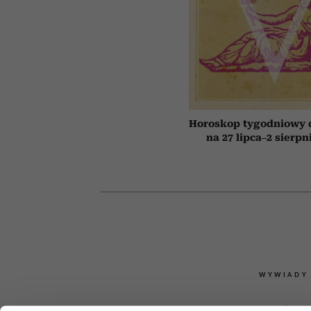
Horoskop tygodniowy 
na 27 lipca–2 sierpn
WYWIADY