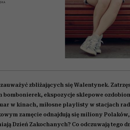
nice
edź
 5,
Wiemy, gdzie go kupić
zaskakujący faworyt
Miller s. 5, odc. 6]
sezon jesień–zima 2
SKA
 zauważyć zbliżających się Walentynek. Zatrzę
 bombonierek, ekspozycje sklepowe ozdobion
uar w kinach, miłosne playlisty w stacjach ra
wym zamęcie odnajdują się miliony Polaków, 
iają Dzień Zakochanych? Co odczuwają tego d