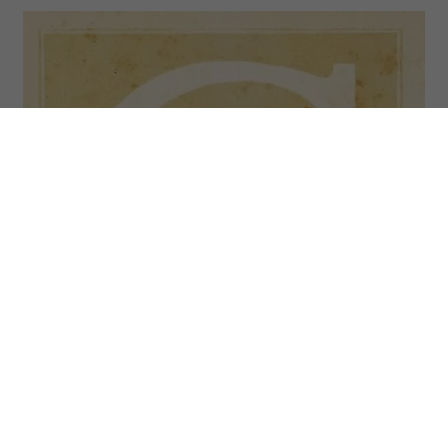
Osoby spod znaku Raka (Cancer) urodziły się w dniach 21