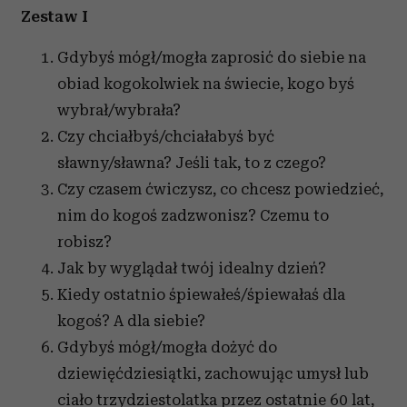
Zestaw I
Gdybyś mógł/mogła zaprosić do siebie na
obiad kogokolwiek na świecie, kogo byś
wybrał/wybrała?
Czy chciałbyś/chciałabyś być
sławny/sławna? Jeśli tak, to z czego?
Czy czasem ćwiczysz, co chcesz powiedzieć,
nim do kogoś zadzwonisz? Czemu to
robisz?
Jak by wyglądał twój idealny dzień?
Kiedy ostatnio śpiewałeś/śpiewałaś dla
kogoś? A dla siebie?
Gdybyś mógł/mogła dożyć do
dziewięćdziesiątki, zachowując umysł lub
ciało trzydziestolatka przez ostatnie 60 lat,