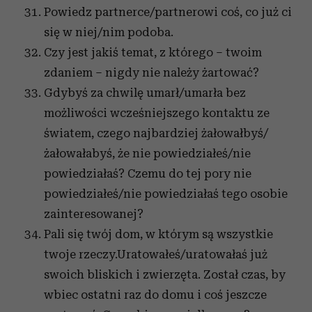
analizować ruch w naszej witrynie. Informacje o tym, jak
Powiedz partnerce/partnerowi coś, co już ci
korzystasz z naszej witryny, udostępniamy partnerom
się w niej/nim podoba.
społecznościowym, reklamowym i analitycznym.
Czy jest jakiś temat, z którego – twoim
Partnerzy mogą połączyć te informacje z innymi danymi
otrzymanymi od Ciebie lub uzyskanymi podczas
zdaniem – nigdy nie należy żartować?
korzystania z ich usług.
Gdybyś za chwilę umarł/umarła bez
możliwości wcześniejszego kontaktu ze
światem, czego najbardziej żałowałbyś/
żałowałabyś, że nie powiedziałeś/nie
powiedziałaś? Czemu do tej pory nie
powiedziałeś/nie powiedziałaś tego osobie
zainteresowanej?
Pali się twój dom, w którym są wszystkie
twoje rzeczy.Uratowałeś/uratowałaś już
swoich bliskich i zwierzęta. Został czas, by
wbiec ostatni raz do domu i coś jeszcze