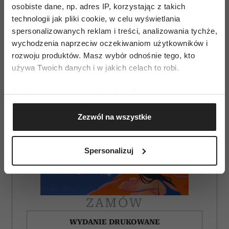
osobiste dane, np. adres IP, korzystając z takich
technologii jak pliki cookie, w celu wyświetlania
spersonalizowanych reklam i treści, analizowania tychże,
wychodzenia naprzeciw oczekiwaniom użytkowników i
rozwoju produktów. Masz wybór odnośnie tego, kto
używa Twoich danych i w jakich celach to robi.
Jeśli wyrazisz na to zgodę, chcielibyśmy również:
Gromadzić dane dotyczące Twojej lokalizacji
Zezwól na wszystkie
geograficznej z dokładnością nawet do kilku metrów
Identyfikować Twoje urządzenie, aktywnie
analizując charakteryzującego je zbiory danych
Spersonalizuj
(fingerprinting, czyli wirtualny odcisk palca)
Dowiedz się więcej odnośnie tego, jak Twoje osobiste
dane są przetwarzane oraz ustaw własne preferencje w
sekcji szczegółów
. W Deklaracji plików cookie możesz
ZAMÓW
zmienić lub wycofać swoją zgodę w dowolnej chwili.
WYDANIE DRUKOWANE