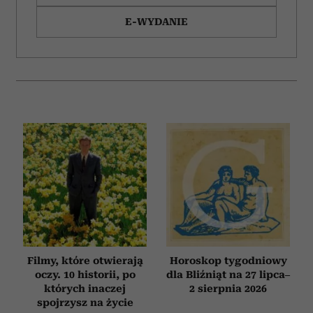
Wykorzystujemy pliki cookie do spersonalizowania treści
i reklam, aby oferować funkcje społecznościowe i
E-WYDANIE
analizować ruch w naszej witrynie. Informacje o tym, jak
korzystasz z naszej witryny, udostępniamy partnerom
społecznościowym, reklamowym i analitycznym.
Partnerzy mogą połączyć te informacje z innymi danymi
otrzymanymi od Ciebie lub uzyskanymi podczas
korzystania z ich usług.
Filmy, które otwierają
Horoskop tygodniowy
oczy. 10 historii, po
dla Bliźniąt na 27 lipca–
których inaczej
2 sierpnia 2026
spojrzysz na życie