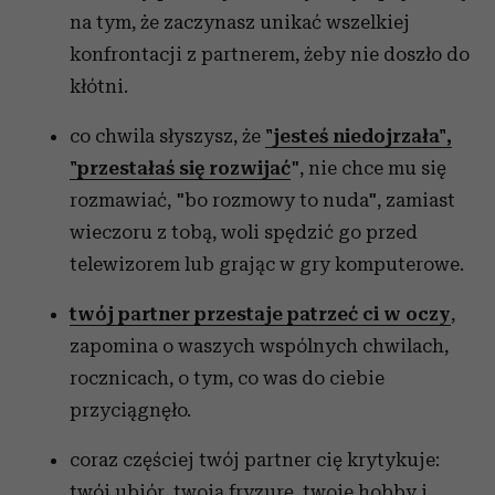
na tym, że zaczynasz unikać wszelkiej
konfrontacji z partnerem, żeby nie doszło do
kłótni.
co chwila słyszysz, że
"jesteś niedojrzała",
"przestałaś się rozwijać
", nie chce mu się
rozmawiać, "bo rozmowy to nuda", zamiast
wieczoru z tobą, woli spędzić go przed
telewizorem lub grając w gry komputerowe.
twój partner przestaje patrzeć ci w oczy
,
zapomina o waszych wspólnych chwilach,
rocznicach, o tym, co was do ciebie
przyciągnęło.
coraz częściej twój partner cię krytykuje:
twój ubiór, twoją fryzurę, twoje hobby i