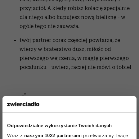
przyjaciół. A kiedy robisz kolację specjalnie
dla niego albo kupujesz nową bieliznę - w
ogóle tego nie zauważa.
twój partner coraz częściej powtarza, że
wierzy w braterstwo dusz, miłość od
pierwszego wejrzenia, w magię pierwszego
pocałunku - uwierz, raczej nie mówi o tobie!
ZDRADA
Odpowiedzialne wykorzystanie Twoich danych
Wraz z
naszymi 1022 partnerami
przetwarzamy Twoje
AUTOPROMOCJA