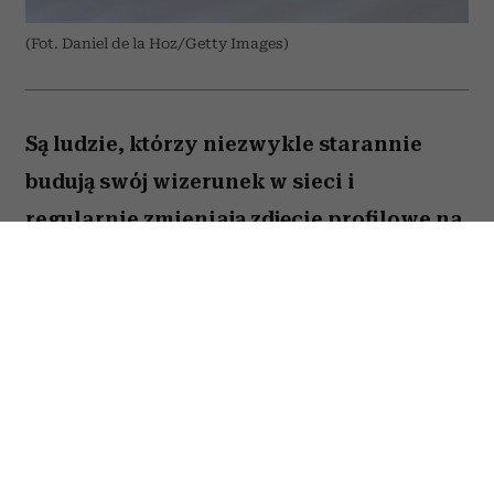
(Fot. Daniel de la Hoz/Getty Images)
Są ludzie, którzy niezwykle starannie
budują swój wizerunek w sieci i
regularnie zmieniają zdjęcie profilowe na
portalach społecznościowych. Ale nie
brakuje takich, którzy w internecie od lat
używają tej samej fotki – nawet gdy
zdążyli skończyć studia, założyć rodzinę i
osiwieć. Psycholożka Ruth Guest
tłumaczy, co to może o nas mówić.