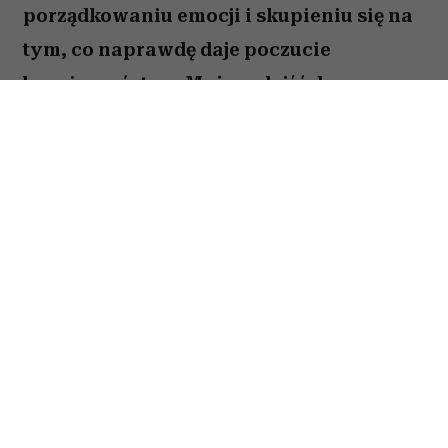
porządkowaniu emocji i skupieniu się na
tym, co naprawdę daje poczucie
bezpieczeństwa. Możesz dojść do
ważnych wniosków dotyczących relacji,
pracy lub planów na najbliższe miesiące.
To dobry moment, by zaufać sobie i nie
odkładać decyzji, które od dawna czekają
na realizację. Sprawdź, co gwiazdy
przygotowały dla Raka na okres od 27
lipca do 2 sierpnia 2026 roku.
Spis treści: