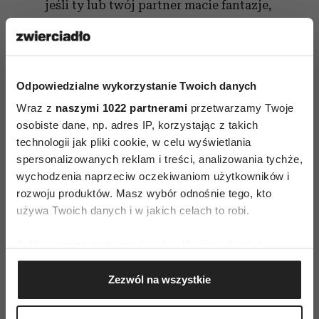
jeśli ty lub twój partner macie fantazje,
które chcielibyście wprowadzić w życie -
nie bójcie się tego zrobić. Najwyżej będzie
trochę śmiechu i trochę zawstydzenia oraz
Odpowiedzialne wykorzystanie Twoich danych
świadomość, że zawsze możecie wrócić na
stare, utarte tory.
Wraz z
naszymi 1022 partnerami
przetwarzamy Twoje
osobiste dane, np. adres IP, korzystając z takich
technologii jak pliki cookie, w celu wyświetlania
spersonalizowanych reklam i treści, analizowania tychże,
wychodzenia naprzeciw oczekiwaniom użytkowników i
rozwoju produktów. Masz wybór odnośnie tego, kto
używa Twoich danych i w jakich celach to robi.
AUTOPROMOCJA
Jeśli wyrazisz na to zgodę, chcielibyśmy również:
Gromadzić dane dotyczące Twojej lokalizacji
Zezwól na wszystkie
geograficznej z dokładnością nawet do kilku metrów
Identyfikować Twoje urządzenie, aktywnie
analizując charakteryzującego je zbiory danych