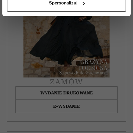
Spersonalizuj
(fingerprinting, czyli wirtualny odcisk palca)
Dowiedz się więcej odnośnie tego, jak Twoje osobiste
dane są przetwarzane oraz ustaw własne preferencje w
sekcji szczegółów
. W Deklaracji plików cookie możesz
zmienić lub wycofać swoją zgodę w dowolnej chwili.
Wykorzystujemy pliki cookie do spersonalizowania treści
i reklam, aby oferować funkcje społecznościowe i
analizować ruch w naszej witrynie. Informacje o tym, jak
korzystasz z naszej witryny, udostępniamy partnerom
społecznościowym, reklamowym i analitycznym.
ZAMÓW
Partnerzy mogą połączyć te informacje z innymi danymi
otrzymanymi od Ciebie lub uzyskanymi podczas
WYDANIE DRUKOWANE
korzystania z ich usług.
E-WYDANIE