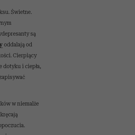
ksu. Świetne.
dynym
ydepresanty są
y
oddalają od
ości. Cierpiący
 dotyku i ciepła,
 zapisywać
daków w niemalże
dkręcają
opoczucia.