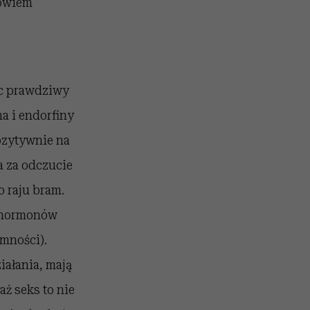
rowiem
ąc prawdziwy
a i endorfiny
ozytywnie na
a za odczucie
o raju bram.
e hormonów
mności).
ałania, mają
aż seks to nie