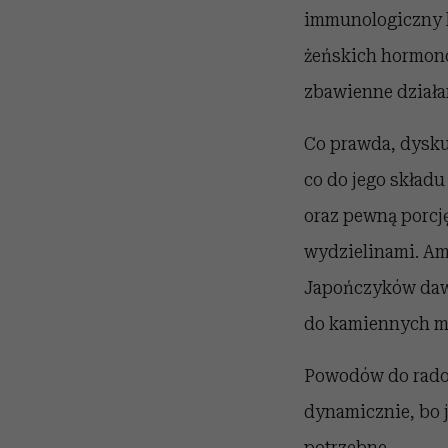
immunologiczny k
żeńskich hormonó
zbawienne działa
Co prawda, dysku
co do jego składu
oraz pewną porcję
wydzielinami. Amr
Japończyków dawa
do kamiennych mi
Powodów do rados
dynamicznie, bo 
potrzebne.