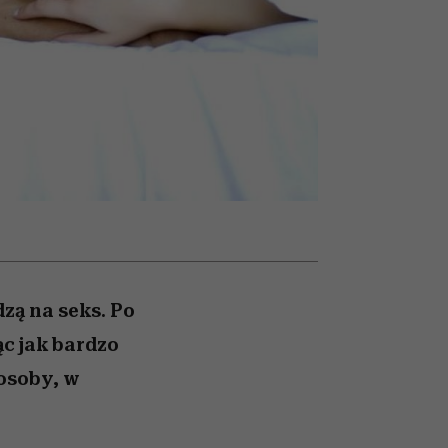
wśród najchętniej
psycholodzy
oglądanych na Netflixie
zą na seks. Po
c jak bardzo
 osoby, w