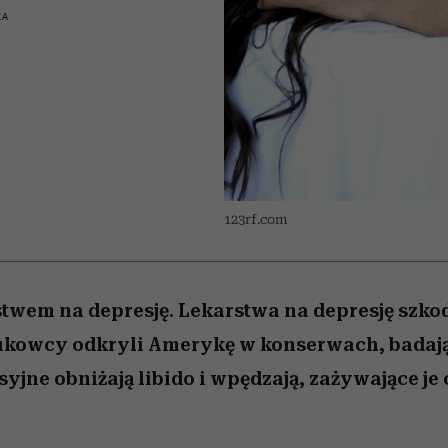
 5,
ć
t
sezon jesień–zima 2026/27
to dla nich zarwiesz noc
zupełny brak ogłady
Miller s. 5, odc. 6]
Auschwitz
girls”
KA
123rf.com
rstwem na depresję. Lekarstwa na depresję szkod
ukowcy odkryli Amerykę w konserwach, badają
yjne obniżają libido i wpędzają, zażywające je