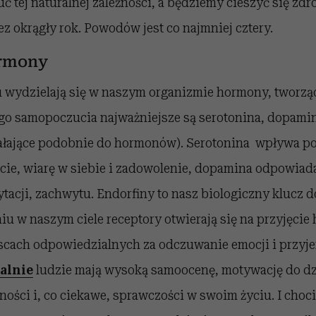
ć tej naturalnej zależności, a będziemy cieszyć się zd
 okrągły rok. Powodów jest co najmniej cztery.
ormony
 wydzielają się w naszym organizmie hormony, tworz
ego samopoczucia najważniejsze są serotonina, dopamin
łające podobnie do hormonów). Serotonina wpływa p
ie, wiarę w siebie i zadowolenie, dopamina odpowiad
tacji, zachwytu. Endorfiny to nasz biologiczny klucz d
niu w naszym ciele receptory otwierają się na przyjęci
jscach odpowiedzialnych za odczuwanie emocji i przyje
alnie
ludzie mają wysoką samoocenę, motywację do dzi
ności i, co ciekawe, sprawczości w swoim życiu. I choci