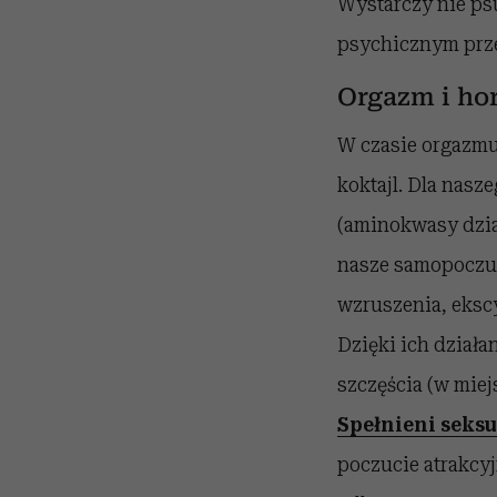
Wystarczy nie psu
psychicznym przez
Orgazm i h
W czasie orgazmu
koktajl. Dla nasz
(aminokwasy dzia
nasze samopoczuc
wzruszenia, ekscy
Dzięki ich działa
szczęścia (w mie
Spełnieni seksu
poczucie atrakcyj