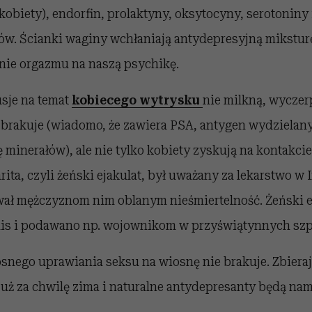
obiety), endorfin, prolaktyny, oksytocyny, serotoniny
w. Ścianki waginy wchłaniają antydepresyjną mikstur
nie orgazmu na naszą psychikę.
sje na temat
kobiecego wytrysku
nie milkną, wycze
 brakuje (wiadomo, że zawiera PSA, antygen wydzielany
 minerałów), ale nie tylko kobiety zyskują na kontakci
ita, czyli żeński ejakulat, był uważany za lekarstwo w
ł mężczyznom nim oblanym nieśmiertelność. Żeński ej
s i podawano np. wojownikom w przyświątynnych szpi
nego uprawiania seksu na wiosnę nie brakuje. Zbieraj
już za chwilę zima i naturalne antydepresanty będą na