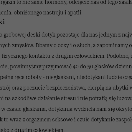
 orgazm to nie same hormony, odcięcie nas od tego zasil
enia, obniżonego nastroju i apatii.
ki
 grobowej deski dotyk pozostaje dla nas jednym z naj
nych zmysłów. Dbamy o oczy i o słuch, a zapominamy 
, fizycznego kontaktu z drugim człowiekiem. Podobno,
ie, powinnyśmy przyjmować 40 do 50 głasków dzienni
pełne ręce roboty - niegłaskani, niedotykani ludzie czę
trój oraz poczucie bezpieczeństwa, cierpią na ubytki 
ni na szkodliwe działanie stresu i nie potrafią się luzo
 w czasie głaskania, dotykania wydziela nam się oksy
ak to wraz z orgazmem seksowe i czułe dotykanie zaspok
isko z drugim człowiekiem.