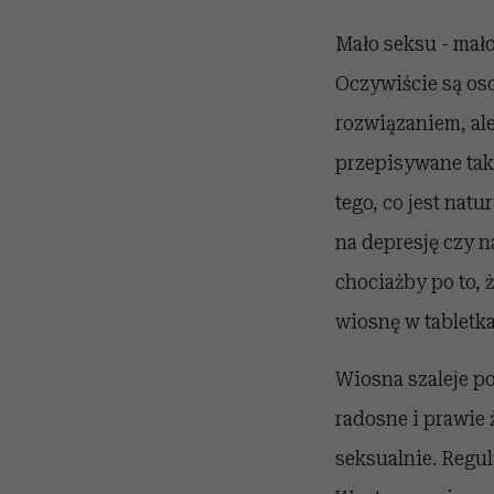
Mało seksu - mało
Oczywiście są os
rozwiązaniem, al
przepisywane tak c
tego, co jest nat
na depresję czy n
chociażby po to, 
wiosnę w tabletka
Wiosna szaleje po
radosne i prawie 
seksualnie. Regu