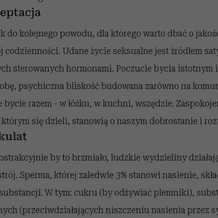
eptacja
k do kolejnego powodu, dla którego warto dbać o jakość
 codzienności. Udane życie seksualne jest źródłem sat
 tych sterowanych hormonami. Poczucie bycia istotnym 
obę, psychiczna bliskość budowana zarówno na komunik
 bycie razem - w łóżku, w kuchni, wszędzie. Zaspokoje
 i którym się dzieli, stanowią o naszym dobrostanie i ro
kulat
abstrakcyjnie by to brzmiało, ludzkie wydzieliny działa
trój. Sperma, której zaledwie 3% stanowi nasienie, skła
ubstancji. W tym: cukru (by odżywiać plemniki), subst
ch (przeciwdziałających niszczeniu nasienia przez s