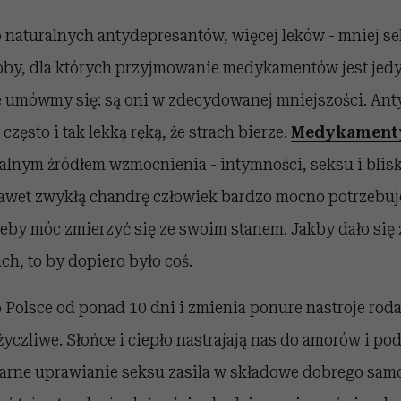
 naturalnych antydepresantów, więcej leków - mniej se
oby, dla których przyjmowanie medykamentów jest je
e umówmy się: są oni w zdecydowanej mniejszości. Ant
zęsto i tak lekką ręką, że strach bierze.
Medykament
uralnym źródłem wzmocnienia - intymności, seksu i blisk
awet zwykłą chandrę człowiek bardzo mocno potrzebuje
żeby móc zmierzyć się ze swoim stanem. Jakby dało się
ch, to by dopiero było coś.
 Polsce od ponad 10 dni i zmienia ponure nastroje ro
życzliwe. Słońce i ciepło nastrajają nas do amorów i po
larne uprawianie seksu zasila w składowe dobrego sam