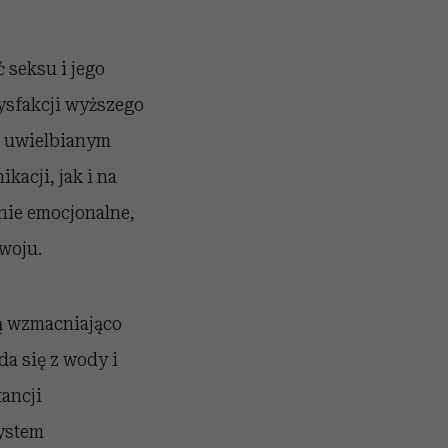
 seksu i jego
ysfakcji wyższego
i uwielbianym
acji, jak i na
nie emocjonalne,
zwoju.
ją wzmacniająco
da się z wody i
ancji
ystem