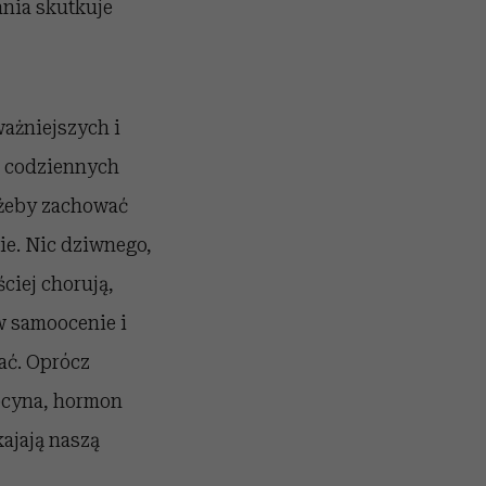
ania skutkuje
ważniejszych i
o codziennych
 żeby zachować
e. Nic dziwnego,
ściej chorują,
w samoocenie i
wać. Oprócz
tocyna, hormon
ajają naszą