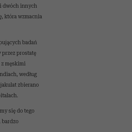
 i dwóch innych
ę, która wzmacnia
rpujących badań
 przez prostatę
e z męskimi
 Indiach, według
akulat zbierano
talach.
my się do tego
m bardzo