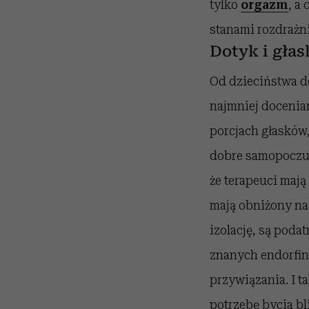
tylko
orgazm
, a
stanami rozdrażni
Dotyk i głas
Od dzieciństwa do
najmniej docenia
porcjach głasków
dobre samopoczuc
że terapeuci mają 
mają obniżony nas
izolację, są podat
znanych endorfin
przywiązania. I t
potrzebę bycia bl