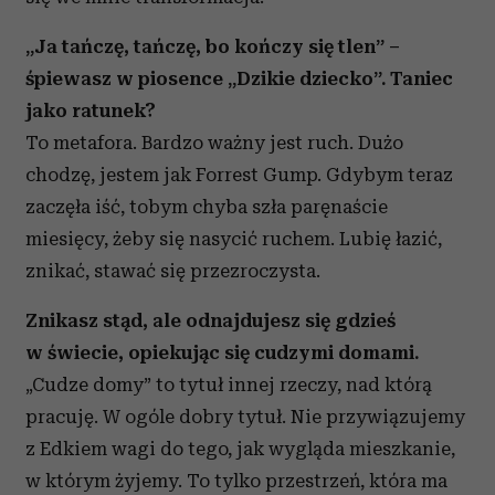
„Ja tańczę, tańczę, bo kończy się tlen” –
śpiewasz w piosence „Dzikie dziecko”. Taniec
jako ratunek?
To metafora. Bardzo ważny jest ruch. Dużo
chodzę, jestem jak Forrest Gump. Gdybym teraz
zaczęła iść, tobym chyba szła paręnaście
miesięcy, żeby się nasycić ruchem. Lubię łazić,
znikać, stawać się przezroczysta.
Znikasz stąd, ale odnajdujesz się gdzieś
w świecie, opiekując się cudzymi domami.
„Cudze domy” to tytuł innej rzeczy, nad którą
pracuję. W ogóle dobry tytuł. Nie przywiązujemy
z Edkiem wagi do tego, jak wygląda mieszkanie,
w którym żyjemy. To tylko przestrzeń, która ma