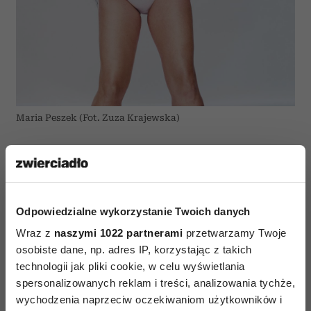
Maria Peszek (Fot. Zuza Krajewska)
Jesteś nomadką po rodzicach, którzy
przenosili się z miejsca na miejsce?
Może tak być. Chociaż to przecież typowy los
Odpowiedzialne wykorzystanie Twoich danych
artystów. Nomadów poznałam, mieszkając rok na
Alasce. Bo poza Inuitami, którzy byli zepchnięci
Wraz z
naszymi 1022 partnerami
przetwarzamy Twoje
osobiste dane, np. adres IP, korzystając z takich
na obrzeża cywilizacyjne przez Amerykanów,
technologii jak pliki cookie, w celu wyświetlania
poza Rosjanami, z którymi nawiązałam bardzo
spersonalizowanych reklam i treści, analizowania tychże,
silne relacje, byli tam nomadzi amerykańscy
wychodzenia naprzeciw oczekiwaniom użytkowników i