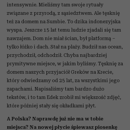
intensywnie. Mieliśmy tam swoje rytuały
związane z przyrodą, z sąsiedztwem. Ale tęsknię
też za domem na Sumbie. To dzika indonezyjska
wyspa. Jeszcze 15 lat temu ludzie zjadali się tam
nawzajem. Dom nie miał ścian, był platformą –
tylko łóżko i dach. Stał na plaży. Budził nas ocean,
przychodził, odchodził. Chyba najbardziej
prymitywne miejsce, w jakim byliśmy. Tęsknię za
domem naszych przyjaciół Greków na Krecie,
który odwiedzamy od 25 lat, za wszystkimi jego
zapachami. Napisaliśmy tam bardzo dużo
tekstów, i to tam Edek zrobił mi większość zdjęć,
które później stały się okładkami płyt.
A Polska? Naprawdę już nie ma w tobie
miejsca? Na nowej płycie śpiewasz piosenkę