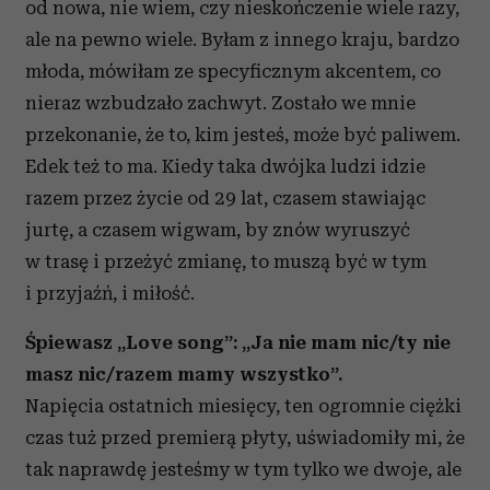
od nowa, nie wiem, czy nieskończenie wiele razy,
Partnerzy mogą połączyć te informacje z innymi danymi
ale na pewno wiele. Byłam z innego kraju, bardzo
otrzymanymi od Ciebie lub uzyskanymi podczas
młoda, mówiłam ze specyficznym akcentem, co
korzystania z ich usług.
nieraz wzbudzało zachwyt. Zostało we mnie
przekonanie, że to, kim jesteś, może być paliwem.
Edek też to ma. Kiedy taka dwójka ludzi idzie
razem przez życie od 29 lat, czasem stawiając
jurtę, a czasem wigwam, by znów wyruszyć
w trasę i przeżyć zmianę, to muszą być w tym
i przyjaźń, i miłość.
Śpiewasz „Love song”: „Ja nie mam nic/ty nie
masz nic/razem mamy wszystko”.
Napięcia ostatnich miesięcy, ten ogromnie ciężki
czas tuż przed premierą płyty, uświadomiły mi, że
tak naprawdę jesteśmy w tym tylko we dwoje, ale