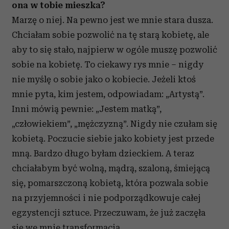
ona w tobie mieszka?
Marzę o niej. Na pewno jest we mnie stara dusza.
Chciałam sobie pozwolić na tę starą kobietę, ale
aby to się stało, najpierw w ogóle muszę pozwolić
sobie na kobietę. To ciekawy rys mnie – nigdy
nie myślę o sobie jako o kobiecie. Jeżeli ktoś
mnie pyta, kim jestem, odpowiadam: „Artystą”.
Inni mówią pewnie: „Jestem matką”,
„człowiekiem”, „mężczyzną”. Nigdy nie czułam się
kobietą. Poczucie siebie jako kobiety jest przede
mną. Bardzo długo byłam dzieckiem. A teraz
chciałabym być wolną, mądrą, szaloną, śmiejącą
się, pomarszczoną kobietą, która pozwala sobie
na przyjemności i nie podporządkowuje całej
egzystencji sztuce. Przeczuwam, że już zaczęła
się we mnie transformacja.