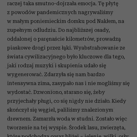
raczej taka smutno-dojrzała emocja. Tę płytę
z powodów pandemicznych nagrywaliśmy
w małym poniemieckim domku pod Nakłem, na
zupełnym odludziu. Do najbliższej osady,
oddalonej o paręnaście kilometrów, prowadzą
piaskowe drogi przez łąki. Wyabstrahowanie ze
świata cywilizacyjnego było kluczowe dla tego,
jaki rodzaj muzyki i skupienia udało się
wygenerować. Zdarzyła się nam bardzo
intensywna zima, zasypało nas i nie mogliśmy się
wydostać. Dzwoniono, starano się, żeby
przyjechały pługi, co się nigdy nie działo. Kiedy
skończył się węgiel, paliliśmy znalezionym
drewnem. Zamarzła woda w studni. Zostało więc
tworzenie na tej wyspie. Środek lasu, zwierzęta,
które podchodzą coraz bliżej – jelenie, wilki, orły