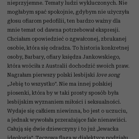
nieprzyjemne. Tematy ludzi wykluczonych. Nie
mogłabym spać spokojnie, gdybym nie użyczyła
głosu ofiarom pedofilii, ten bardzo ważny dla
mnie temat od dawna potrzebował ekspresji.
Chciałam opowiedzieć o zgwałconej, zbrukanej
osobie, która się odradza. To historia konkretnej
osoby, Barbary, ofiary księdza Jankowskiego,
która wróciła z Australii dochodzić swoich praw.
Nagrałam pierwszy polski lesbijski
love song
„Jebię to wszystko”. Nie ma innej polskiej
piosenki, która by w taki prosty sposób była
lesbijskim wyznaniem miłości i seksualności.
Wydaje się całkiem niewinna, bo jest o uczuciu,
a jednak wywołała przerażające fale nienawiści.
Całują się dwie dziewczyny i to już „lewacka
ideologia”. Tęczowa flaga w dialektyce podziału