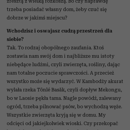
zresztą z wielką rozkoszą. Bo czy naprawdę
trzeba posiadać własny dom, żeby czuć się
dobrze w jakimś miejscu?
Wchodzisz i oswajasz cudzą przestrzeń dla
siebie?
Tak. To rodzaj obopólnego zaufania. Ktoś
zostawia nam swój dom i najbliższe mu istoty
niebędące ludźmi, czyli zwierzęta, rośliny, dając
nam totalne poczucie sprawczości. A przecież
wszystko może się wydarzyć. W Kambodży akurat
wylała rzeka Tônlé Basăk, czyli dopływ Mekongu,
bo w Laosie pękła tama. Nagle powódź, zalewany
ogród, trzeba pilnować psów, bo wychodzą węże.
Wszystkie zwierzęta kryją się w domu. My
odcięci od jakiejkolwiek wioski. Czy przekopać