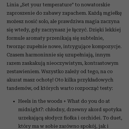
Linia „Set your temperature” to nowatorskie
zaproszenie do zabawy zapachem. Każdą mgiełkę
możesz nosić solo, ale prawdziwa magia zaczyna
się wtedy, gdy zaczynasz je łączyć. Dzięki lekkiej
formule aromaty przenikają się subtelnie,
tworząc zupełnie nowe, intrygujące kompozycje.
Czasem harmoninnie się uzupełniają, innym
razem zaskakują nieoczywistym, kontrastowym
zestawieniem. Wszystko zależy od tego, na co
akurat masz ochotę! Oto kilka przykładowych
tandemów, od których warto rozpocząć testy:
Heels in the woods + What do you do at
midnight?: chłodny, drzewny akord spotyka
urzekającą słodycz fiołka i orchidei. To duet,
który ma w sobie zarówno spokój, jak i