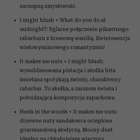
zaczepną zmysłowość.
I might blush + What do you do at
midnight?: figlarne połączenie pikantnego
rabarbaru z kremową wanilią. Kwintesencja
wielowymiarowego romantyzmu!
It makes me nuts + I might blush:
wysublimowana pistacja i słodka bita
śmietana spotykają świeży, charakterny
rabarbar. To słodka, a zarazem świeża i
pobudzająca kompozycja zapachowa.
Heels in the woods + It makes me nuts:
drzewne nuty sandałowca ocieplone
gourmandową słodyczą. Mocny duet
idealny na chłodniejsze wieczory.