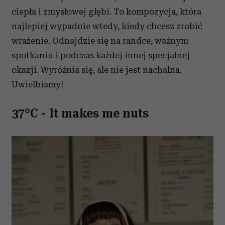
korzystasz z naszej witryny, udostępniamy partnerom
ciepła i zmysłowej głębi. To kompozycja, która
społecznościowym, reklamowym i analitycznym.
najlepiej wypadnie wtedy, kiedy chcesz zrobić
Partnerzy mogą połączyć te informacje z innymi danymi
otrzymanymi od Ciebie lub uzyskanymi podczas
wrażenie. Odnajdzie się na randce, ważnym
korzystania z ich usług.
spotkaniu i podczas każdej innej specjalnej
okazji.
Wyróżnia się, ale nie jest nachalna.
Uwielbiamy!
37°C - It makes me nuts