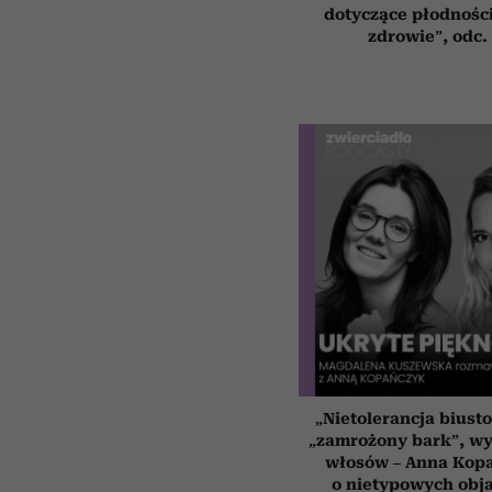
dotyczące płodności
zdrowie”, odc.
„Nietolerancja biust
„zamrożony bark”, w
włosów – Anna Kop
o nietypowych obj