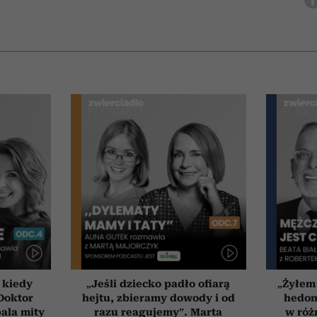
 kiedy
„Jeśli dziecko padło ofiarą
„Żyłem
 Doktor
hejtu, zbieramy dowody i od
hedon
ala mity
razu reagujemy”. Marta
w róż