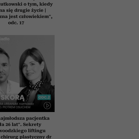
utkowski o tym, kiedy
a się drugie życie |
na jest człowiekiem”,
odc. 17
najmłodsza pacjentka
ła 26 lat”. Sekrety
woodzkiego liftingu
 chirurg plastyczny dr