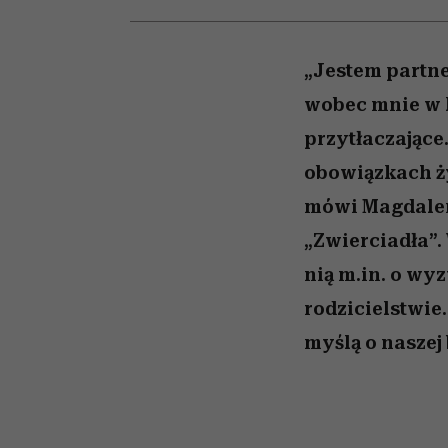
przekraczają swoje gra
powinien znać odpowi
kawę z Kasią Miller”, s.
weterynarz”
w seksie?
odc. 7]
„Jestem partne
wobec mnie w k
przytłaczające.
obowiązkach ży
mówi Magdalen
„Zwierciadła”
nią m.in. o wyz
rodzicielstwie
myślą o naszej