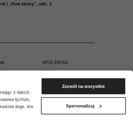
ch | „Pod skórą”, odc. 2
DA
STYL ŻYCIA
etyki
Quizy
gnacja
Psychotesty
Zezwól na wszystkie
jaż
Horoskopy
tając z takich
y
Zdrowie
zowania tychże,
Spersonalizuj
umy
Podróże
ośnie tego, kto
ityka prywatności
sklep