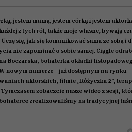
nice
edź
 5,
Wiemy, gdzie go kupić
zaskakujący faworyt
Miller s. 5, odc. 6]
sezon jesień–zima 2
rką, jestem mamą, jestem córką i jestem aktor
ażdej z tych ról, także moje własne, bywają c
 Uczę się, jak się komunikować sama ze sobą i d
cia nie zapominać o sobie samej. Ciągle odrabi
a Boczarska, bohaterka okładki listopadowe
. W nowym numerze – już dostępnym na rynku 
waniach aktorskich, filmie „Różyczka 2”, terapi
. Tymczasem zobaczcie nasze wideo z sesji, któr
 bohaterce zrealizowaliśmy na tradycyjnej taśm