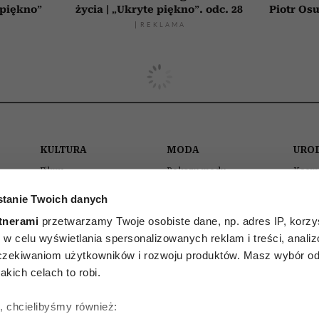
 piękno”
życia | „Ukryte piękno”. odc. 28
Piotr Osu
KULTURA
MODA
URO
Filmy
Pokazy mody
Kosm
Seriale
Kolekcje
Pielę
tanie Twoich danych
Muzyka
Stylizacje gwiazd
Maki
tnerami
przetwarzamy Twoje osobiste dane, np. adres IP, korzys
ła
Książki
Trendy
Włos
ie, w celu wyświetlania spersonalizowanych reklam i treści, anali
Sztuka
Zakupy
Perf
zekiwaniom użytkowników i rozwoju produktów. Masz wybór odn
kich celach to robi.
ę, chcielibyśmy również:
akt
reklama
newsletter
regulamin
pol