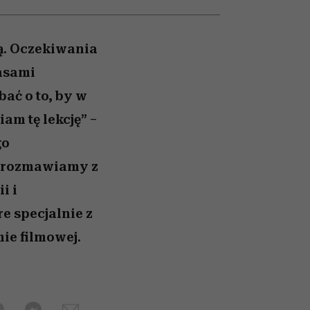
026/27
to dla nich zarwiesz noc
zupełny brak ogłady
Auschwitz
girls”
ką. Oczekiwania
zasami
bać o to, by w
am tę lekcję” –
go
– rozmawiamy z
i i
e specjalnie z
ie filmowej.