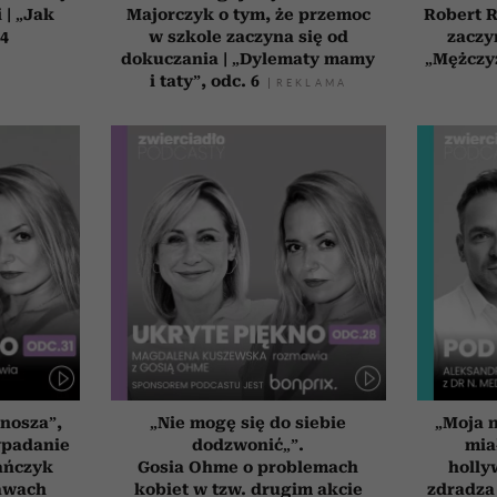
 | „Jak
Majorczyk o tym, że przemoc
Robert R
 4
w szkole zaczyna się od
zaczyn
dokuczania | „Dylematy mamy
„Mężczyz
i taty”, odc. 6
onosza”,
„Nie mogę się do siebie
„Moja 
ypadanie
dodzwonić„”.
mia
ańczyk
Gosia Ohme o problemach
holly
awach
kobiet w tzw. drugim akcie
zdradza