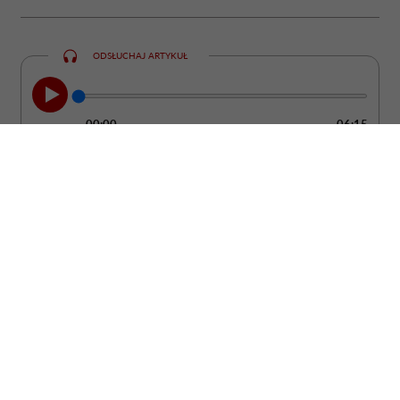
ODSŁUCHAJ ARTYKUŁ
00:00
06:15
Kobieta może być ubrana od stóp do głów
w drogie rzeczy od projektantów, a mimo
to wyglądać ostentacyjnie i „tanio”. Bo
żadne pieniądze nie są w stanie dodać
człowiekowi klasy, jeśli nie potrafi
zadbać o absolutną podstawę: uprzejmość