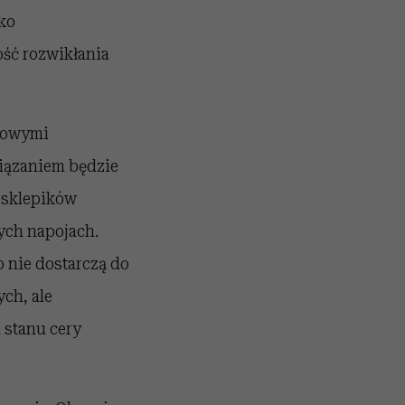
ko
ść rozwikłania
orowymi
iązaniem będzie
t sklepików
ych napojach.
o nie dostarczą do
ch, ale
 stanu cery