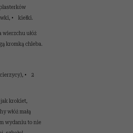
 plasterków
wki, • kiełki.
a wierzchu ułóż
ugą kromką chleba.
ecierzycy), • 2
jak krokiet,
chy włóż małą
m wydaniu to nie
j, szkoło!