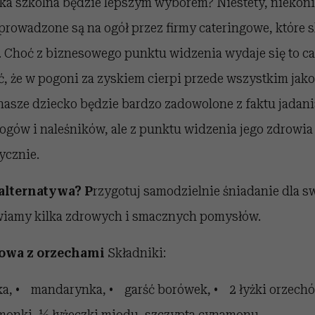
ka szkolna będzie lepszym wyborem? Niestety, niekoni
prowadzone są na ogół przez firmy cateringowe, które s
. Choć z biznesowego punktu widzenia wydaje się to ca
ć, że w pogoni za zyskiem cierpi przede wszystkim jak
 nasze dziecko będzie bardzo zadowolone z faktu jadan
gów i naleśników, ale z punktu widzenia jego zdrowia
ycznie.
 alternatywa? P
rzygotuj samodzielnie śniadanie dla s
wiamy kilka zdrowych i smacznych pomysłów.
cowa z orzechami
Składniki:
ka, • mandarynka, • garść borówek, • 2 łyżki orzechó
imonki, ½ łyżeczki miodu, szczypta cynamonu.