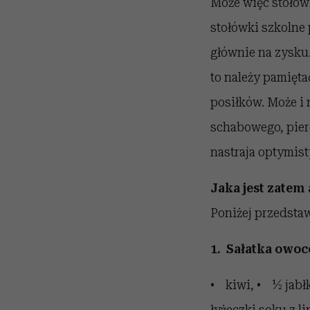
Może więc stołów
stołówki szkolne 
głównie na zysku
to należy pamięta
posiłków. Może i
schabowego, piero
nastraja optymist
Jaka jest zatem
Poniżej przedsta
1. Sałatka owo
• kiwi, • ½ jabł
łyżeczki soku z l