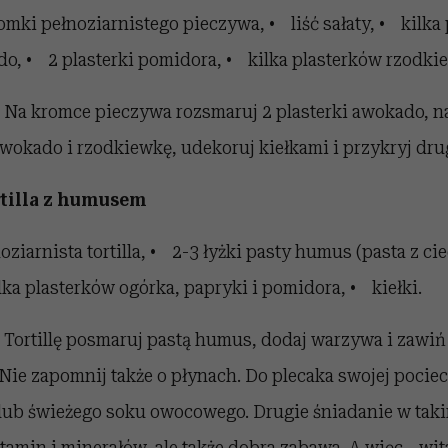
omki pełnoziarnistego pieczywa, • liść sałaty, • kilka
o, • 2 plasterki pomidora, • kilka plasterków rzodkie
Na kromce pieczywa rozsmaruj 2 plasterki awokado, n
awokado i rzodkiewkę, udekoruj kiełkami i przykryj dr
rtilla z humusem
oziarnista tortilla, • 2-3 łyżki pasty humus (pasta z ci
ilka plasterków ogórka, papryki i pomidora, • kiełki.
Tortillę posmaruj pastą humus, dodaj warzywa i zawiń 
 Nie zapomnij także o płynach. Do plecaka swojej pocie
lub świeżego soku owocowego. Drugie śniadanie w taki
amin i minerałów, ale także dobra zabawa. A więc… wita