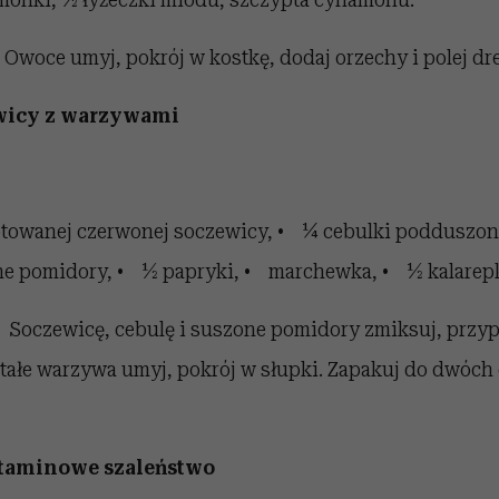
Owoce umyj, pokrój w kostkę, dodaj orzechy i polej dr
ewicy z warzywami
towanej czerwonej soczewicy, • ¼ cebulki podduszone
ne pomidory, • ½ papryki, • marchewka, • ½ kalarepk
:
Soczewicę, cebulę i suszone pomidory zmiksuj, przyp
stałe warzywa umyj, pokrój w słupki. Zapakuj do dwóch
itaminowe szaleństwo