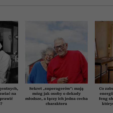
gentnych,
Sekret „superagerów”: mają
Co zab
awiać na
mózg jak osoby o dekady
energi
oprawić
młodsze, a łączy ich jedna cecha
feng sh
ę?
charakteru
który