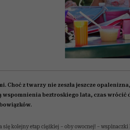
edź
 5,
j
Wiemy, gdzie go kupić
Miller s. 5, odc. 6]
niż się wydaje
sezon jesień–zima 2
i. Choć z twarzy nie zeszła jeszcze opalenizna
ą wspomnienia beztroskiego lata, czas wrócić 
bowiązków.
a się kolejny etap ciężkiej – oby owocnej! – wspinaczk