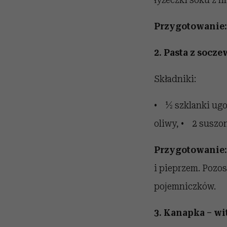
Przygotowanie:
2. Pasta z socz
Składniki:
• ½ szklanki ugo
oliwy, • 2 suszo
Przygotowanie
i pieprzem. Pozo
pojemniczków.
3. Kanapka – w