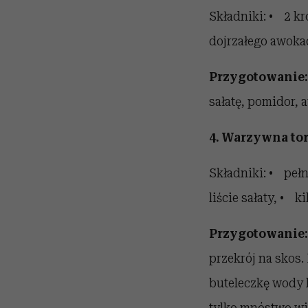
Składniki: • 2 kr
dojrzałego awokad
Przygotowanie:
sałatę, pomidor, 
4. Warzywna to
Składniki: • pełn
liście sałaty, • k
Przygotowanie:
przekrój na skos.
buteleczkę wody 
tylko mnóstwo wit