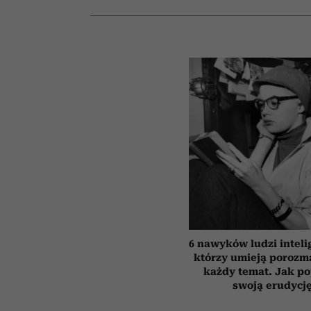
6 nawyków ludzi inteli
którzy umieją porozm
każdy temat. Jak p
swoją erudycj