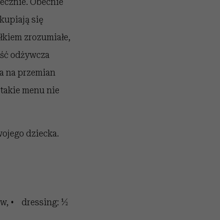
ecznie. Obecnie
kupiają się
łkiem zrozumiałe,
ość odżywcza
ia na przemian
 takie menu nie
wojego dziecka.
w, • dressing: ½