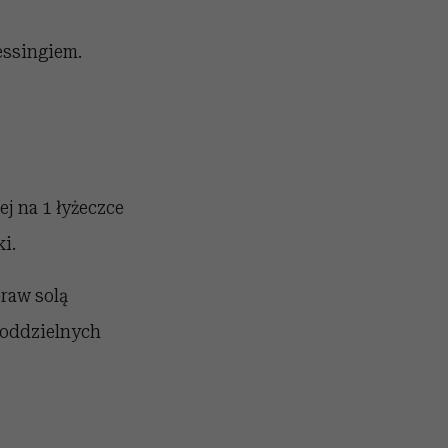
essingiem.
j na 1 łyżeczce
i.
raw solą
 oddzielnych