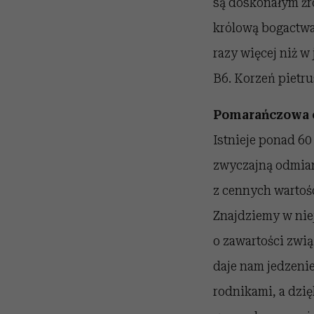
są doskonałym źró
królową bogactwa
razy więcej niż w 
B6. Korzeń pietr
Pomarańczowa 
Istnieje ponad 60
zwyczajną odmian
z cennych wartoś
Znajdziemy w niej
o zawartości zwi
daje nam jedzeni
rodnikami, a dzi