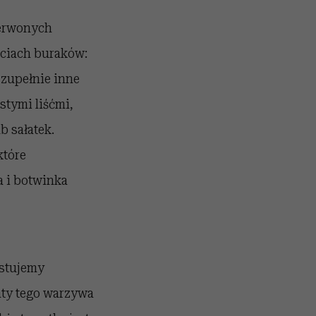
zerwonych
ciach buraków:
 zupełnie inne
stymi liśćmi,
b sałatek.
które
 i botwinka
ystujemy
nty tego warzywa