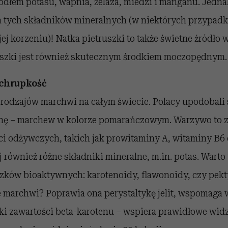
dłem potasu, wapnia, żelaza, miedzi i manganu. Jednak
 tych składników mineralnych (w niektórych przypadkac
jej korzeniu)! Natka pietruszki to także świetne źródło w
uszki jest również skutecznym środkiem moczopędnym.
chrupkość
 rodzajów marchwi na całym świecie. Polacy upodobali s
ę – marchew w kolorze pomarańczowym. Warzywo to z
ci odżywczych, takich jak prowitaminy A, witaminy B6 
 również różne składniki mineralne, m.in. potas. Wart
ązków bioaktywnych: karotenoidy, flawonoidy, czy pekt
e marchwi? Poprawia ona perystaltykę jelit, wspomaga 
ęki zawartości beta-karotenu – wspiera prawidłowe wid