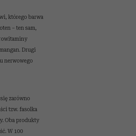
owi, którego barwa
oten – ten sam,
prowitaminy
y mangan. Drugi
du nerwowego
 się zarówno
ci tzw. fasolka
ty. Oba produkty
ość. W 100