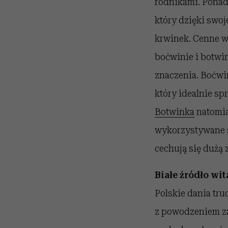
rodnikami. Ponad
który dzięki sw
krwinek. Cenne w
boćwinie i botwi
znaczenia. Boćwin
który idealnie sp
Botwinka
natomias
wykorzystywane s
cechują się dużą 
Białe źródło wi
Polskie dania tr
z powodzeniem za