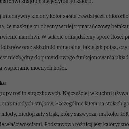
archwi znajduje się jedynie 30 kalorii.
 intensywny zielony kolor sałata zawdzięcza chlorofil
na, że maskuje on obecny w niej pomarańczowy betakar
arwienie marchwi. W sałacie odnajdziemy spore ilości 
 folianów oraz składniki mineralne, takie jak potas, cz
jest niezbędny do prawidłowego funkcjonowania ukła
a wspieranie mocnych kości.
ąka
grupy roślin strączkowych. Najczęściej w kuchni używa
 oraz młodych strąków. Szczególnie latem na stołach goś
 młody, niedojrzały strąk, który zazwyczaj ma kolor żół
bie właściwościami. Podstawową różnicą jest kaloryczn