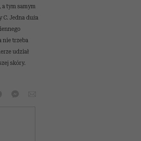
, a tym samym
y C. Jedna duża
ziennego
 nie trzeba
erze udział
zej skóry.