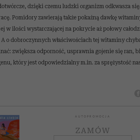
dotwórcze, dzięki czemu ludzki organizm odkwasza się
racę. Pomidory zawierają także pokaźną dawkę witamin
jej w ilości wystarczającej na pokrycie aż połowy całod
 A o dobroczynnych właściwościach tej witaminy chyba
ać: zwiększa odporność, usprawnia gojenie się ran, bi
enu, który jest odpowiedzialny m.in. za sprężystość nas
AUTOPROMOCJA
ZAMÓW