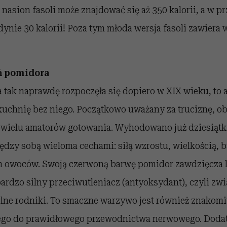
asion fasoli może znajdować się aż 350 kalorii, a w p
dynie 30 kalorii! Poza tym młoda wersja fasoli zawiera 
ń pomidora
a tak naprawdę rozpoczęła się dopiero w XIX wieku, to 
uchnię bez niego. Początkowo uważany za truciznę, ob
 wielu amatorów gotowania. Wyhodowano już dziesiątk
ędzy sobą wieloma cechami: siłą wzrostu, wielkością, b
m owoców. Swoją czerwoną barwę pomidor zawdzięcza l
rdzo silny przeciwutleniacz (antyoksydant), czyli zw
olne rodniki. To smaczne warzywo jest również znakom
ego do prawidłowego przewodnictwa nerwowego. Doda