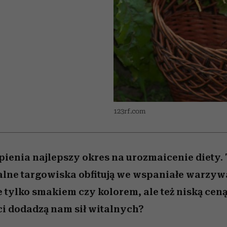
edź
 5,
j
Wiemy, gdzie go kupić
Miller s. 5, odc. 6]
przekraczają swoje g
sezon jesień–zima 2
w seksie?
123rf.com
tpienia najlepszy okres na urozmaicenie diety.
alne targowiska obfitują we wspaniałe warzywa
 tylko smakiem czy kolorem, ale też niską cen
i dodadzą nam sił witalnych?