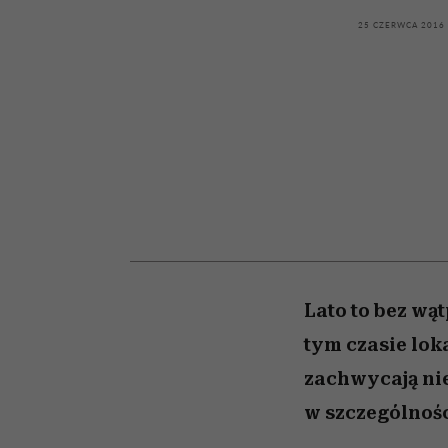
powinien znać odpowi
kawę z Kasią Miller”, s.
mężczyzna jest mnie
weterynarz”
reaktywny”
odc. 7]
25 CZERWCA 2016
Lato to bez wą
tym czasie lok
zachwycają nie
w szczególnośc