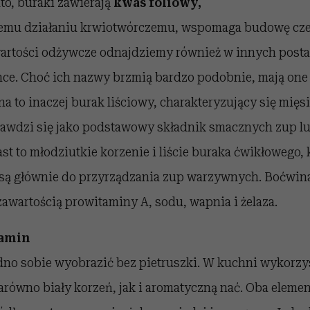
to, buraki zawierają
kwas foliowy
,
ojemu działaniu krwiotwórczemu, wspomaga budowę c
artości odżywcze odnajdziemy również w innych posta
nce. Choć ich nazwy brzmią bardzo podobnie, mają one
a to inaczej burak liściowy, charakteryzujący się mięsi
rawdzi się jako podstawowy składnik smacznych zup lu
t to młodziutkie korzenie i liście buraka ćwikłowego, 
ą głównie do przyrządzania zup warzywnych. Boćwina
zawartością prowitaminy A, sodu, wapnia i żelaza.
tamin
udno sobie wyobrazić bez pietruszki. W kuchni wykorz
równo biały korzeń, jak i aromatyczną nać. Oba eleme