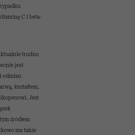
rzypadku
witaminę C i beta-
aktualnie trudno
ecnie jest
i odmian
arwą, kształtem,
ikopenowi. Jest
iązek
itym źródłem
tkowo ma także