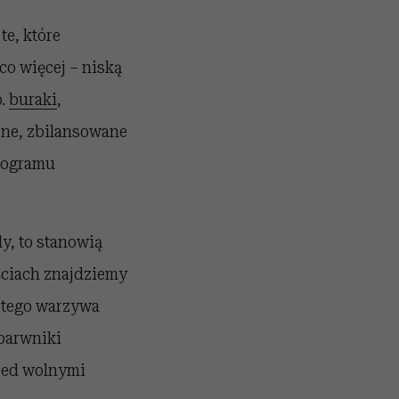
e, które
co więcej – niską
p.
buraki
,
ne, zbilansowane
programu
y, to stanowią
ściach znajdziemy
 tego warzywa
 barwniki
zed wolnymi