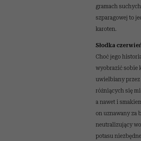
gramach suchych n
szparagowej to je
karoten.
Słodka czerwie
Choć jego histori
wyobrazić sobie k
uwielbiany przez
różniących się mi
a nawet i smakie
on uznawany za ba
neutralizujący w
potasu niezbędn