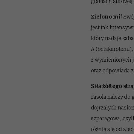
gramach surowej m
Zielono mi!
Swój
jest tak intensyw
który nadaje zab
A (betakarotenu),
z wymienionych 
oraz odpowiada z
Siła żółtego str
Fasola
należy do 
dojrzałych nasion
szparagowa, czyli
różnią się od sie