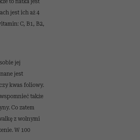
że to natka jest
h jest ich aż 4
itamin: C, B1, B2,
obie jej
nane jest
czy kwas foliowy.
o wspomnieć także
yny. Co zatem
walkę z wolnymi
zenie. W 100