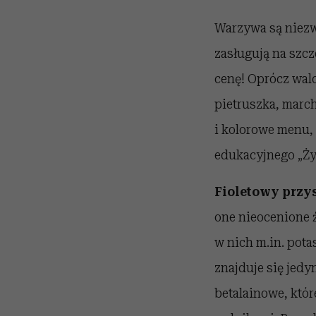
Warzywa są niezwy
zasługują na szcz
cenę! Oprócz wa
pietruszka, march
i kolorowe menu,
edukacyjnego „Ży
Fioletowy przy
one nieocenione 
w nich m.in. pota
znajduje się jedy
betalainowe, któr