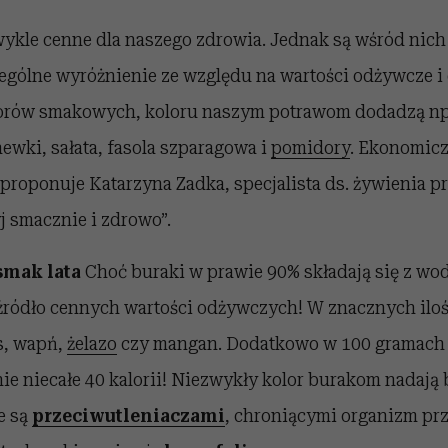
kle cenne dla naszego zdrowia. Jednak są wśród nich t
ególne wyróżnienie ze względu na wartości odżywcze i 
lorów smakowych, koloru naszym potrawom dodadzą n
ewki, sałata, fasola szparagowa i
pomidory
. Ekonomicz
 proponuje Katarzyna Zadka, specjalista ds. żywienia 
j smacznie i zdrowo”.
smak lata
Choć buraki w prawie 90% składają się z wod
źródło cennych wartości odżywczych! W znacznych ilo
s, wapń,
żelazo
czy mangan. Dodatkowo w 100 gramach
nie niecałe 40 kalorii! Niezwykły kolor burakom nadają
e są
przeciwutleniaczami
, chroniącymi organizm pr