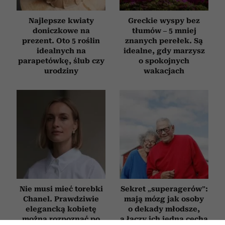
Najlepsze kwiaty
Greckie wyspy bez
doniczkowe na
tłumów – 5 mniej
prezent. Oto 5 roślin
znanych perełek. Są
idealnych na
idealne, gdy marzysz
parapetówkę, ślub czy
o spokojnych
urodziny
wakacjach
Nie musi mieć torebki
Sekret „superagerów”:
Chanel. Prawdziwie
mają mózg jak osoby
elegancką kobietę
o dekady młodsze,
można rozpoznać po
a łączy ich jedna cecha