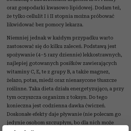
oraz gospodarki kwasowo lipidowej. Dodam też,
że tylko cellulit I i II stopnia można próbować
likwidować bez pomocy lekarza.
Niemniej jednak w każdym przypadku warto
zastosować się do kilku zaleceń. Podstawą jest
spożywanie (4–5 razy dziennie) lekkostrawnych,
najlepiej gotowanych posiłków zawierających
witaminy C, E, te z grupy B, a także magnez,
żelazo, potas, miedź oraz nienasycone tłuszcze
roślinne. Taka dieta działa energetyzująco, a przy
tym oczyszcza organizm z toksyn. Do tego
konieczna jest codzienna dawka ćwiczeń.
Doskonałe efekty daje pływanie (nie polecam go
jedynie osobom szczupłym, bo dla nich może