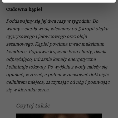
Dowiedz się więcej odnośnie tego, jak Twoje osobiste
dane są przetwarzane oraz ustaw własne preferencje w
Cudowna kąpiel
sekcji szczegółów
. W Deklaracji plików cookie możesz
zmienić lub wycofać swoją zgodę w dowolnej chwili.
Poddawajmy się jej dwa razy w tygodniu. Do
wanny z ciepłą wodą wlewamy po 5 kropli olejku
Wykorzystujemy pliki cookie do spersonalizowania treści
cyprysowego i jałowcowego oraz oleju
i reklam, aby oferować funkcje społecznościowe i
sezamowego. Kąpiel powinna trwać maksimum
analizować ruch w naszej witrynie. Informacje o tym, jak
korzystasz z naszej witryny, udostępniamy partnerom
kwadrans. Poprawia krążenie krwi i limfy, działa
społecznościowym, reklamowym i analitycznym.
odprężająco, udrażnia kanały energetyczne
Partnerzy mogą połączyć te informacje z innymi danymi
i eliminuje toksyny. Po wyjściu z wody należy się
otrzymanymi od Ciebie lub uzyskanymi podczas
opłukać, wytrzeć, a potem wymasować dotknięte
korzystania z ich usług.
cellulitem miejsca, zaczynając od nóg i posuwając
się w kierunku serca.
Czytaj także