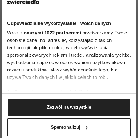
wiązać się ze zbyt dużą utratą energii).
Ponieważ cellulit to tkanka „zimna”, dlatego by
się jej pozbyć, trzeba ją rozgrzewać. Najlepsze
Odpowiedzialne wykorzystanie Twoich danych
będą masaże bańkami chińskimi oraz manualne.
Wraz z
naszymi 1022 partnerami
przetwarzamy Twoje
osobiste dane, np. adres IP, korzystając z takich
Również w domu warto masować zmienione
technologii jak pliki cookie, w celu wyświetlania
miejsca, a im częściej będziemy to robić, tym
spersonalizowanych reklam i treści, analizowania tychże,
lepiej. Mocno ugniatajmy ciało, podszczypujmy
wychodzenia naprzeciw oczekiwaniom użytkowników i
je, oklepujmy (dłonią tworzącą daszek) tak, by
rozwoju produktów. Masz wybór odnośnie tego, kto
słychać było charakterystyczny dźwięk.
używa Twoich danych i w jakich celach to robi.
Uwaga! Pamiętajmy, by po zlikwidowaniu
Jeśli wyrazisz na to zgodę, chcielibyśmy również:
cellulitu koniecznie obserwować swoje
Gromadzić dane dotyczące Twojej lokalizacji
Zezwól na wszystkie
samopoczucie i pozostawać pod opieką lekarza.
geograficznej z dokładnością nawet do kilku metrów
Identyfikować Twoje urządzenie, aktywnie
Często bowiem toksyny i inne substancje
analizując charakteryzującego je zbiory danych
uwolnione z tej tkanki przyczyniają się do
Spersonalizuj
(fingerprinting, czyli wirtualny odcisk palca)
chorób serca i nerek.