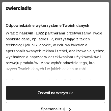
wypijesz ciepły napar (do gorącej, ale nie wrzącej
wody wrzuć kilka plasterków kłącza imbiru,
dodaj miód i cytrynę, wrzuć dwa goździki),
pogryź imbir, odkazisz w ten sposób gardło.
Odpowiedzialne wykorzystanie Twoich danych
Wszelkie potrawy doprawiaj tymiankiem (działa
Wraz z
naszymi 1022 partnerami
przetwarzamy Twoje
osobiste dane, np. adres IP, korzystając z takich
wykrztuśnie i bakteriobójczo), majerankiem
technologii jak pliki cookie, w celu wyświetlania
(działa przeciwzapalnie), pieprzem, papryczką
spersonalizowanych reklam i treści, analizowania tychże,
chilli i cynamonem – składniki te rozgrzewają
wychodzenia naprzeciw oczekiwaniom użytkowników i
organizm, pobudzają krążenie i udrożniają nos
rozwoju produktów. Masz wybór odnośnie tego, kto
i gardło. Gorący domowy rosół to równie świetny
używa Twoich danych i w jakich celach to robi.
sposób na wzmocnienie chorego organizmu –
Jeśli wyrazisz na to zgodę, chcielibyśmy również:
doskonale rozgrzewa, a wywar z mięsa i warzyw
Gromadzić dane dotyczące Twojej lokalizacji
zawiera wiele cennych składników odżywczych.
Zezwól na wszystkie
geograficznej z dokładnością nawet do kilku metrów
Na nic się jednak zdadzą te wszystkie sposoby,
Identyfikować Twoje urządzenie, aktywnie
jeśli nie wygrzejesz się przez dwa, trzy dni
analizując charakteryzującego je zbiory danych
Spersonalizuj