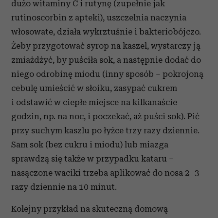
dużo witaminy C i rutynę (zupełnie jak
rutinoscorbin z apteki), uszczelnia naczynia
włosowate, działa wykrztuśnie i bakteriobójczo.
Żeby przygotować syrop na kaszel, wystarczy ją
zmiażdżyć, by puściła sok, a następnie dodać do
niego odrobinę miodu (inny sposób – pokrojoną
cebulę umieścić w słoiku, zasypać cukrem
i odstawić w ciepłe miejsce na kilkanaście
godzin, np. na noc, i poczekać, aż puści sok). Pić
przy suchym kaszlu po łyżce trzy razy dziennie.
Sam sok (bez cukru i miodu) lub miazga
sprawdzą się także w przypadku kataru –
nasączone waciki trzeba aplikować do nosa 2–3
razy dziennie na 10 minut.
Kolejny przykład na skuteczną domową