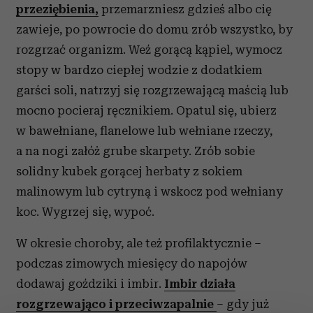
przeziębienia,
przemarzniesz gdzieś albo cię
zawieje, po powrocie do domu zrób wszystko, by
rozgrzać organizm. Weź gorącą kąpiel, wymocz
stopy w bardzo ciepłej wodzie z dodatkiem
garści soli, natrzyj się rozgrzewającą maścią lub
mocno pocieraj ręcznikiem. Opatul się, ubierz
w bawełniane, flanelowe lub wełniane rzeczy,
a na nogi załóż grube skarpety. Zrób sobie
solidny kubek gorącej herbaty z sokiem
malinowym lub cytryną i wskocz pod wełniany
koc. Wygrzej się, wypoć.
W okresie choroby, ale też profilaktycznie –
podczas zimowych miesięcy do napojów
dodawaj goździki i imbir.
Imbir działa
rozgrzewająco i przeciwzapalnie
– gdy już