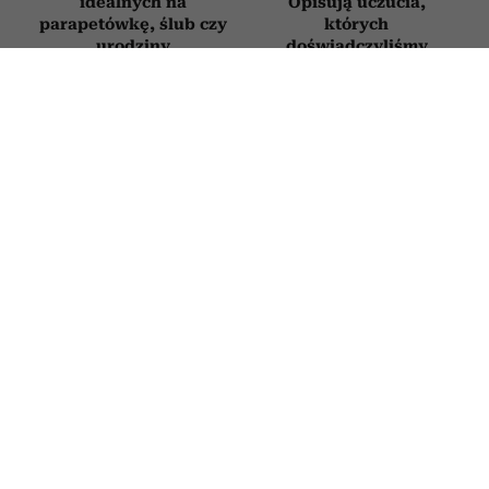
idealnych na
Opisują uczucia,
parapetówkę, ślub czy
których
urodziny
doświadczyliśmy
chociaż raz w życiu
ZDROWIE
Sekret „superagerów”: mają mózg jak
osoby o dekady młodsze, a łączy ich
jedna cecha charakteru
19 LIPCA 2026
PATRYCJA KLIKOWSKA