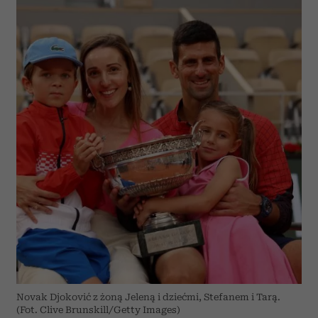
Novak Djoković z żoną Jeleną i dziećmi, Stefanem i Tarą.
(Fot. Clive Brunskill/Getty Images)