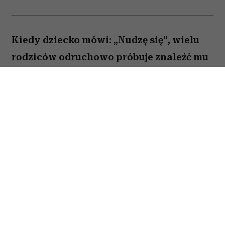
Kiedy dziecko mówi: „Nudzę się”, wielu
rodziców odruchowo próbuje znaleźć mu
jakieś zajęcie. Proponują wspólną
zabawę, podsuwają książkę albo
pozwalają włączyć bajkę. Novak Djoković
uważa jednak, że wcale nie trzeba
reagować w ten sposób. Jego zdaniem
nuda nie jest problemem, który należy jak
najszybciej rozwiązać. Przeciwnie. To
właśnie ona może pomóc dziecku
rozwijać wyobraźnię, samodzielność i