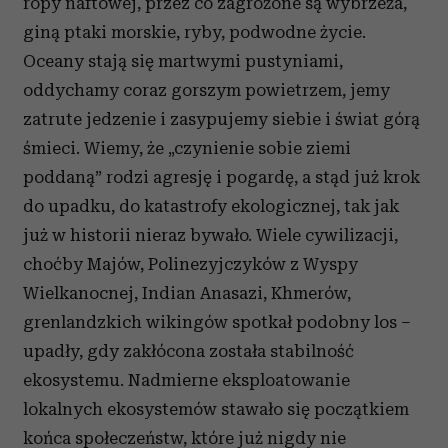
ropy naftowej, przez co zagrożone są wybrzeża,
giną ptaki morskie, ryby, podwodne życie.
Oceany stają się martwymi pustyniami,
oddychamy coraz gorszym powietrzem, jemy
zatrute jedzenie i zasypujemy siebie i świat górą
śmieci. Wiemy, że „czynienie sobie ziemi
poddaną” rodzi agresję i pogardę, a stąd już krok
do upadku, do katastrofy ekologicznej, tak jak
już w historii nieraz bywało. Wiele cywilizacji,
choćby Majów, Polinezyjczyków z Wyspy
Wielkanocnej, Indian Anasazi, Khmerów,
grenlandzkich wikingów spotkał podobny los –
upadły, gdy zakłócona została stabilność
ekosystemu. Nadmierne eksploatowanie
lokalnych ekosystemów stawało się początkiem
końca społeczeństw, które już nigdy nie