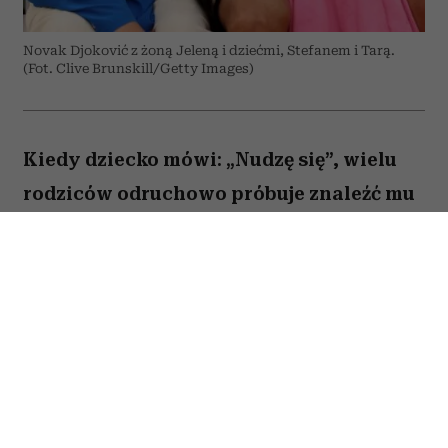
Novak Djoković z żoną Jeleną i dziećmi, Stefanem i Tarą.
(Fot. Clive Brunskill/Getty Images)
Kiedy dziecko mówi: „Nudzę się”, wielu
rodziców odruchowo próbuje znaleźć mu
jakieś zajęcie. Proponują wspólną
zabawę, podsuwają książkę albo
pozwalają włączyć bajkę. Novak Djoković
uważa jednak, że wcale nie trzeba
reagować w ten sposób. Jego zdaniem
nuda nie jest problemem, który należy jak
najszybciej rozwiązać. Przeciwnie. To