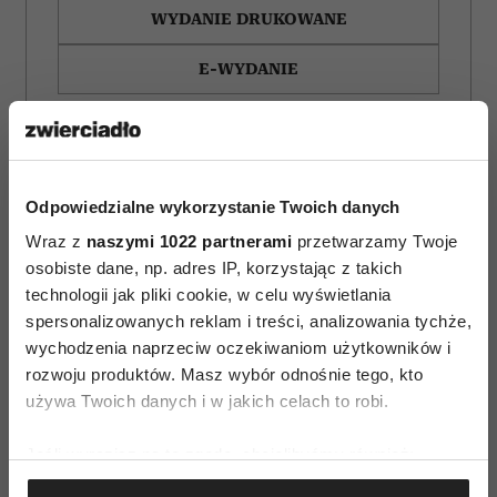
WYDANIE DRUKOWANE
E-WYDANIE
Odpowiedzialne wykorzystanie Twoich danych
Wraz z
naszymi 1022 partnerami
przetwarzamy Twoje
osobiste dane, np. adres IP, korzystając z takich
technologii jak pliki cookie, w celu wyświetlania
spersonalizowanych reklam i treści, analizowania tychże,
wychodzenia naprzeciw oczekiwaniom użytkowników i
rozwoju produktów. Masz wybór odnośnie tego, kto
używa Twoich danych i w jakich celach to robi.
Horoskop tygodniowy
Książki, które trzeba
Jeśli wyrazisz na to zgodę, chcielibyśmy również:
dla Bliźniąt na 27 lipca–
przeczytać przed
Gromadzić dane dotyczące Twojej lokalizacji
2 sierpnia 2026
śmiercią. 5 tytułów