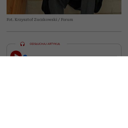
Fot. Krzysztof Zuczkowski / Forum
ODSŁUCHAJ ARTYKUŁ
00:00
23:47
„Zwierzę jest kimś, a nie czymś” –
powtarzał prof. Zbigniew Mikołejko. Dwa
lata po jego śmierci i tuż przed 75.
rocznicą urodzin filozofa i historyka