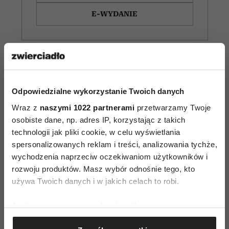
E-WYDANIE
Odpowiedzialne wykorzystanie Twoich danych
Wraz z
naszymi 1022 partnerami
przetwarzamy Twoje
osobiste dane, np. adres IP, korzystając z takich
technologii jak pliki cookie, w celu wyświetlania
spersonalizowanych reklam i treści, analizowania tychże,
wychodzenia naprzeciw oczekiwaniom użytkowników i
rozwoju produktów. Masz wybór odnośnie tego, kto
używa Twoich danych i w jakich celach to robi.
Jak zachowuje się
Najpiękniejsze filmy
mąż, który nie kocha?
o zaczynaniu życia od
Jeśli wyrazisz na to zgodę, chcielibyśmy również:
Oto sygnały, których
nowa po 50. Każdy
nie warto ignorować
z nich daje nadzieję
Gromadzić dane dotyczące Twojej lokalizacji