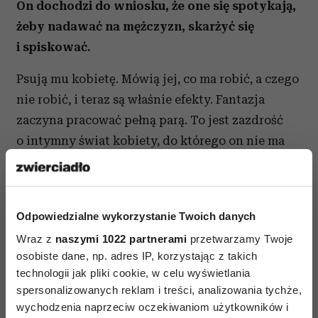
On dochodzi do wniosku, że one się spotykają,
żeby nadawać na mężczyzn, skarżyć się
i spiskować.
Psują mu kobietę. Mówią jej, co ma robić, a czego
nie robić, i teraz są właśnie efekty. Fantazja
zaczyna pracować pełną parą. To jest zazdrość
o intymny świat kobiety, do którego on nie ma
dostępu. Może czuć się odstawiony na boczny
tor. (...)
Odpowiedzialne wykorzystanie Twoich danych
Więcej w Zwierciadle
Wraz z
naszymi 1022 partnerami
przetwarzamy Twoje
osobiste dane, np. adres IP, korzystając z takich
02/2016. Kup teraz!
technologii jak pliki cookie, w celu wyświetlania
spersonalizowanych reklam i treści, analizowania tychże,
Zwierciadło także w wersji
wychodzenia naprzeciw oczekiwaniom użytkowników i