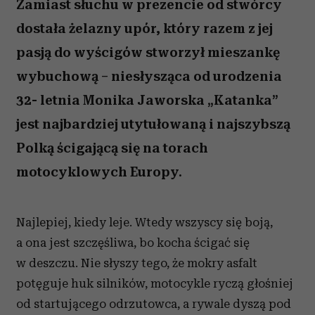
Zamiast słuchu w prezencie od stwórcy
dostała żelazny upór, który razem z jej
pasją do wyścigów stworzył mieszankę
wybuchową – niesłysząca od urodzenia
32- letnia Monika Jaworska „Katanka”
jest najbardziej utytułowaną i najszybszą
Polką ścigającą się na torach
motocyklowych Europy.
Najlepiej, kiedy leje. Wtedy wszyscy się boją,
a ona jest szczęśliwa, bo kocha ścigać się
w deszczu. Nie słyszy tego, że mokry asfalt
potęguje huk silników, motocykle ryczą głośniej
od startującego odrzutowca, a rywale dyszą pod