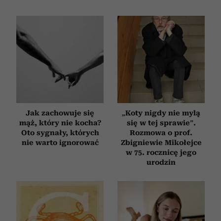
społecznościowym, reklamowym i analitycznym.
Partnerzy mogą połączyć te informacje z innymi danymi
otrzymanymi od Ciebie lub uzyskanymi podczas
korzystania z ich usług.
Jak zachowuje się
„Koty nigdy nie mylą
mąż, który nie kocha?
się w tej sprawie”.
Oto sygnały, których
Rozmowa o prof.
nie warto ignorować
Zbigniewie Mikołejce
w 75. rocznicę jego
urodzin